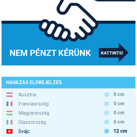
HAVAZÁS ELŐREJELZÉS
0 cm
Ausztria
0 cm
Franciaország
0 cm
Magyarország
0 cm
Olaszország
12 cm
Svájc