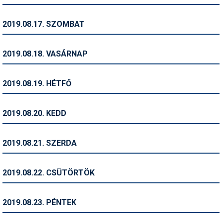
Síruházat
Síszerviz
2019.08.17. SZOMBAT
Sítechnika
2019.08.18. VASÁRNAP
Síugrás
Snowboard
2019.08.19. HÉTFŐ
Snowboardfelszerelés
2019.08.20. KEDD
Sportorvos
Szakértők
2019.08.21. SZERDA
Szánkó
2019.08.22. CSÜTÖRTÖK
Szótárak
Telemark
2019.08.23. PÉNTEK
Téli sportok