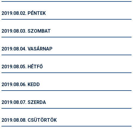
Humor
2019.08.02. PÉNTEK
Hütte
Ingatlan
2019.08.03. SZOMBAT
Interjúk
2019.08.04. VASÁRNAP
Játékok
Kerékpár
2019.08.05. HÉTFŐ
Korcsolya
2019.08.06. KEDD
Könyvajánló
Magazinok
2019.08.07. SZERDA
Munkavállalás
2019.08.08. CSÜTÖRTÖK
Olvasnivaló