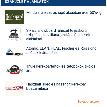
SZAKÜZLET AJÁNLATOK
Minden ruházat és cipő akcióban akár 50%-ig
Sí- és snowboard ruházat teljeskörű
felújítása, tisztítása, javítása és méretre
alakítása!
Atomic, ELAN, HEAD, Fischer és Rossignol
sílécek kiárusítása
Thule kerékpártartók és tetőboxok akciós
áron
Használt síléc és használt kerékpár
beszámítása
További akciók