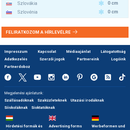
0 cm
Szlovákia
0 cm
Szlovénia
FELIRATKOZOM A HÍRLEVÉLRE
Impresszum
Kapcsolat
Médiaajánlat
Látogatottság
Adatkezelés
Szerzői jogok
Partnereink
Logóink
Partnerdoboz
Megjelenési ajánlatunk:
Szállásadóknak
Szaküzleteknek
Utazási irodáknak
Síiskoláknak
Síoktatóknak
Hirdetési formák és
Advertising forms
Werbeformen und