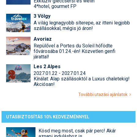
Exkluzív gleccsersí és welln
4*hotel, gourmet FP
3 Völgy
A világ legnagyobb síterepe, az itteni legjobb
szállásokkal, mégis jó áron!
Avoriaz
Repülővel a Portes du Soleil hófödte
fővárosába 01.24.-én! Közvetlen genfi
járattal!
Les 2 Alpes
2027.01.22 - 2027.01.24
Kínálat: Alap szállásoktól a Luxus chaletekig!
Akciósan!
További utazási ajánlatok
UTASBIZTOSÍTÁS 10% KEDVEZMÉNNYEL
Kösd meg most, csak pár perc! Akár
aznapi induláshoz is.