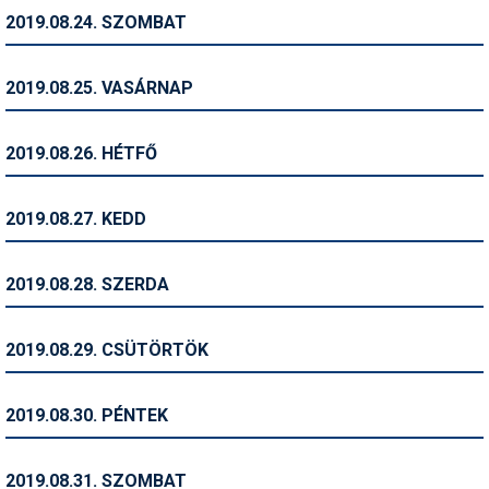
2019.08.24. SZOMBAT
Termékajánló
Történelem
2019.08.25. VASÁRNAP
Túrasí
2019.08.26. HÉTFŐ
Utasbiztosítás
Utazási tippek
2019.08.27. KEDD
Védőfelszerelés
2019.08.28. SZERDA
Wellness
2019.08.29. CSÜTÖRTÖK
2019.08.30. PÉNTEK
2019.08.31. SZOMBAT