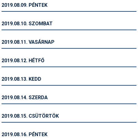
Pályázatok
2019.08.09. PÉNTEK
Portálinfo
2019.08.10. SZOMBAT
Rajzok
Síbérletárak
2019.08.11. VASÁRNAP
Síbörze
2019.08.12. HÉTFŐ
Sícipő
Sífelszerelés
2019.08.13. KEDD
Sífutás
2019.08.14. SZERDA
Síléc
Símánia
2019.08.15. CSÜTÖRTÖK
Síoktatás
2019.08.16. PÉNTEK