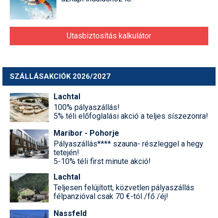
Utasbiztosítás kalkulátor
SZÁLLÁSAKCIÓK 2026/2027
Lachtal
100% pályaszállás!
5% téli előfoglalási akció a teljes síszezonra!
Maribor - Pohorje
Pályaszállás**** szauna- részleggel a hegy
tetején!
5-10% téli first minute akció!
Lachtal
Teljesen felújított, közvetlen pályaszállás
félpanzióval csak 70 €-tól /fő /éj!
Nassfeld