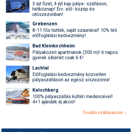
3 éjt fizet, 4 éjt kap pálya- szálláson,
hétköznap! Érv.: elő- közép és
utószezonban!
Grebenzen
8-11 fős hütték, saját szaunával! 10% téli
előfoglalási kedvezmény!
Bad Kleinkirchheim
Pályaközeli apartmanok (300 m)! 6 napos
gyerek síbérlet csak 6 €!
Lachtal
Előfoglalási kedvezmény közvetlen
pályaszálláson az egész síszezonra!
Katschberg
100% pályaszállás kültéri medencével!
4+1 ajándék éj akció!
További szállásakciók