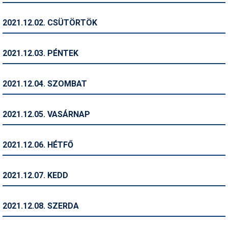
Humor
2021.12.02. CSÜTÖRTÖK
Hütte
Ingatlan
2021.12.03. PÉNTEK
Interjúk
2021.12.04. SZOMBAT
Játékok
Kerékpár
2021.12.05. VASÁRNAP
Korcsolya
2021.12.06. HÉTFŐ
Könyvajánló
Magazinok
2021.12.07. KEDD
Munkavállalás
2021.12.08. SZERDA
Olvasnivaló