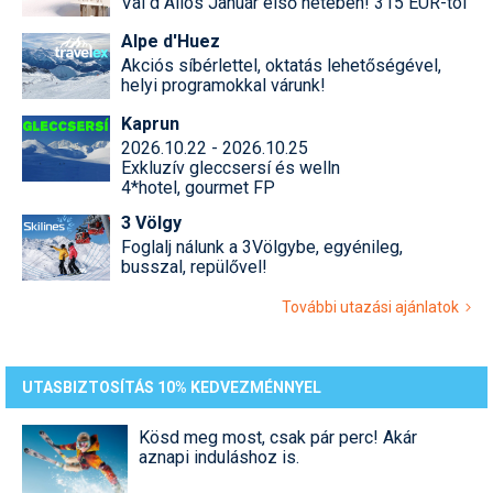
Val d Allos Január első hetében! 315 EUR-tól
Alpe d'Huez
Akciós síbérlettel, oktatás lehetőségével,
helyi programokkal várunk!
Kaprun
2026.10.22 - 2026.10.25
Exkluzív gleccsersí és welln
4*hotel, gourmet FP
3 Völgy
Foglalj nálunk a 3Völgybe, egyénileg,
busszal, repülővel!
További utazási ajánlatok
UTASBIZTOSÍTÁS 10% KEDVEZMÉNNYEL
Kösd meg most, csak pár perc! Akár
aznapi induláshoz is.