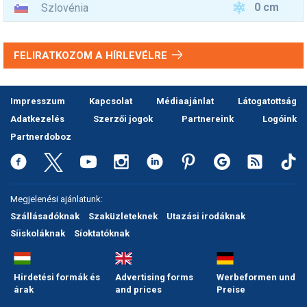
0 cm
Szlovénia
FELIRATKOZOM A HÍRLEVÉLRE
Impresszum
Kapcsolat
Médiaajánlat
Látogatottság
Adatkezelés
Szerzői jogok
Partnereink
Logóink
Partnerdoboz
Megjelenési ajánlatunk:
Szállásadóknak
Szaküzleteknek
Utazási irodáknak
Síiskoláknak
Síoktatóknak
Hirdetési formák és
Advertising forms
Werbeformen und
árak
and prices
Preise