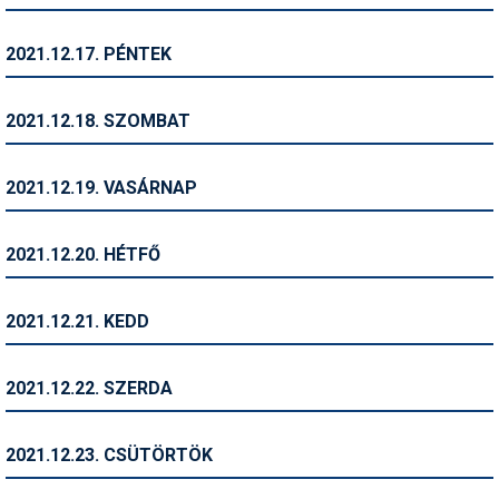
Síruházat
Síszerviz
2021.12.17. PÉNTEK
Sítechnika
2021.12.18. SZOMBAT
Síugrás
Snowboard
2021.12.19. VASÁRNAP
Snowboardfelszerelés
2021.12.20. HÉTFŐ
Sportorvos
Szakértők
2021.12.21. KEDD
Szánkó
2021.12.22. SZERDA
Szótárak
Telemark
2021.12.23. CSÜTÖRTÖK
Téli sportok