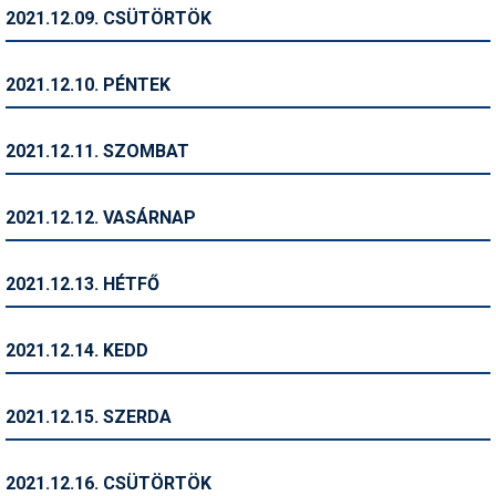
Pályázatok
2021.12.09. CSÜTÖRTÖK
Portálinfo
2021.12.10. PÉNTEK
Rajzok
Síbérletárak
2021.12.11. SZOMBAT
Síbörze
2021.12.12. VASÁRNAP
Sícipő
Sífelszerelés
2021.12.13. HÉTFŐ
Sífutás
2021.12.14. KEDD
Síléc
Símánia
2021.12.15. SZERDA
Síoktatás
2021.12.16. CSÜTÖRTÖK