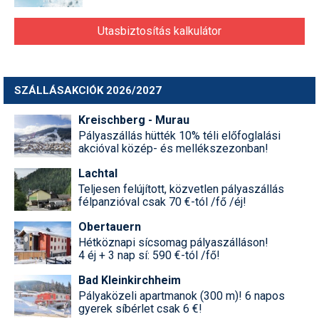
Utasbiztosítás kalkulátor
SZÁLLÁSAKCIÓK 2026/2027
Kreischberg - Murau
Pályaszállás hütték 10% téli előfoglalási
akcióval közép- és mellékszezonban!
Lachtal
Teljesen felújított, közvetlen pályaszállás
félpanzióval csak 70 €-tól /fő /éj!
Obertauern
Hétköznapi sícsomag pályaszálláson!
4 éj + 3 nap sí: 590 €-tól /fő!
Bad Kleinkirchheim
Pályaközeli apartmanok (300 m)! 6 napos
gyerek síbérlet csak 6 €!