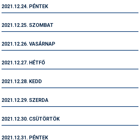
2021.12.24. PÉNTEK
Termékajánló
Történelem
2021.12.25. SZOMBAT
Túrasí
2021.12.26. VASÁRNAP
Utasbiztosítás
Utazási tippek
2021.12.27. HÉTFŐ
Védőfelszerelés
2021.12.28. KEDD
Wellness
2021.12.29. SZERDA
2021.12.30. CSÜTÖRTÖK
2021.12.31. PÉNTEK