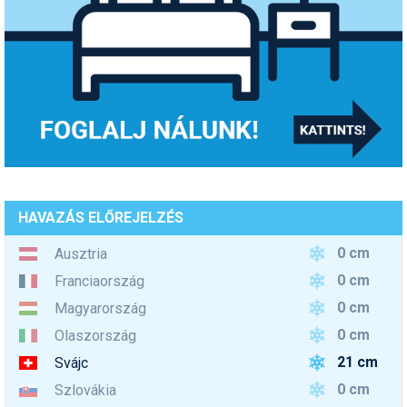
HAVAZÁS ELŐREJELZÉS
0 cm
Ausztria
0 cm
Franciaország
0 cm
Magyarország
0 cm
Olaszország
21 cm
Svájc
0 cm
Szlovákia