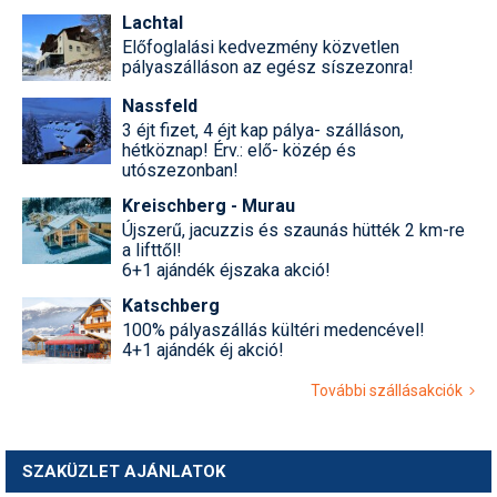
Lachtal
Előfoglalási kedvezmény közvetlen
pályaszálláson az egész síszezonra!
Nassfeld
3 éjt fizet, 4 éjt kap pálya- szálláson,
hétköznap! Érv.: elő- közép és
utószezonban!
Kreischberg - Murau
Újszerű, jacuzzis és szaunás hütték 2 km-re
a lifttől!
6+1 ajándék éjszaka akció!
Katschberg
100% pályaszállás kültéri medencével!
4+1 ajándék éj akció!
További szállásakciók
SZAKÜZLET AJÁNLATOK