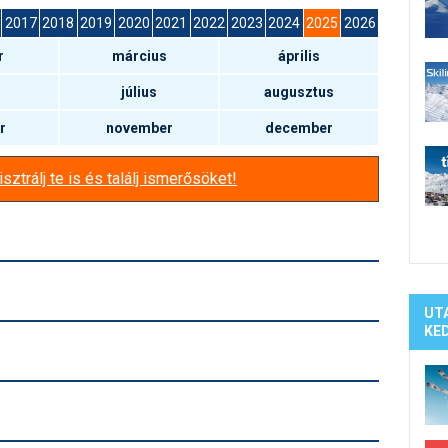
Síelé
2017
2018
2019
2020
2021
2022
2023
2024
2025
2026
Mind
r
március
április
A ho
Köte
július
augusztus
r
november
december
sztrálj te is és találj ismerősöket!
UT
KE