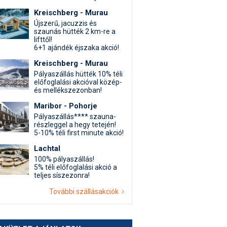
Kreischberg - Murau
Újszerű, jacuzzis és
szaunás hütték 2 km-re a
lifttől!
6+1 ajándék éjszaka akció!
Kreischberg - Murau
Pályaszállás hütték 10% téli
előfoglalási akcióval közép-
és mellékszezonban!
Maribor - Pohorje
Pályaszállás**** szauna-
részleggel a hegy tetején!
5-10% téli first minute akció!
Lachtal
100% pályaszállás!
5% téli előfoglalási akció a
teljes síszezonra!
További szállásakciók