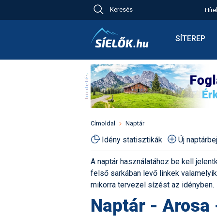
Keresés
Híre
Ch
Bú
SÍTEREP
Pr
Síterepkere
Új
Élménybesz
Ny
Síbérletárak
A
Terepcsopo
Hó
Toplista
Kr
Időjárás előr
Címoldal
Naptár
Kr
Havazás előr
Idény statisztikák
Új naptárb
M
Webkamerá
A naptár használatához be kell jelentk
Fotók
felső sarkában levő linkek valamelyiké
Pályaszállá
mikorra tervezel sízést az idényben.
Naptár - Arosa