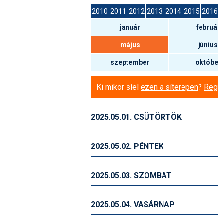
2010
2011
2012
2013
2014
2015
2016
január
februá
május
június
szeptember
októbe
Ki mikor síel
ezen a síterepen
?
Regi
2025.05.01. CSÜTÖRTÖK
2025.05.02. PÉNTEK
2025.05.03. SZOMBAT
2025.05.04. VASÁRNAP