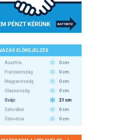
VAZÁS ELŐREJELZÉS
0 cm
Ausztria
0 cm
Franciaország
0 cm
Magyarország
0 cm
Olaszország
21 cm
Svájc
0 cm
Szlovákia
0 cm
Szlovénia