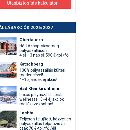
Utasbiztosítás kalkulátor
ÁLLÁSAKCIÓK 2026/2027
Obertauern
Hétköznapi sícsomag
pályaszálláson!
4 éj + 3 nap sí: 590 €-tól /fő!
Katschberg
100% pályaszállás kültéri
medencével!
4+1 ajándék éj akció!
Bad Kleinkirchheim
Luxus pályaszállás óriás
wellnessel! 3=4 éj akciók
mellékszezonban!
Lachtal
Teljesen felújított, közvetlen
pályaszállás félpanzióval
csak 70 €-tól /fő /éj!