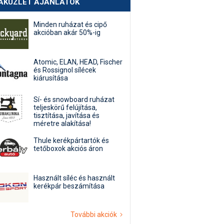
AKÜZLET AJÁNLATOK
Minden ruházat és cipő
akcióban akár 50%-ig
Atomic, ELAN, HEAD, Fischer
és Rossignol sílécek
kiárusítása
Sí- és snowboard ruházat
teljeskörű felújítása,
tisztítása, javítása és
méretre alakítása!
Thule kerékpártartók és
tetőboxok akciós áron
Használt síléc és használt
kerékpár beszámítása
További akciók