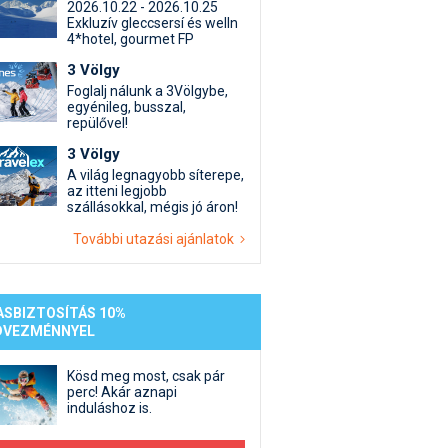
st kiegészítő sportok: bringa, szörf, stb.
Akciók
Új termékek
2026.10.22 - 2026.10.25
Exkluzív gleccsersí és welln
en egyéb síeléshez kapcsolódó téma
Termékkereső
4*hotel, gourmet FP
nlappal kapcsolatos kérdések és válaszok
3 Völgy
tlen beszélgetések
Foglalj nálunk a 3Völgybe,
egyénileg, busszal,
repülővel!
3 Völgy
A világ legnagyobb síterepe,
az itteni legjobb
szállásokkal, mégis jó áron!
További utazási ajánlatok
ASBIZTOSÍTÁS 10%
DVEZMÉNNYEL
Kösd meg most, csak pár
perc! Akár aznapi
induláshoz is.