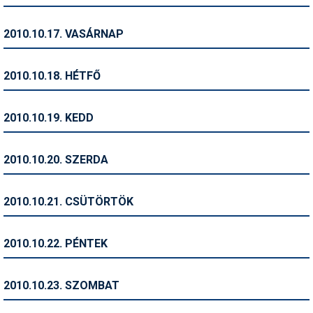
Síruházat
Síszerviz
2010.10.17. VASÁRNAP
Sítechnika
2010.10.18. HÉTFŐ
Síugrás
Snowboard
2010.10.19. KEDD
Snowboardfelszerelés
2010.10.20. SZERDA
Sportorvos
Szakértők
2010.10.21. CSÜTÖRTÖK
Szánkó
2010.10.22. PÉNTEK
Szótárak
Telemark
2010.10.23. SZOMBAT
Téli sportok