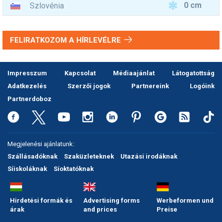
0 cm
Szlovénia
FELIRATKOZOM A HÍRLEVÉLRE
Impresszum
Kapcsolat
Médiaajánlat
Látogatottság
Adatkezelés
Szerzői jogok
Partnereink
Logóink
Partnerdoboz
Megjelenési ajánlatunk:
Szállásadóknak
Szaküzleteknek
Utazási irodáknak
Síiskoláknak
Síoktatóknak
Hirdetési formák és
Advertising forms
Werbeformen und
árak
and prices
Preise