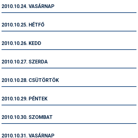
2010.10.24. VASÁRNAP
Termékajánló
Történelem
2010.10.25. HÉTFŐ
Túrasí
2010.10.26. KEDD
Utasbiztosítás
Utazási tippek
2010.10.27. SZERDA
Védőfelszerelés
2010.10.28. CSÜTÖRTÖK
Wellness
2010.10.29. PÉNTEK
2010.10.30. SZOMBAT
2010.10.31. VASÁRNAP