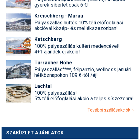
gyerek síbérlet csak 6 €!
Kreischberg - Murau
Pályaszállás hütték 10% téli előfoglalási
akcióval közép- és mellékszezonban!
Katschberg
100% pályaszállás kültéri medencével!
4+1 ajándék éj akció!
Turracher Höhe
Pályaszállás****, félpanzió, wellness januári
hétköznapokon 109 €-tól /éj!
Lachtal
100% pályaszállás!
5% téli előfoglalási akció a teljes síszezonra!
További szállásakciók
SZAKÜZLET AJÁNLATOK