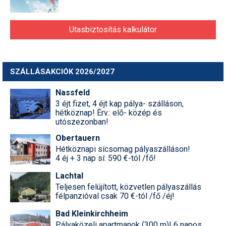
Utasbiztosítás kalkulátor
SZÁLLÁSAKCIÓK 2026/2027
Nassfeld
3 éjt fizet, 4 éjt kap pálya- szálláson,
hétköznap! Érv.: elő- közép és
utószezonban!
Obertauern
Hétköznapi sícsomag pályaszálláson!
4 éj + 3 nap sí: 590 €-tól /fő!
Lachtal
Teljesen felújított, közvetlen pályaszállás
félpanzióval csak 70 €-tól /fő /éj!
Bad Kleinkirchheim
Pályaközeli apartmanok (300 m)! 6 napos