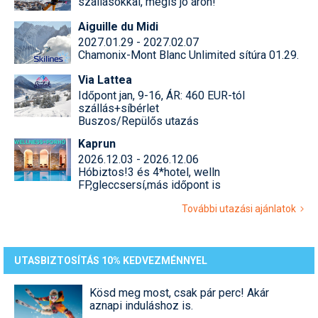
szállásokkal, mégis jó áron!
Aiguille du Midi
2027.01.29 - 2027.02.07
Chamonix-Mont Blanc Unlimited sítúra 01.29.
Via Lattea
Időpont jan, 9-16, ÁR: 460 EUR-tól
szállás+síbérlet
Buszos/Repülős utazás
Kaprun
2026.12.03 - 2026.12.06
Hóbiztos!3 és 4*hotel, welln
FP,gleccsersí,más időpont is
További utazási ajánlatok
UTASBIZTOSÍTÁS 10% KEDVEZMÉNNYEL
Kösd meg most, csak pár perc! Akár
aznapi induláshoz is.