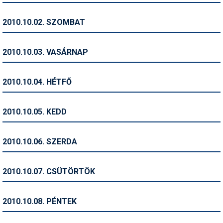
Humor
2010.10.02. SZOMBAT
Hütte
Ingatlan
2010.10.03. VASÁRNAP
Interjúk
2010.10.04. HÉTFŐ
Játékok
Kerékpár
2010.10.05. KEDD
Korcsolya
2010.10.06. SZERDA
Könyvajánló
Magazinok
2010.10.07. CSÜTÖRTÖK
Munkavállalás
2010.10.08. PÉNTEK
Olvasnivaló