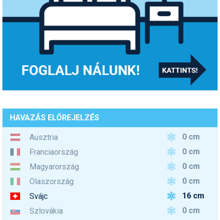
HAVAZÁS ELŐREJELZÉS
0 cm
Ausztria
0 cm
Franciaország
0 cm
Magyarország
0 cm
Olaszország
16 cm
Svájc
0 cm
Szlovákia