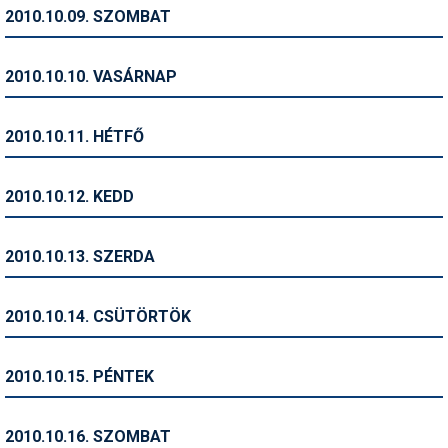
Pályázatok
2010.10.09. SZOMBAT
Portálinfo
2010.10.10. VASÁRNAP
Rajzok
Síbérletárak
2010.10.11. HÉTFŐ
Síbörze
2010.10.12. KEDD
Sícipő
Sífelszerelés
2010.10.13. SZERDA
Sífutás
2010.10.14. CSÜTÖRTÖK
Síléc
Símánia
2010.10.15. PÉNTEK
Síoktatás
2010.10.16. SZOMBAT