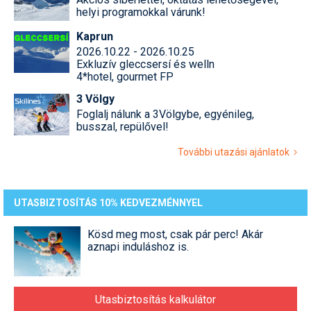
helyi programokkal várunk!
Kaprun
2026.10.22 - 2026.10.25
Exkluzív gleccsersí és welln
4*hotel, gourmet FP
3 Völgy
Foglalj nálunk a 3Völgybe, egyénileg,
busszal, repülővel!
További utazási ajánlatok
UTASBIZTOSÍTÁS 10% KEDVEZMÉNNYEL
Kösd meg most, csak pár perc! Akár
aznapi induláshoz is.
Utasbiztosítás kalkulátor