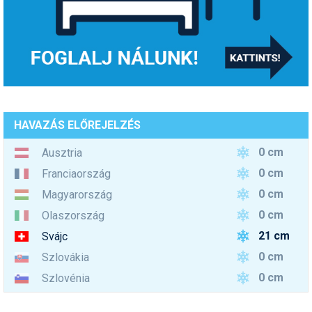
HAVAZÁS ELŐREJELZÉS
0 cm
Ausztria
0 cm
Franciaország
0 cm
Magyarország
0 cm
Olaszország
21 cm
Svájc
0 cm
Szlovákia
0 cm
Szlovénia