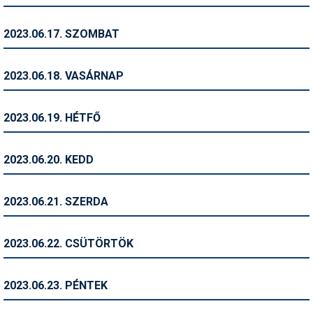
Síruházat
Síszerviz
2023.06.17. SZOMBAT
Sítechnika
2023.06.18. VASÁRNAP
Síugrás
Snowboard
2023.06.19. HÉTFŐ
Snowboardfelszerelés
2023.06.20. KEDD
Sportorvos
Szakértők
2023.06.21. SZERDA
Szánkó
2023.06.22. CSÜTÖRTÖK
Szótárak
Telemark
2023.06.23. PÉNTEK
Téli sportok