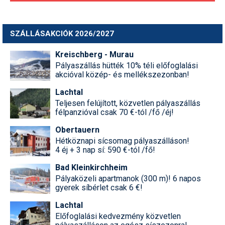
SZÁLLÁSAKCIÓK 2026/2027
Kreischberg - Murau
Pályaszállás hütték 10% téli előfoglalási
akcióval közép- és mellékszezonban!
Lachtal
Teljesen felújított, közvetlen pályaszállás
félpanzióval csak 70 €-tól /fő /éj!
Obertauern
Hétköznapi sícsomag pályaszálláson!
4 éj + 3 nap sí: 590 €-tól /fő!
Bad Kleinkirchheim
Pályaközeli apartmanok (300 m)! 6 napos
gyerek síbérlet csak 6 €!
Lachtal
Előfoglalási kedvezmény közvetlen