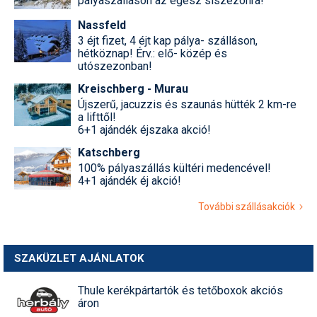
pályaszálláson az egész síszezonra!
Nassfeld
3 éjt fizet, 4 éjt kap pálya- szálláson,
hétköznap! Érv.: elő- közép és
utószezonban!
Kreischberg - Murau
Újszerű, jacuzzis és szaunás hütték 2 km-re
a lifttől!
6+1 ajándék éjszaka akció!
Katschberg
100% pályaszállás kültéri medencével!
4+1 ajándék éj akció!
További szállásakciók
SZAKÜZLET AJÁNLATOK
Thule kerékpártartók és tetőboxok akciós
áron