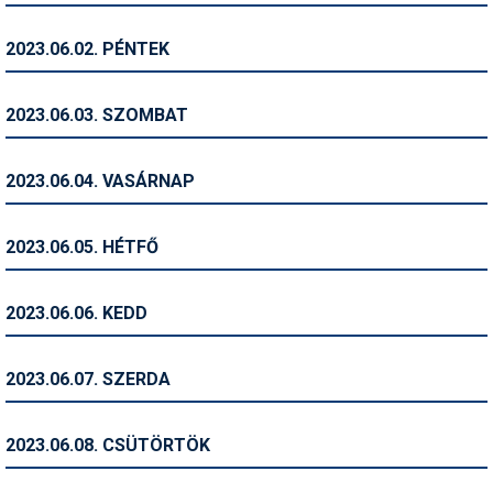
Humor
2023.06.02. PÉNTEK
Hütte
Ingatlan
2023.06.03. SZOMBAT
Interjúk
2023.06.04. VASÁRNAP
Játékok
Kerékpár
2023.06.05. HÉTFŐ
Korcsolya
2023.06.06. KEDD
Könyvajánló
Magazinok
2023.06.07. SZERDA
Munkavállalás
2023.06.08. CSÜTÖRTÖK
Olvasnivaló