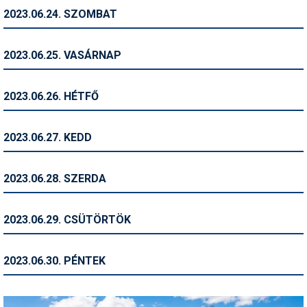
2023.06.24. SZOMBAT
Termékajánló
Történelem
2023.06.25. VASÁRNAP
Túrasí
2023.06.26. HÉTFŐ
Utasbiztosítás
Utazási tippek
2023.06.27. KEDD
Védőfelszerelés
2023.06.28. SZERDA
Wellness
2023.06.29. CSÜTÖRTÖK
2023.06.30. PÉNTEK