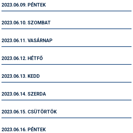
Pályázatok
2023.06.09. PÉNTEK
Portálinfo
2023.06.10. SZOMBAT
Rajzok
Síbérletárak
2023.06.11. VASÁRNAP
Síbörze
2023.06.12. HÉTFŐ
Sícipő
Sífelszerelés
2023.06.13. KEDD
Sífutás
2023.06.14. SZERDA
Síléc
Símánia
2023.06.15. CSÜTÖRTÖK
Síoktatás
2023.06.16. PÉNTEK