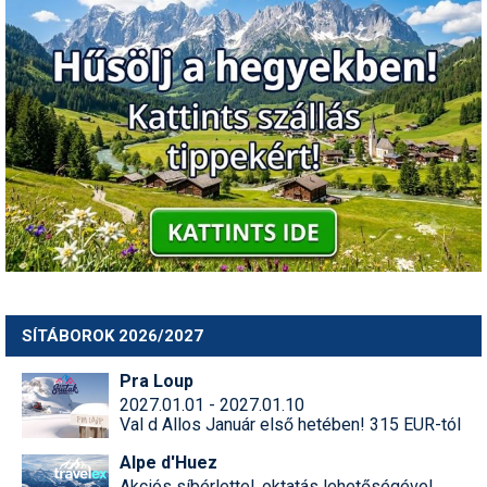
SÍTÁBOROK 2026/2027
Pra Loup
2027.01.01 - 2027.01.10
Val d Allos Január első hetében! 315 EUR-tól
Alpe d'Huez
Akciós síbérlettel, oktatás lehetőségével,