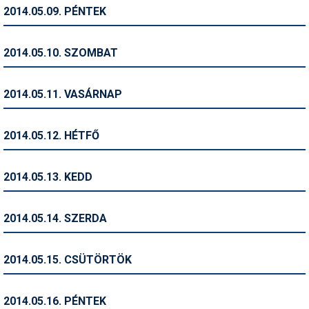
Pályázatok
2014.05.09. PÉNTEK
Portálinfo
2014.05.10. SZOMBAT
Rajzok
Síbérletárak
2014.05.11. VASÁRNAP
Síbörze
2014.05.12. HÉTFŐ
Sícipő
Sífelszerelés
2014.05.13. KEDD
Sífutás
2014.05.14. SZERDA
Síléc
Símánia
2014.05.15. CSÜTÖRTÖK
Síoktatás
2014.05.16. PÉNTEK