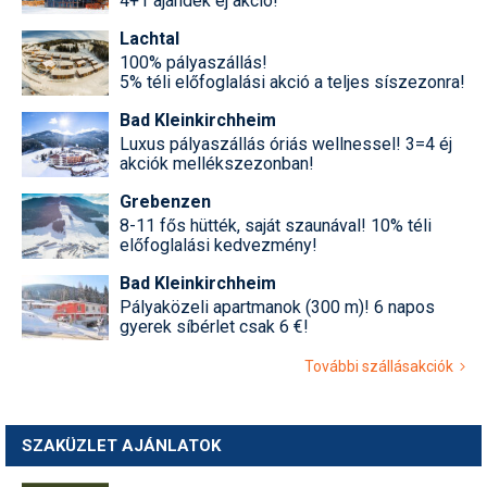
4+1 ajándék éj akció!
Lachtal
100% pályaszállás!
5% téli előfoglalási akció a teljes síszezonra!
Bad Kleinkirchheim
Luxus pályaszállás óriás wellnessel! 3=4 éj
akciók mellékszezonban!
Grebenzen
8-11 fős hütték, saját szaunával! 10% téli
előfoglalási kedvezmény!
Bad Kleinkirchheim
Pályaközeli apartmanok (300 m)! 6 napos
gyerek síbérlet csak 6 €!
További szállásakciók
SZAKÜZLET AJÁNLATOK