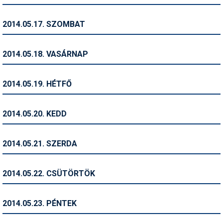
Síruházat
Síszerviz
2014.05.17. SZOMBAT
Sítechnika
2014.05.18. VASÁRNAP
Síugrás
Snowboard
2014.05.19. HÉTFŐ
Snowboardfelszerelés
2014.05.20. KEDD
Sportorvos
Szakértők
2014.05.21. SZERDA
Szánkó
2014.05.22. CSÜTÖRTÖK
Szótárak
Telemark
2014.05.23. PÉNTEK
Téli sportok