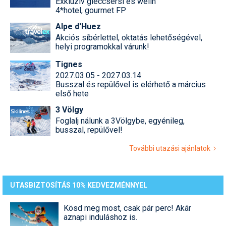
Exkluzív gleccsersí és welln
4*hotel, gourmet FP
Alpe d'Huez
Akciós síbérlettel, oktatás lehetőségével,
helyi programokkal várunk!
Tignes
2027.03.05 - 2027.03.14
Busszal és repülővel is elérhető a március
első hete
3 Völgy
Foglalj nálunk a 3Völgybe, egyénileg,
busszal, repülővel!
További utazási ajánlatok
UTASBIZTOSÍTÁS 10% KEDVEZMÉNNYEL
Kösd meg most, csak pár perc! Akár
aznapi induláshoz is.