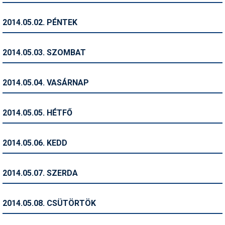
Humor
2014.05.02. PÉNTEK
Hütte
Ingatlan
2014.05.03. SZOMBAT
Interjúk
2014.05.04. VASÁRNAP
Játékok
Kerékpár
2014.05.05. HÉTFŐ
Korcsolya
2014.05.06. KEDD
Könyvajánló
Magazinok
2014.05.07. SZERDA
Munkavállalás
2014.05.08. CSÜTÖRTÖK
Olvasnivaló