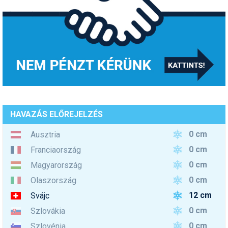
HAVAZÁS ELŐREJELZÉS
0 cm
Ausztria
0 cm
Franciaország
0 cm
Magyarország
0 cm
Olaszország
12 cm
Svájc
0 cm
Szlovákia
0 cm
Szlovénia