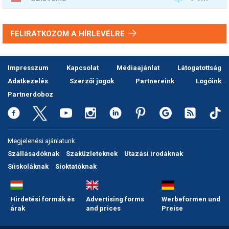
FELIRATKOZOM A HÍRLEVÉLRE
Impresszum
Kapcsolat
Médiaajánlat
Látogatottság
Adatkezelés
Szerzői jogok
Partnereink
Logóink
Partnerdoboz
Megjelenési ajánlatunk:
Szállásadóknak
Szaküzleteknek
Utazási irodáknak
Síiskoláknak
Síoktatóknak
Hirdetési formák és
Advertising forms
Werbeformen und
árak
and prices
Preise