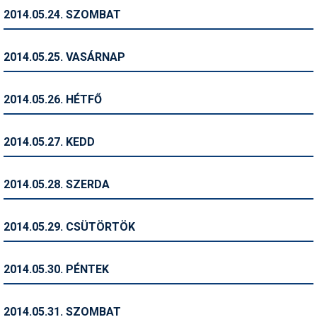
2014.05.24. SZOMBAT
Termékajánló
Történelem
2014.05.25. VASÁRNAP
Túrasí
2014.05.26. HÉTFŐ
Utasbiztosítás
Utazási tippek
2014.05.27. KEDD
Védőfelszerelés
2014.05.28. SZERDA
Wellness
2014.05.29. CSÜTÖRTÖK
2014.05.30. PÉNTEK
2014.05.31. SZOMBAT