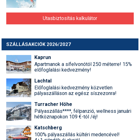
Utasbiztosítás kalkulátor
SZÁLLÁSAKCIÓK 2026/2027
Kaprun
Apartmanok a sífelvonótól 250 méterre! 15%
előfoglalási kedvezmény!
Lachtal
Előfoglalási kedvezmény közvetlen
pályaszálláson az egész síszezonra!
Turracher Höhe
Pályaszállás****, félpanzió, wellness januári
hétköznapokon 109 €-tól /éj!
Katschberg
100% pályaszállás kültéri medencével!