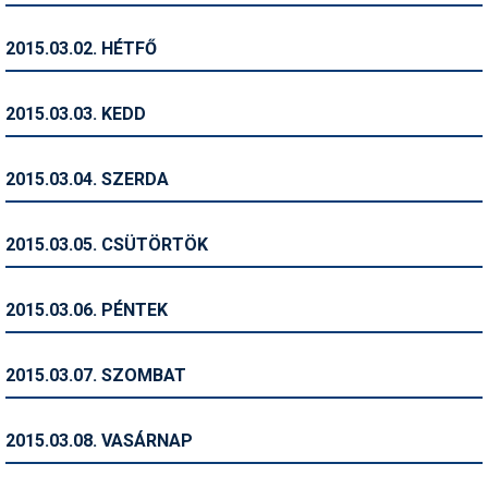
Humor
2015.03.02. HÉTFŐ
Hütte
Ingatlan
2015.03.03. KEDD
Interjúk
2015.03.04. SZERDA
Játékok
Kerékpár
2015.03.05. CSÜTÖRTÖK
Korcsolya
2015.03.06. PÉNTEK
Könyvajánló
Magazinok
2015.03.07. SZOMBAT
Munkavállalás
2015.03.08. VASÁRNAP
Olvasnivaló