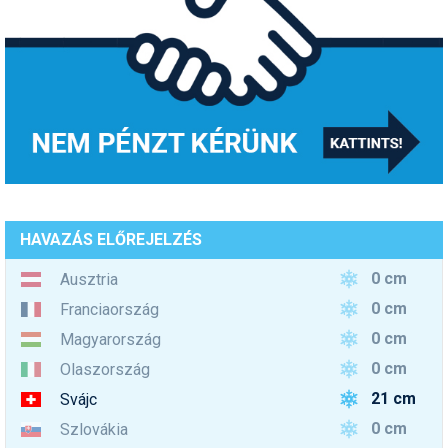
HAVAZÁS ELŐREJELZÉS
0 cm
Ausztria
0 cm
Franciaország
0 cm
Magyarország
0 cm
Olaszország
21 cm
Svájc
0 cm
Szlovákia