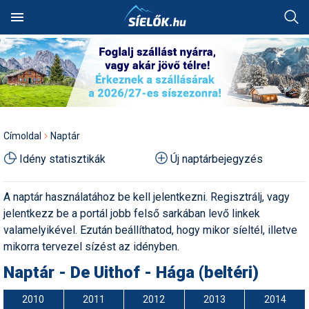
Keresés
SÍTEREP
SZÁLLÁS
Chamonix: Lezárták az
Akciók
Alpesi sí
Síbörze
Fotóalbumok
Ausztria
Szállásadók akciós
Síterepkereső
Szálláskereső
Hol van a legtöbb hó?
Síutak és sítáborok
Síiskolák
Síszaküzletek
Síléc
Síterepek
Ausztria
Ausztria
Olaszország
Ausztria
Ausztria
Aiguille du Midi legendás
ajánlatai
HÓJELENTÉS
SÍTÁBOR
jégalagútját
Alpesi sí
Egyéb hósport
Sícipő
Háttérképek
Franciaország
Élménybeszámolók
Szállásakciók
Hol havazott mostanában?
Besíző táborok
Síoktatók
Síkölcsönzők
Sífutó-felszerelés
Útitárskeresés
Összes ország
Franciaország
Bosznia
Franciaország
Bosznia
Utazási irodák akciós
OKTATÁS
SZAKÜZLET
Búcsúzik a Rosenkranz
ajánlatai
Autós tippek
Freeride
Sífelszerelés
Karikatúrák
Lengyelország
Címoldal
Naptár
felvonó – de egy darabja
Síbérletárak
Pályaszállások
Hol esett a legtöbb hó?
Szilveszteri utak
Műanyagpályák
Síszervizek
Túrasí-felszerelés
Síút, síbérlet, lefoglalt
Lengyelország
Lengyelország
Olaszország
Magyarország
örökre a tiéd lehet!
TERMÉK
FÓRUM
szállás átadása
Síszaküzletek akciós
Idény statisztikák
Új naptárbejegyzés
Balesetmegelőzés
Freestyle
Síléc
Legszebb képek
Magyarország
ajánlatai
Terepcsoportok
Wellnesshotelek
Hol várható havazás?
Party táborok
Snowboardiskolák
Síruhajavítás
Sícipő
Magyarország
Magyarország
Svájc
Olaszország
Próbáld ki ingyen Eplény új
Üdülési jog átadása
Family Flowline pályáját!
Balesetvédelem
Hószán
Síruházat
Legszebb rajzok
Olaszország
Hírek
Rovatok
Síterepek akciós ajánlatai
A naptár használatához be kell jelentkezni. Regisztrálj, vagy
Toplista
Élményfürdők
Havazás-előrejelzés a
Buszos utak
Sífutóiskolák
Snowboardüzletek
Sítúracipő
Olaszország
Olaszország
Szlovákia
Románia
térképen
Síoktatás, sítanulás,
jelentkezz be a portál jobb felső sarkában levő linkek
Újabb világsztár érkezik az
Egyéb hósport
Hótalp
Síszerviz
Legjobb videók
Románia
hogyan síeljünk?
Sírégiók akciós ajánlatai
Téli sportok
Felszerelés
Időjárás előrejelzés
Hütték
Repülős utak
Sítáborok oktatással
Snowboardkölcsönzők
Snowboard
Összes ország
Románia
Svájc
Szlovákia
Alpok legendás
valamelyikével. Ezután beállíthatod, hogy mikor síeltél, illetve
Hótérkép
szezonnyitójára
Élménybeszámolók
Korcsolya
Snowboardfelszerelés
Pályázatok
Svájc
mikorra tervezel sízést az idényben.
Sérülések,
Síbérlet akciók
Galéria
Webkamerák
Havazás előrejelzés
Olcsó szállások
Akciós utak
Síiskolák térképen
Snowboardszervizek
Snowboardcipő
Összes ország
Svájc
Szerbia
balesetmegelőzés
Nyári síelés: Európában
Naptár - De Uithof - Hága (beltéri)
Felkészülés
Sífutás
Védőfelszerelés
Rajzok
Szlovákia
olvad, Chilében rekordhó
Webkamerák
Családi akciók
Pályaszállások
Egyesületek
Outdoor-ruházati boltok
Ruházat
Szlovákia
Szlovákia
Játék
Akciók
Sífelszerelés, síszerviz
hullott
2010
2011
2012
2013
2014
Felszerelés
Síugrás
Videók
Szlovénia
Fotók
First minute akciók
Síelés + wellness
Szakmai szervezetek
Webáruházak
Védőfelszerelés
Szlovénia
Szlovénia