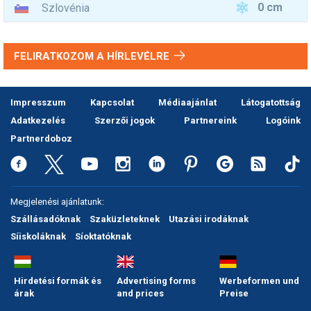
0 cm
Szlovénia
FELIRATKOZOM A HÍRLEVÉLRE
Impresszum
Kapcsolat
Médiaajánlat
Látogatottság
Adatkezelés
Szerzői jogok
Partnereink
Logóink
Partnerdoboz
Megjelenési ajánlatunk:
Szállásadóknak
Szaküzleteknek
Utazási irodáknak
Síiskoláknak
Síoktatóknak
Hirdetési formák és
Advertising forms
Werbeformen und
árak
and prices
Preise