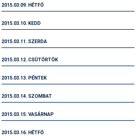
Pályázatok
2015.03.09. HÉTFŐ
Portálinfo
2015.03.10. KEDD
Rajzok
Síbérletárak
2015.03.11. SZERDA
Síbörze
2015.03.12. CSÜTÖRTÖK
Sícipő
Sífelszerelés
2015.03.13. PÉNTEK
Sífutás
2015.03.14. SZOMBAT
Síléc
Símánia
2015.03.15. VASÁRNAP
Síoktatás
2015.03.16. HÉTFŐ