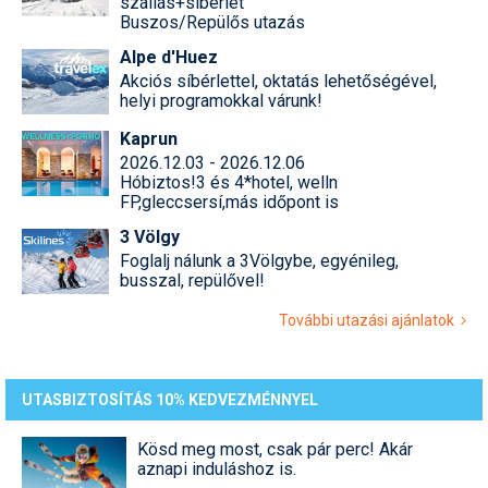
szállás+síbérlet
Buszos/Repülős utazás
Alpe d'Huez
Akciós síbérlettel, oktatás lehetőségével,
helyi programokkal várunk!
Kaprun
2026.12.03 - 2026.12.06
Hóbiztos!3 és 4*hotel, welln
FP,gleccsersí,más időpont is
3 Völgy
Foglalj nálunk a 3Völgybe, egyénileg,
busszal, repülővel!
További utazási ajánlatok
UTASBIZTOSÍTÁS 10% KEDVEZMÉNNYEL
Kösd meg most, csak pár perc! Akár
aznapi induláshoz is.