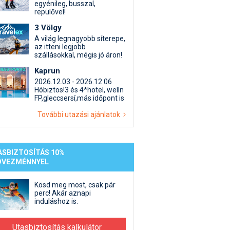
st kiegészítő sportok: bringa, szörf, stb.
Akciók
Új termékek
egyénileg, busszal,
repülővel!
en egyéb síeléshez kapcsolódó téma
Termékkereső
3 Völgy
nlappal kapcsolatos kérdések és válaszok
A világ legnagyobb síterepe,
tlen beszélgetések
az itteni legjobb
szállásokkal, mégis jó áron!
Kaprun
2026.12.03 - 2026.12.06
Hóbiztos!3 és 4*hotel, welln
FP,gleccsersí,más időpont is
További utazási ajánlatok
ASBIZTOSÍTÁS 10%
DVEZMÉNNYEL
Kösd meg most, csak pár
perc! Akár aznapi
induláshoz is.
Utasbiztosítás kalkulátor