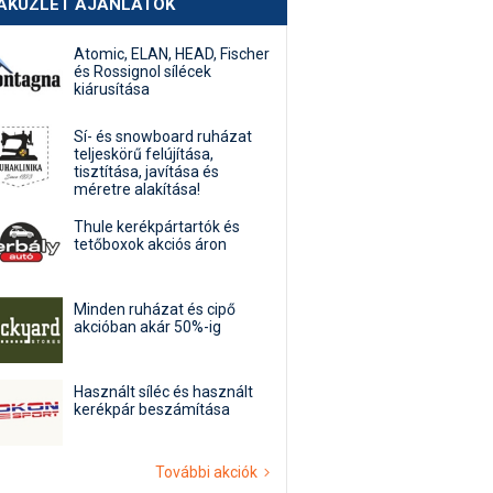
AKÜZLET AJÁNLATOK
Atomic, ELAN, HEAD, Fischer
és Rossignol sílécek
kiárusítása
Sí- és snowboard ruházat
teljeskörű felújítása,
tisztítása, javítása és
méretre alakítása!
Thule kerékpártartók és
tetőboxok akciós áron
Minden ruházat és cipő
akcióban akár 50%-ig
Használt síléc és használt
kerékpár beszámítása
További akciók