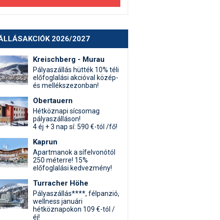
ÁLLÁSAKCIÓK 2026/2027
Kreischberg - Murau
Pályaszállás hütték 10% téli
előfoglalási akcióval közép-
és mellékszezonban!
Obertauern
Hétköznapi sícsomag
pályaszálláson!
4 éj + 3 nap sí: 590 €-tól /fő!
Kaprun
Apartmanok a sífelvonótól
250 méterre! 15%
előfoglalási kedvezmény!
Turracher Höhe
Pályaszállás****, félpanzió,
wellness januári
hétköznapokon 109 €-tól /
éj!