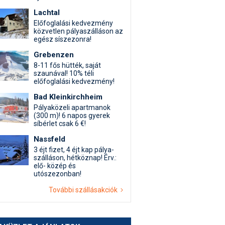
Lachtal
Előfoglalási kedvezmény
közvetlen pályaszálláson az
egész síszezonra!
Grebenzen
8-11 fős hütték, saját
szaunával! 10% téli
előfoglalási kedvezmény!
Bad Kleinkirchheim
Pályaközeli apartmanok
(300 m)! 6 napos gyerek
síbérlet csak 6 €!
Nassfeld
3 éjt fizet, 4 éjt kap pálya-
szálláson, hétköznap! Érv.:
elő- közép és
utószezonban!
További szállásakciók