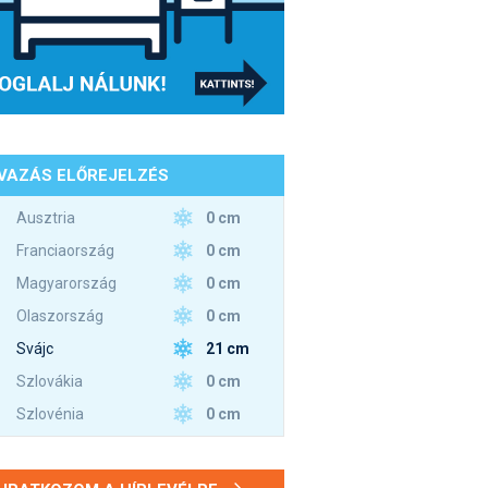
VAZÁS ELŐREJELZÉS
0 cm
Ausztria
0 cm
Franciaország
0 cm
Magyarország
0 cm
Olaszország
21 cm
Svájc
0 cm
Szlovákia
0 cm
Szlovénia