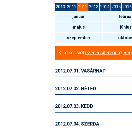
2010
2011
2012
2013
2014
2015
2016
január
februá
május
június
szeptember
októbe
Ki mikor síel
ezen a síterepen
?
Regi
2012.07.01. VASÁRNAP
2012.07.02. HÉTFŐ
2012.07.03. KEDD
2012.07.04. SZERDA