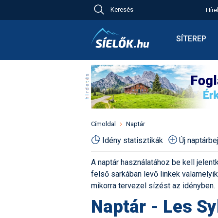
Keresés
Híre
Ch
Bú
SÍTEREP
Pr
Síterepkere
Új
Élménybesz
Ny
Síbérletárak
A
Terepcsopo
Hó
Toplista
Kr
Időjárás előr
Címoldal
Naptár
Kr
Havazás előr
Idény statisztikák
Új naptárb
M
Webkamerá
A naptár használatához be kell jelentk
Fotók
felső sarkában levő linkek valamelyiké
Pályaszállá
mikorra tervezel sízést az idényben.
Naptár - Les Sy