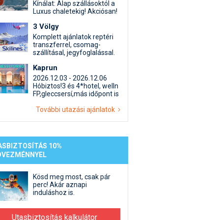
st kiegészítő sportok: bringa, szörf, stb.
Akciók
Új termékek
Kínálat: Alap szállásoktól a
Luxus chaletekig! Akciósan!
en egyéb síeléshez kapcsolódó téma
Termékkereső
3 Völgy
nlappal kapcsolatos kérdések és válaszok
Komplett ajánlatok reptéri
tlen beszélgetések
transzferrel, csomag-
szállításal, jegyfoglalással.
Kaprun
2026.12.03 - 2026.12.06
Hóbiztos!3 és 4*hotel, welln
FP,gleccsersí,más időpont is
További utazási ajánlatok
ASBIZTOSÍTÁS 10%
DVEZMÉNNYEL
Kösd meg most, csak pár
perc! Akár aznapi
induláshoz is.
Utasbiztosítás kalkulátor