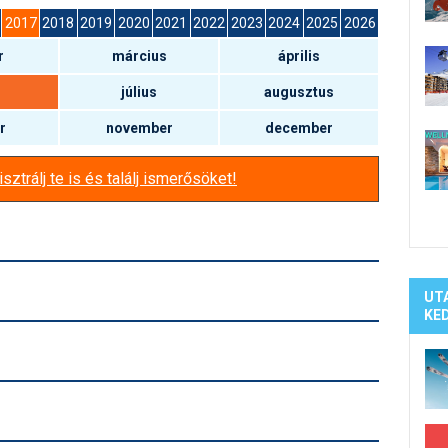
Síelé
2017
2018
2019
2020
2021
2022
2023
2024
2025
2026
Mind
r
március
április
A ho
Köte
július
augusztus
r
november
december
sztrálj te is és találj ismerősöket!
UT
KE