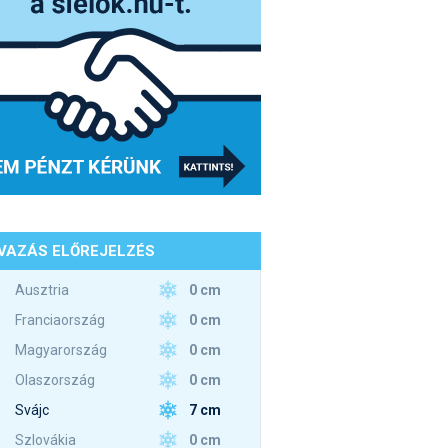
VAZÁS ELŐREJELZÉS
0 cm
Ausztria
0 cm
Franciaország
0 cm
Magyarország
0 cm
Olaszország
7 cm
Svájc
0 cm
Szlovákia