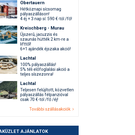
Obertauern
Hétköznapi sícsomag
pályaszálláson!
4 éj + 3 nap sí: 590 €-tól /fő!
Kreischberg - Murau
Újszerű, jacuzzis és
szaunás hütték 2 km-re a
lifttől!
6+1 ajándék éjszaka akció!
Lachtal
100% pályaszállás!
5% téli előfoglalási akció a
teljes síszezonra!
Lachtal
Teljesen felújított, közvetlen
pályaszállás félpanzióval
csak 70 €-tól /fő /éj!
További szállásakciók
AKÜZLET AJÁNLATOK