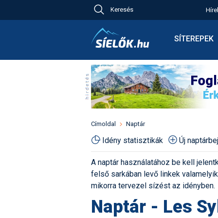
Keresés
Híre
Ch
Bú
SÍTEREPEK
Pr
Síterepkeres
Új
Élménybesz
Ny
Síbérletárak
A
Terepcsopor
Hó
Toplista
Kr
Időjárás előr
Címoldal
Naptár
Kr
Havazás előr
Idény statisztikák
Új naptárb
M
Webkamerák
A naptár használatához be kell jelentk
Fotók
felső sarkában levő linkek valamelyiké
Pályaszállás
mikorra tervezel sízést az idényben.
Naptár - Les Sy