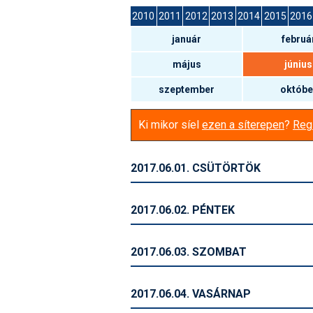
2010
2011
2012
2013
2014
2015
2016
január
februá
május
június
szeptember
októbe
Ki mikor síel
ezen a síterepen
?
Regi
2017.06.01. CSÜTÖRTÖK
2017.06.02. PÉNTEK
2017.06.03. SZOMBAT
2017.06.04. VASÁRNAP