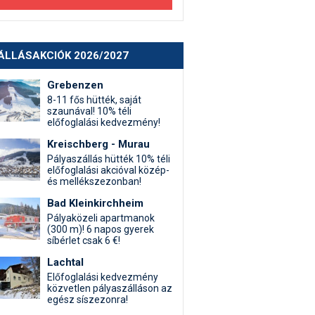
ÁLLÁSAKCIÓK 2026/2027
Grebenzen
8-11 fős hütték, saját
szaunával! 10% téli
előfoglalási kedvezmény!
Kreischberg - Murau
Pályaszállás hütték 10% téli
előfoglalási akcióval közép-
és mellékszezonban!
Bad Kleinkirchheim
Pályaközeli apartmanok
(300 m)! 6 napos gyerek
síbérlet csak 6 €!
Lachtal
Előfoglalási kedvezmény
közvetlen pályaszálláson az
egész síszezonra!