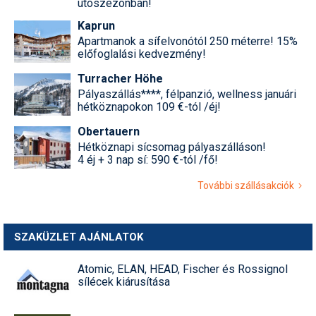
utószezonban!
Kaprun
Apartmanok a sífelvonótól 250 méterre! 15%
előfoglalási kedvezmény!
Turracher Höhe
Pályaszállás****, félpanzió, wellness januári
hétköznapokon 109 €-tól /éj!
Obertauern
Hétköznapi sícsomag pályaszálláson!
4 éj + 3 nap sí: 590 €-tól /fő!
További szállásakciók
SZAKÜZLET AJÁNLATOK
Atomic, ELAN, HEAD, Fischer és Rossignol
sílécek kiárusítása