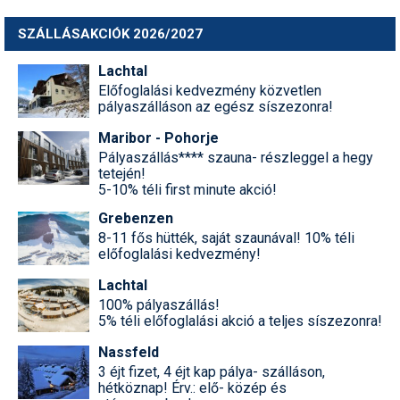
SZÁLLÁSAKCIÓK 2026/2027
Lachtal
Előfoglalási kedvezmény közvetlen
pályaszálláson az egész síszezonra!
Maribor - Pohorje
Pályaszállás**** szauna- részleggel a hegy
tetején!
5-10% téli first minute akció!
Grebenzen
8-11 fős hütték, saját szaunával! 10% téli
előfoglalási kedvezmény!
Lachtal
100% pályaszállás!
5% téli előfoglalási akció a teljes síszezonra!
Nassfeld
3 éjt fizet, 4 éjt kap pálya- szálláson,
hétköznap! Érv.: elő- közép és