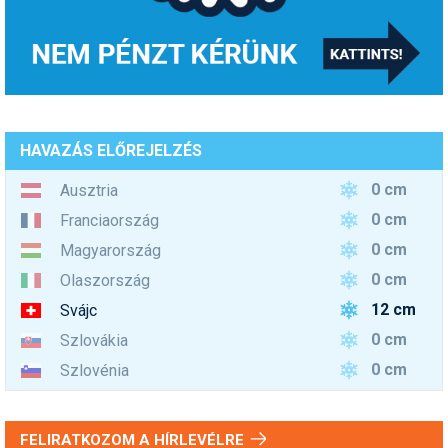
HAVAZÁS ELŐREJELZÉS
0 cm
Ausztria
0 cm
Franciaország
0 cm
Magyarország
0 cm
Olaszország
12 cm
Svájc
0 cm
Szlovákia
0 cm
Szlovénia
FELIRATKOZOM A HÍRLEVÉLRE