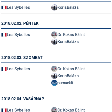
Humor
Les Sybelles
KorisBalázs
Hütte
2018.02.02. PÉNTEK
Ingatlan
Les Sybelles
Dr. Kokas Bálint
Interjúk
KorisBalázs
Játékok
Kerékpár
2018.02.03. SZOMBAT
Korcsolya
Les Sybelles
Dr. Kokas Bálint
Könyvajánló
KorisBalázs
pumuckli
Magazinok
Munkavállalás
2018.02.04. VASÁRNAP
Olvasnivaló
Les Sybelles
Dr. Kokas Bálint