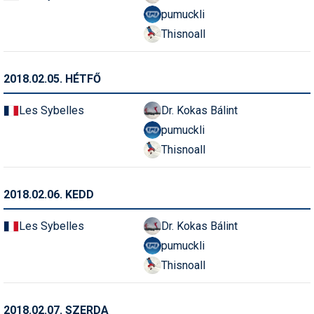
Pályázatok
pumuckli
Thisnoall
Portálinfo
Rajzok
2018.02.05. HÉTFŐ
Síbérletárak
Les Sybelles
Dr. Kokas Bálint
Síbörze
pumuckli
Sícipő
Thisnoall
Sífelszerelés
2018.02.06. KEDD
Sífutás
Les Sybelles
Dr. Kokas Bálint
Síléc
pumuckli
Símánia
Thisnoall
Síoktatás
2018.02.07. SZERDA