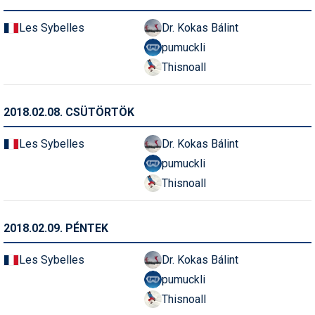
Síruházat
Les Sybelles
Dr. Kokas Bálint
Síszerviz
pumuckli
Sítechnika
Thisnoall
Síugrás
2018.02.08. CSÜTÖRTÖK
Snowboard
Les Sybelles
Dr. Kokas Bálint
Snowboardfelszerelés
pumuckli
Sportorvos
Thisnoall
Szakértők
2018.02.09. PÉNTEK
Szánkó
Szótárak
Les Sybelles
Dr. Kokas Bálint
pumuckli
Telemark
Thisnoall
Téli sportok