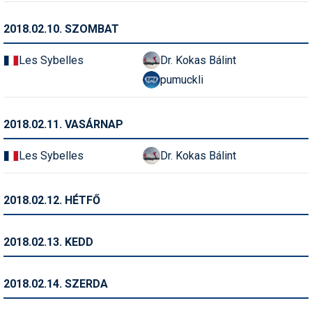
Termékajánló
2018.02.10. SZOMBAT
Történelem
Les Sybelles
Dr. Kokas Bálint
pumuckli
Túrasí
Utasbiztosítás
2018.02.11. VASÁRNAP
Utazási tippek
Les Sybelles
Dr. Kokas Bálint
Védőfelszerelés
Wellness
2018.02.12. HÉTFŐ
2018.02.13. KEDD
2018.02.14. SZERDA