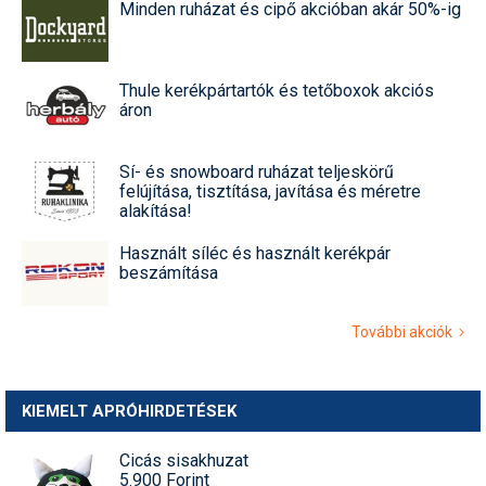
Minden ruházat és cipő akcióban akár 50%-ig
Thule kerékpártartók és tetőboxok akciós
áron
Sí- és snowboard ruházat teljeskörű
felújítása, tisztítása, javítása és méretre
alakítása!
Használt síléc és használt kerékpár
beszámítása
További akciók
KIEMELT APRÓHIRDETÉSEK
Cicás sisakhuzat
5.900 Forint