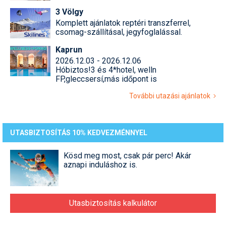
3 Völgy
Komplett ajánlatok reptéri transzferrel,
csomag-szállításal, jegyfoglalással.
Kaprun
2026.12.03 - 2026.12.06
Hóbiztos!3 és 4*hotel, welln
FP,gleccsersí,más időpont is
További utazási ajánlatok
UTASBIZTOSÍTÁS 10% KEDVEZMÉNNYEL
Kösd meg most, csak pár perc! Akár
aznapi induláshoz is.
Utasbiztosítás kalkulátor