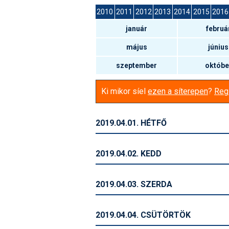
2010
2011
2012
2013
2014
2015
2016
január
februá
május
június
szeptember
októbe
Ki mikor síel
ezen a síterepen
?
Regi
2019.04.01. HÉTFŐ
2019.04.02. KEDD
2019.04.03. SZERDA
2019.04.04. CSÜTÖRTÖK