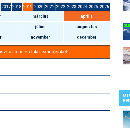
Síelé
2017
2018
2019
2020
2021
2022
2023
2024
2025
2026
Mind
r
március
április
A ho
Köte
július
augusztus
r
november
december
sztrálj te is és találj ismerősöket!
UT
KE