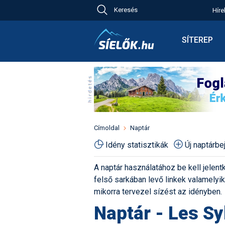
Keresés
Híre
Ch
Bú
SÍTEREP
Pr
Síterepkere
Új
Élménybesz
Ny
Síbérletárak
A
Terepcsopo
Hó
Toplista
Kr
Időjárás előr
Címoldal
Naptár
Kr
Havazás előr
Idény statisztikák
Új naptárb
M
Webkamerá
A naptár használatához be kell jelentk
Fotók
felső sarkában levő linkek valamelyiké
Pályaszállá
mikorra tervezel sízést az idényben.
Naptár - Les Sy