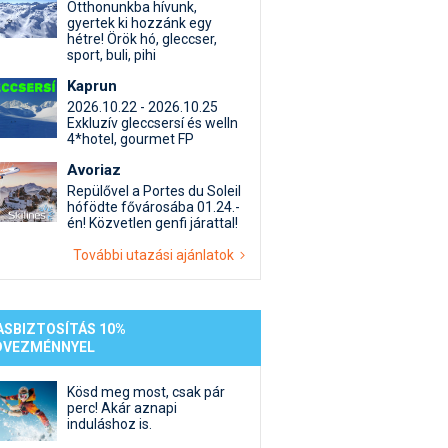
st kiegészítő sportok: bringa, szörf, stb.
Akciók
Új termékek
Otthonunkba hívunk,
gyertek ki hozzánk egy
en egyéb síeléshez kapcsolódó téma
Termékkereső
hétre! Örök hó, gleccser,
sport, buli, pihi
nlappal kapcsolatos kérdések és válaszok
tlen beszélgetések
Kaprun
2026.10.22 - 2026.10.25
Exkluzív gleccsersí és welln
4*hotel, gourmet FP
Avoriaz
Repülővel a Portes du Soleil
hófödte fővárosába 01.24.-
én! Közvetlen genfi járattal!
További utazási ajánlatok
ASBIZTOSÍTÁS 10%
DVEZMÉNNYEL
Kösd meg most, csak pár
perc! Akár aznapi
induláshoz is.