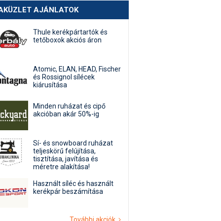
AKÜZLET AJÁNLATOK
Thule kerékpártartók és
tetőboxok akciós áron
Atomic, ELAN, HEAD, Fischer
és Rossignol sílécek
kiárusítása
Minden ruházat és cipő
akcióban akár 50%-ig
Sí- és snowboard ruházat
teljeskörű felújítása,
tisztítása, javítása és
méretre alakítása!
Használt síléc és használt
kerékpár beszámítása
További akciók