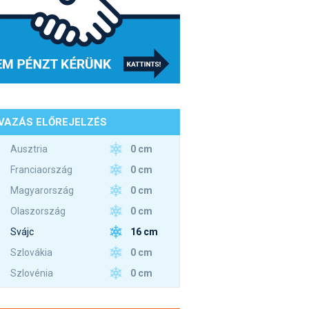
VAZÁS ELŐREJELZÉS
0 cm
Ausztria
0 cm
Franciaország
0 cm
Magyarország
0 cm
Olaszország
16 cm
Svájc
0 cm
Szlovákia
0 cm
Szlovénia