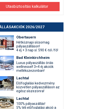
Utasbiztosítás kalkulátor
ÁLLÁSAKCIÓK 2026/2027
Obertauern
Hétköznapi sícsomag
pályaszálláson!
4 éj + 3 nap sí: 590 €-tól /fő!
Bad Kleinkirchheim
Luxus pályaszállás óriás
wellnessel! 3=4 éj akciók
mellékszezonban!
Lachtal
Előfoglalási kedvezmény
közvetlen pályaszálláson az
egész síszezonra!
Lachtal
100% pályaszállás!
5% téli előfoglalási akció a