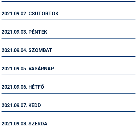
Humor
2021.09.02. CSÜTÖRTÖK
Hütte
Ingatlan
2021.09.03. PÉNTEK
Interjúk
2021.09.04. SZOMBAT
Játékok
Kerékpár
2021.09.05. VASÁRNAP
Korcsolya
2021.09.06. HÉTFŐ
Könyvajánló
Magazinok
2021.09.07. KEDD
Munkavállalás
2021.09.08. SZERDA
Olvasnivaló