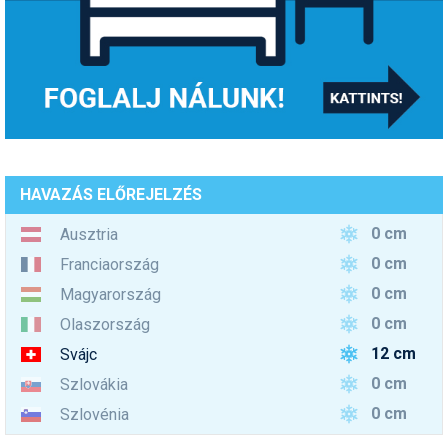
HAVAZÁS ELŐREJELZÉS
0 cm
Ausztria
0 cm
Franciaország
0 cm
Magyarország
0 cm
Olaszország
12 cm
Svájc
0 cm
Szlovákia
0 cm
Szlovénia