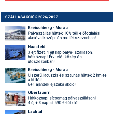
SZÁLLÁSAKCIÓK 2026/2027
Kreischberg - Murau
Pályaszállás hütték 10% téli előfoglalási
akcióval közép- és mellékszezonban!
Nassfeld
3 éjt fizet, 4 éjt kap pálya- szálláson,
hétköznap! Érv.: elő- közép és
utószezonban!
Kreischberg - Murau
Újszerű, jacuzzis és szaunás hütték 2 km-re
a lifttől!
6+1 ajándék éjszaka akció!
Obertauern
Hétköznapi sícsomag pályaszálláson!
4 éj + 3 nap sí: 590 €-tól /fő!
Lachtal