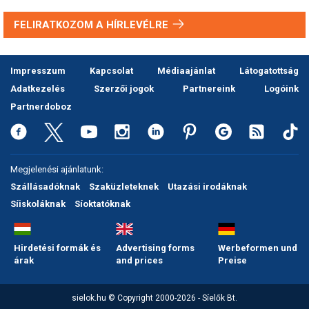
FELIRATKOZOM A HÍRLEVÉLRE
Impresszum
Kapcsolat
Médiaajánlat
Látogatottság
Adatkezelés
Szerzői jogok
Partnereink
Logóink
Partnerdoboz
Megjelenési ajánlatunk:
Szállásadóknak
Szaküzleteknek
Utazási irodáknak
Síiskoláknak
Síoktatóknak
Hirdetési formák és
Advertising forms
Werbeformen und
árak
and prices
Preise
sielok.hu © Copyright 2000-2026 - Síelők Bt.