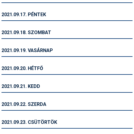
Síruházat
Síszerviz
2021.09.17. PÉNTEK
Sítechnika
2021.09.18. SZOMBAT
Síugrás
Snowboard
2021.09.19. VASÁRNAP
Snowboardfelszerelés
2021.09.20. HÉTFŐ
Sportorvos
Szakértők
2021.09.21. KEDD
Szánkó
2021.09.22. SZERDA
Szótárak
Telemark
2021.09.23. CSÜTÖRTÖK
Téli sportok