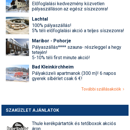
Előfoglalási kedvezmény közvetlen
pályaszálláson az egész síszezonra!
Lachtal
100% pályaszállás!
5% téli előfoglalási akció a teljes síszezonra!
Maribor - Pohorje
Pályaszállás**** szauna- részleggel a hegy
tetején!
5-10% téli first minute akció!
Bad Kleinkirchheim
Pályaközeli apartmanok (300 m)! 6 napos
gyerek síbérlet csak 6 €!
További szállásakciók
SZAKÜZLET AJÁNLATOK
Thule kerékpártartók és tetőboxok akciós
áron