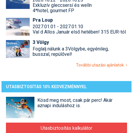
Exkluzív gleccsersí és welln
4*hotel, gourmet FP
Pra Loup
2027.01.01 - 2027.01.10
Val d Allos Január első hetében! 315 EUR-tól
3 Völgy
Foglalj nálunk a 3Völgybe, egyénileg,
busszal, repülővel!
További utazási ajánlatok
UTASBIZTOSÍTÁS 10% KEDVEZMÉNNYEL
Kösd meg most, csak pár perc! Akár
aznapi induláshoz is.
Utasbiztosítás kalkulátor