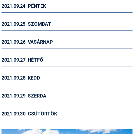
2021.09.24. PÉNTEK
Termékajánló
Történelem
2021.09.25. SZOMBAT
Túrasí
2021.09.26. VASÁRNAP
Utasbiztosítás
Utazási tippek
2021.09.27. HÉTFŐ
Védőfelszerelés
2021.09.28. KEDD
Wellness
2021.09.29. SZERDA
2021.09.30. CSÜTÖRTÖK