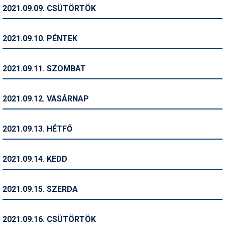
Pályázatok
2021.09.09. CSÜTÖRTÖK
Portálinfo
2021.09.10. PÉNTEK
Rajzok
Síbérletárak
2021.09.11. SZOMBAT
Síbörze
2021.09.12. VASÁRNAP
Sícipő
Sífelszerelés
2021.09.13. HÉTFŐ
Sífutás
2021.09.14. KEDD
Síléc
Símánia
2021.09.15. SZERDA
Síoktatás
2021.09.16. CSÜTÖRTÖK