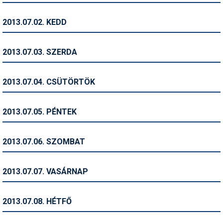
Humor
2013.07.02. KEDD
Hütte
Ingatlan
2013.07.03. SZERDA
Interjúk
2013.07.04. CSÜTÖRTÖK
Játékok
Kerékpár
2013.07.05. PÉNTEK
Korcsolya
2013.07.06. SZOMBAT
Könyvajánló
Magazinok
2013.07.07. VASÁRNAP
Munkavállalás
2013.07.08. HÉTFŐ
Olvasnivaló