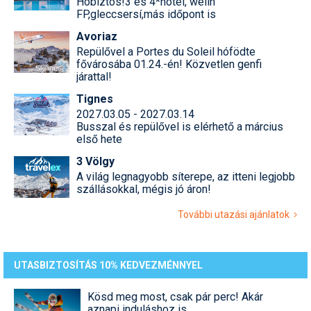
Hóbiztos!3 és 4*hotel, welln
FP,gleccsersí,más időpont is
Avoriaz
Repülővel a Portes du Soleil hófödte
fővárosába 01.24.-én! Közvetlen genfi
járattal!
Tignes
2027.03.05 - 2027.03.14
Busszal és repülővel is elérhető a március
első hete
3 Völgy
A világ legnagyobb síterepe, az itteni legjobb
szállásokkal, mégis jó áron!
További utazási ajánlatok
UTASBIZTOSÍTÁS 10% KEDVEZMÉNNYEL
Kösd meg most, csak pár perc! Akár
aznapi induláshoz is.