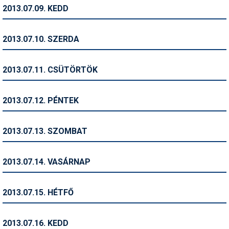
Pályázatok
2013.07.09. KEDD
Portálinfo
2013.07.10. SZERDA
Rajzok
Síbérletárak
2013.07.11. CSÜTÖRTÖK
Síbörze
2013.07.12. PÉNTEK
Sícipő
Sífelszerelés
2013.07.13. SZOMBAT
Sífutás
2013.07.14. VASÁRNAP
Síléc
Símánia
2013.07.15. HÉTFŐ
Síoktatás
2013.07.16. KEDD