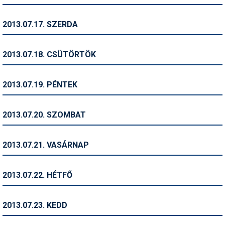
Síruházat
Síszerviz
2013.07.17. SZERDA
Sítechnika
2013.07.18. CSÜTÖRTÖK
Síugrás
Snowboard
2013.07.19. PÉNTEK
Snowboardfelszerelés
2013.07.20. SZOMBAT
Sportorvos
Szakértők
2013.07.21. VASÁRNAP
Szánkó
2013.07.22. HÉTFŐ
Szótárak
Telemark
2013.07.23. KEDD
Téli sportok