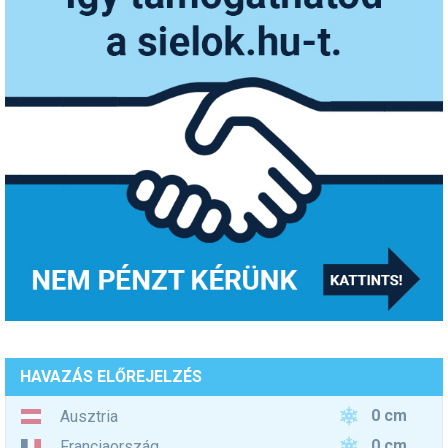
HAVAZÁS ELŐREJELZÉS
0 cm
Ausztria
0 cm
Franciaország