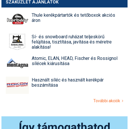
SZAKÜZLET AJÁNLATOK
Thule kerékpártartók és tetőboxok akciós
áron
Sí- és snowboard ruházat teljeskörű
felújítása, tisztítása, javítása és méretre
alakítása!
Atomic, ELAN, HEAD, Fischer és Rossignol
sílécek kiárusítása
Használt síléc és használt kerékpár
beszámítása
További akciók