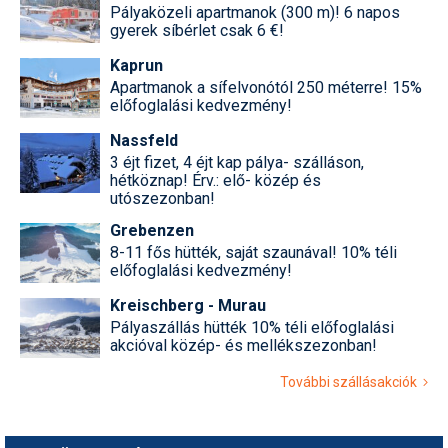
Pályaközeli apartmanok (300 m)! 6 napos
gyerek síbérlet csak 6 €!
Kaprun
Apartmanok a sífelvonótól 250 méterre! 15%
előfoglalási kedvezmény!
Nassfeld
3 éjt fizet, 4 éjt kap pálya- szálláson,
hétköznap! Érv.: elő- közép és
utószezonban!
Grebenzen
8-11 fős hütték, saját szaunával! 10% téli
előfoglalási kedvezmény!
Kreischberg - Murau
Pályaszállás hütték 10% téli előfoglalási
akcióval közép- és mellékszezonban!
További szállásakciók