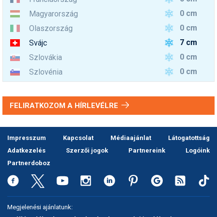
0 cm
Magyarország
0 cm
Olaszország
7 cm
Svájc
0 cm
Szlovákia
0 cm
Szlovénia
FELIRATKOZOM A HÍRLEVÉLRE
Impresszum
Kapcsolat
Médiaajánlat
Látogatottság
Adatkezelés
Szerzői jogok
Partnereink
Logóink
Partnerdoboz
Megjelenési ajánlatunk: