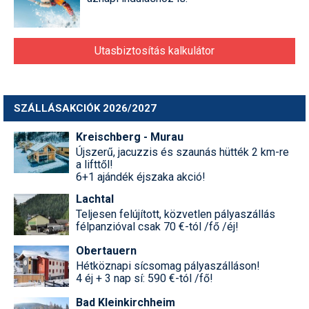
Utasbiztosítás kalkulátor
SZÁLLÁSAKCIÓK 2026/2027
Kreischberg - Murau
Újszerű, jacuzzis és szaunás hütték 2 km-re
a lifttől!
6+1 ajándék éjszaka akció!
Lachtal
Teljesen felújított, közvetlen pályaszállás
félpanzióval csak 70 €-tól /fő /éj!
Obertauern
Hétköznapi sícsomag pályaszálláson!
4 éj + 3 nap sí: 590 €-tól /fő!
Bad Kleinkirchheim