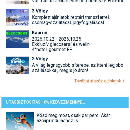
Val d Allos Január első hetében! 315 EUR-tól
3 Völgy
Komplett ajánlatok reptéri transzferrel,
csomag-szállításal, jegyfoglalással.
Kaprun
2026.10.22 - 2026.10.25
Exkluzív gleccsersí és welln
4*hotel, gourmet FP
3 Völgy
A világ legnagyobb síterepe, az itteni legjobb
szállásokkal, mégis jó áron!
További utazási ajánlatok
UTASBIZTOSÍTÁS 10% KEDVEZMÉNNYEL
Kösd meg most, csak pár perc! Akár
aznapi induláshoz is.