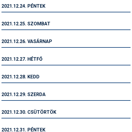
2021.12.24. PÉNTEK
Termékajánló
Történelem
2021.12.25. SZOMBAT
Túrasí
2021.12.26. VASÁRNAP
Utasbiztosítás
Utazási tippek
2021.12.27. HÉTFŐ
Védőfelszerelés
2021.12.28. KEDD
Wellness
2021.12.29. SZERDA
2021.12.30. CSÜTÖRTÖK
2021.12.31. PÉNTEK