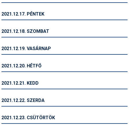
Síruházat
Síszerviz
2021.12.17. PÉNTEK
Sítechnika
2021.12.18. SZOMBAT
Síugrás
Snowboard
2021.12.19. VASÁRNAP
Snowboardfelszerelés
2021.12.20. HÉTFŐ
Sportorvos
Szakértők
2021.12.21. KEDD
Szánkó
2021.12.22. SZERDA
Szótárak
Telemark
2021.12.23. CSÜTÖRTÖK
Téli sportok