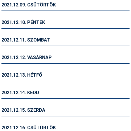
Pályázatok
2021.12.09. CSÜTÖRTÖK
Portálinfo
2021.12.10. PÉNTEK
Rajzok
Síbérletárak
2021.12.11. SZOMBAT
Síbörze
2021.12.12. VASÁRNAP
Sícipő
Sífelszerelés
2021.12.13. HÉTFŐ
Sífutás
2021.12.14. KEDD
Síléc
Símánia
2021.12.15. SZERDA
Síoktatás
2021.12.16. CSÜTÖRTÖK