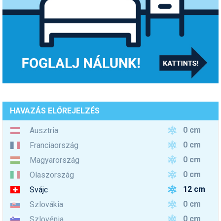
HAVAZÁS ELŐREJELZÉS
0 cm
Ausztria
0 cm
Franciaország
0 cm
Magyarország
0 cm
Olaszország
12 cm
Svájc
0 cm
Szlovákia
0 cm
Szlovénia