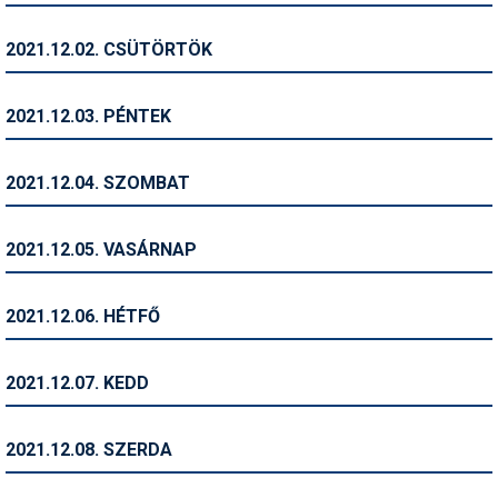
Humor
2021.12.02. CSÜTÖRTÖK
Hütte
Ingatlan
2021.12.03. PÉNTEK
Interjúk
2021.12.04. SZOMBAT
Játékok
Kerékpár
2021.12.05. VASÁRNAP
Korcsolya
2021.12.06. HÉTFŐ
Könyvajánló
Magazinok
2021.12.07. KEDD
Munkavállalás
2021.12.08. SZERDA
Olvasnivaló