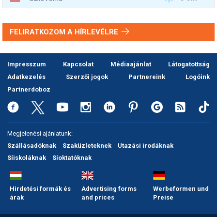
FELIRATKOZOM A HÍRLEVÉLRE
Impresszum
Kapcsolat
Médiaajánlat
Látogatottság
Adatkezelés
Szerzői jogok
Partnereink
Logóink
Partnerdoboz
Megjelenési ajánlatunk:
Szállásadóknak
Szaküzleteknek
Utazási irodáknak
Síiskoláknak
Síoktatóknak
Hirdetési formák és
Advertising forms
Werbeformen und
árak
and prices
Preise