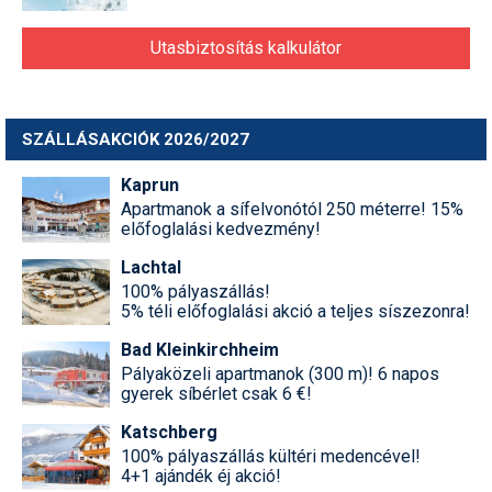
Utasbiztosítás kalkulátor
SZÁLLÁSAKCIÓK 2026/2027
Kaprun
Apartmanok a sífelvonótól 250 méterre! 15%
előfoglalási kedvezmény!
Lachtal
100% pályaszállás!
5% téli előfoglalási akció a teljes síszezonra!
Bad Kleinkirchheim
Pályaközeli apartmanok (300 m)! 6 napos
gyerek síbérlet csak 6 €!
Katschberg
100% pályaszállás kültéri medencével!
4+1 ajándék éj akció!