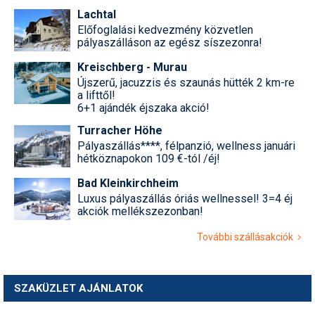
Lachtal
Előfoglalási kedvezmény közvetlen
pályaszálláson az egész síszezonra!
Kreischberg - Murau
Újszerű, jacuzzis és szaunás hütték 2 km-re
a lifttől!
6+1 ajándék éjszaka akció!
Turracher Höhe
Pályaszállás****, félpanzió, wellness januári
hétköznapokon 109 €-tól /éj!
Bad Kleinkirchheim
Luxus pályaszállás óriás wellnessel! 3=4 éj
akciók mellékszezonban!
További szállásakciók
SZAKÜZLET AJÁNLATOK