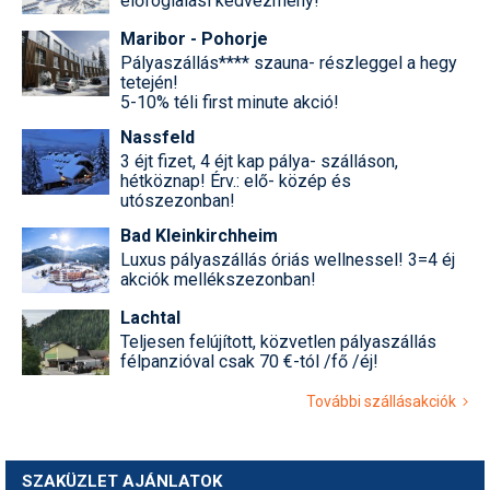
előfoglalási kedvezmény!
Maribor - Pohorje
Pályaszállás**** szauna- részleggel a hegy
tetején!
5-10% téli first minute akció!
Nassfeld
3 éjt fizet, 4 éjt kap pálya- szálláson,
hétköznap! Érv.: elő- közép és
utószezonban!
Bad Kleinkirchheim
Luxus pályaszállás óriás wellnessel! 3=4 éj
akciók mellékszezonban!
Lachtal
Teljesen felújított, közvetlen pályaszállás
félpanzióval csak 70 €-tól /fő /éj!
További szállásakciók
SZAKÜZLET AJÁNLATOK