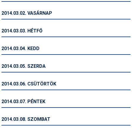
Humor
2014.03.02. VASÁRNAP
Hütte
Ingatlan
2014.03.03. HÉTFŐ
Interjúk
2014.03.04. KEDD
Játékok
Kerékpár
2014.03.05. SZERDA
Korcsolya
2014.03.06. CSÜTÖRTÖK
Könyvajánló
Magazinok
2014.03.07. PÉNTEK
Munkavállalás
2014.03.08. SZOMBAT
Olvasnivaló