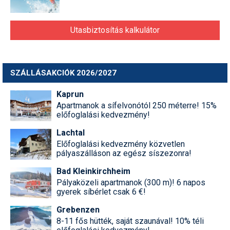
Utasbiztosítás kalkulátor
SZÁLLÁSAKCIÓK 2026/2027
Kaprun
Apartmanok a sífelvonótól 250 méterre! 15%
előfoglalási kedvezmény!
Lachtal
Előfoglalási kedvezmény közvetlen
pályaszálláson az egész síszezonra!
Bad Kleinkirchheim
Pályaközeli apartmanok (300 m)! 6 napos
gyerek síbérlet csak 6 €!
Grebenzen
8-11 fős hütték, saját szaunával! 10% téli