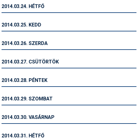
2014.03.24. HÉTFŐ
Termékajánló
Történelem
2014.03.25. KEDD
Túrasí
2014.03.26. SZERDA
Utasbiztosítás
Utazási tippek
2014.03.27. CSÜTÖRTÖK
Védőfelszerelés
2014.03.28. PÉNTEK
Wellness
2014.03.29. SZOMBAT
2014.03.30. VASÁRNAP
2014.03.31. HÉTFŐ