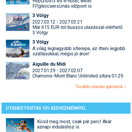
Hóbiztos!3 és 4*hotel, welln
FP,gleccsersí,más időpont is
3 Völgy
2027.03.12 - 2027.03.21
Már 615 EUR-tól buszos utazással elérhető
3 Völgy
3 Völgy
A világ legnagyobb síterepe, az itteni legjobb
szállásokkal, mégis jó áron!
Aiguille du Midi
2027.01.29 - 2027.02.07
Chamonix-Mont Blanc Unlimited sítúra 01.29.
További utazási ajánlatok
UTASBIZTOSÍTÁS 10% KEDVEZMÉNNYEL
Kösd meg most, csak pár perc! Akár
aznapi induláshoz is.