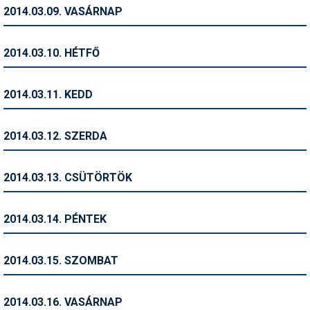
Pályázatok
2014.03.09. VASÁRNAP
Portálinfo
2014.03.10. HÉTFŐ
Rajzok
Síbérletárak
2014.03.11. KEDD
Síbörze
2014.03.12. SZERDA
Sícipő
Sífelszerelés
2014.03.13. CSÜTÖRTÖK
Sífutás
2014.03.14. PÉNTEK
Síléc
Símánia
2014.03.15. SZOMBAT
Síoktatás
2014.03.16. VASÁRNAP