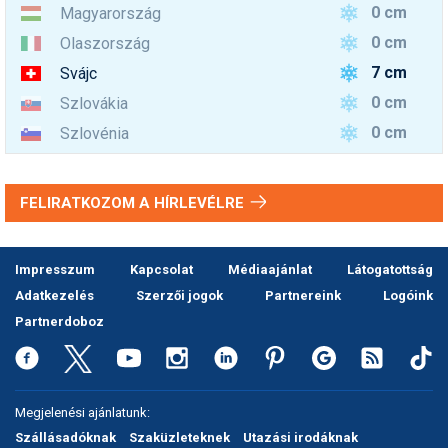
0 cm
Magyarország
0 cm
Olaszország
7 cm
Svájc
0 cm
Szlovákia
0 cm
Szlovénia
FELIRATKOZOM A HÍRLEVÉLRE
Impresszum
Kapcsolat
Médiaajánlat
Látogatottság
Adatkezelés
Szerzői jogok
Partnereink
Logóink
Partnerdoboz
Megjelenési ajánlatunk:
Szállásadóknak
Szaküzleteknek
Utazási irodáknak