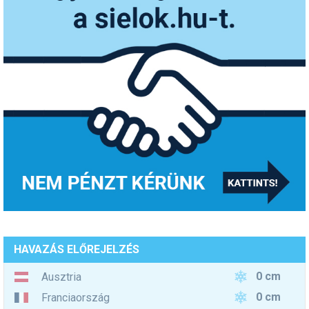
HAVAZÁS ELŐREJELZÉS
0 cm
Ausztria
0 cm
Franciaország