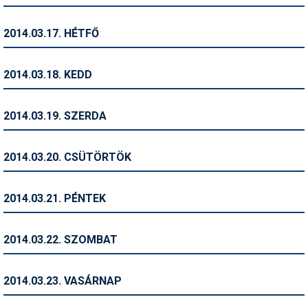
Síruházat
Síszerviz
2014.03.17. HÉTFŐ
Sítechnika
2014.03.18. KEDD
Síugrás
Snowboard
2014.03.19. SZERDA
Snowboardfelszerelés
2014.03.20. CSÜTÖRTÖK
Sportorvos
Szakértők
2014.03.21. PÉNTEK
Szánkó
2014.03.22. SZOMBAT
Szótárak
Telemark
2014.03.23. VASÁRNAP
Téli sportok