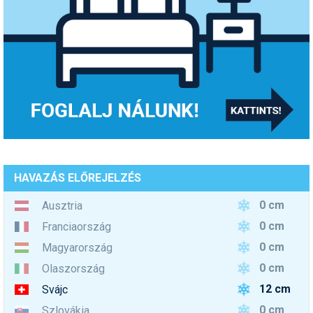
HAVAZÁS ELŐREJELZÉS
0 cm
Ausztria
0 cm
Franciaország
0 cm
Magyarország
0 cm
Olaszország
12 cm
Svájc
0 cm
Szlovákia