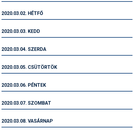
Humor
2020.03.02. HÉTFŐ
Hütte
Ingatlan
2020.03.03. KEDD
Interjúk
2020.03.04. SZERDA
Játékok
Kerékpár
2020.03.05. CSÜTÖRTÖK
Korcsolya
2020.03.06. PÉNTEK
Könyvajánló
Magazinok
2020.03.07. SZOMBAT
Munkavállalás
2020.03.08. VASÁRNAP
Olvasnivaló