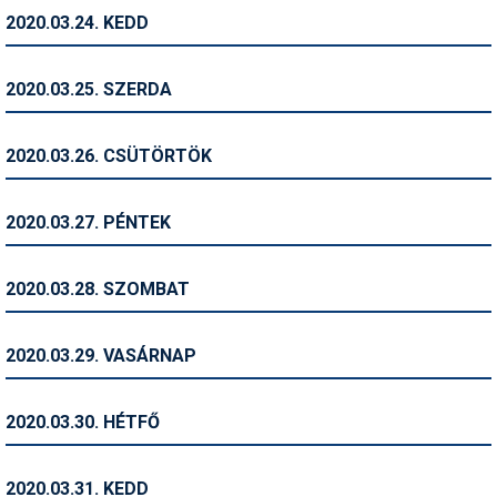
2020.03.24. KEDD
Termékajánló
Történelem
2020.03.25. SZERDA
Túrasí
2020.03.26. CSÜTÖRTÖK
Utasbiztosítás
Utazási tippek
2020.03.27. PÉNTEK
Védőfelszerelés
2020.03.28. SZOMBAT
Wellness
2020.03.29. VASÁRNAP
2020.03.30. HÉTFŐ
2020.03.31. KEDD