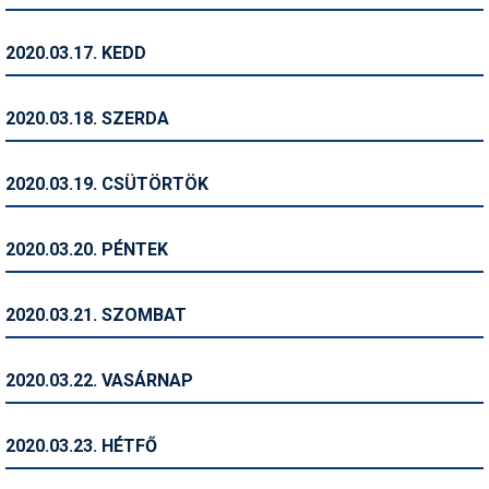
Síruházat
Síszerviz
2020.03.17. KEDD
Sítechnika
2020.03.18. SZERDA
Síugrás
Snowboard
2020.03.19. CSÜTÖRTÖK
Snowboardfelszerelés
2020.03.20. PÉNTEK
Sportorvos
Szakértők
2020.03.21. SZOMBAT
Szánkó
2020.03.22. VASÁRNAP
Szótárak
Telemark
2020.03.23. HÉTFŐ
Téli sportok