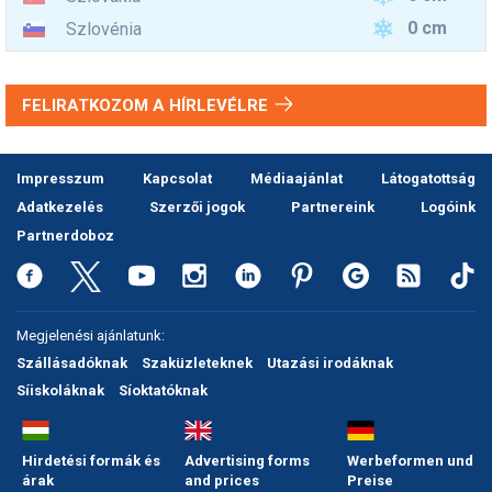
0 cm
Szlovénia
FELIRATKOZOM A HÍRLEVÉLRE
Impresszum
Kapcsolat
Médiaajánlat
Látogatottság
Adatkezelés
Szerzői jogok
Partnereink
Logóink
Partnerdoboz
Megjelenési ajánlatunk:
Szállásadóknak
Szaküzleteknek
Utazási irodáknak
Síiskoláknak
Síoktatóknak
Hirdetési formák és
Advertising forms
Werbeformen und
árak
and prices
Preise