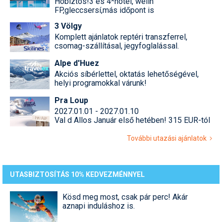
Hóbiztos!3 és 4*hotel, welln
FP,gleccsersí,más időpont is
3 Völgy
Komplett ajánlatok reptéri transzferrel,
csomag-szállításal, jegyfoglalással.
Alpe d'Huez
Akciós síbérlettel, oktatás lehetőségével,
helyi programokkal várunk!
Pra Loup
2027.01.01 - 2027.01.10
Val d Allos Január első hetében! 315 EUR-tól
További utazási ajánlatok
UTASBIZTOSÍTÁS 10% KEDVEZMÉNNYEL
Kösd meg most, csak pár perc! Akár
aznapi induláshoz is.