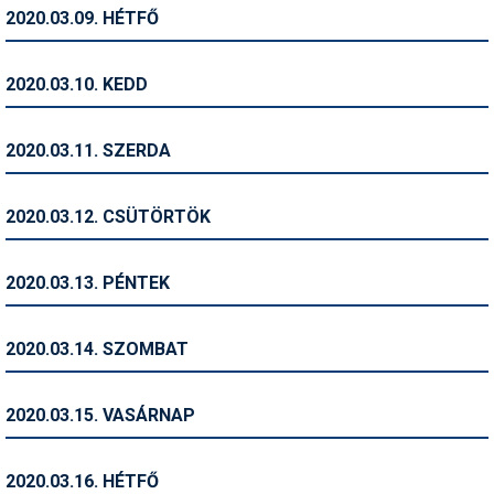
Pályázatok
2020.03.09. HÉTFŐ
Portálinfo
2020.03.10. KEDD
Rajzok
Síbérletárak
2020.03.11. SZERDA
Síbörze
2020.03.12. CSÜTÖRTÖK
Sícipő
Sífelszerelés
2020.03.13. PÉNTEK
Sífutás
2020.03.14. SZOMBAT
Síléc
Símánia
2020.03.15. VASÁRNAP
Síoktatás
2020.03.16. HÉTFŐ