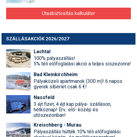
Utasbiztosítás kalkulátor
SZÁLLÁSAKCIÓK 2026/2027
Lachtal
100% pályaszállás!
5% téli előfoglalási akció a teljes síszezonra!
Bad Kleinkirchheim
Pályaközeli apartmanok (300 m)! 6 napos
gyerek síbérlet csak 6 €!
Nassfeld
3 éjt fizet, 4 éjt kap pálya- szálláson,
hétköznap! Érv.: elő- közép és
utószezonban!
Kreischberg - Murau
Pályaszállás hütték 10% téli előfoglalási