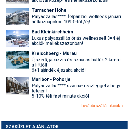
akcióval közép- és mellékszezonban!
Turracher Höhe
Pályaszállás****, félpanzió, wellness januári
hétköznapokon 109 €-tól /éj!
Bad Kleinkirchheim
Luxus pályaszállás óriás wellnessel! 3=4 éj
akciók mellékszezonban!
Kreischberg - Murau
Újszerű, jacuzzis és szaunás hütték 2 km-re
a lifttől!
6+1 ajándék éjszaka akció!
Maribor - Pohorje
Pályaszállás**** szauna- részleggel a hegy
tetején!
5-10% téli first minute akció!
További szállásakciók
SZAKÜZLET AJÁNLATOK