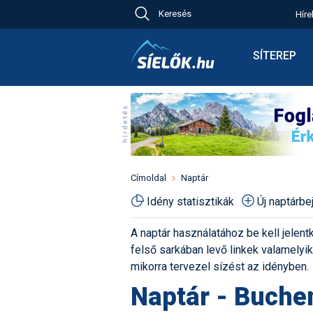
Keresés
Híre
Ch
Bú
SÍTEREP
Pr
Síterepkere
Új
Élménybesz
Ny
Síbérletárak
A
Terepcsopo
Hó
Toplista
Kr
Időjárás előr
Címoldal
Naptár
Kr
Havazás előr
Idény statisztikák
Új naptárb
M
Webkamerá
A naptár használatához be kell jelentk
Fotók
felső sarkában levő linkek valamelyiké
Pályaszállá
mikorra tervezel sízést az idényben.
Naptár - Buchen