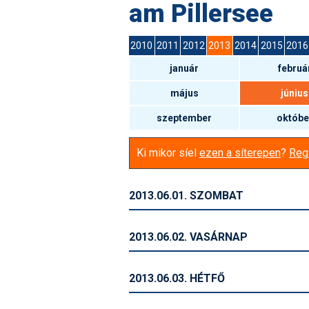
am Pillersee
2010
2011
2012
2013
2014
2015
2016
január
februá
május
június
szeptember
októbe
Ki mikor síel
ezen a síterepen
?
Regi
2013.06.01. SZOMBAT
2013.06.02. VASÁRNAP
2013.06.03. HÉTFŐ