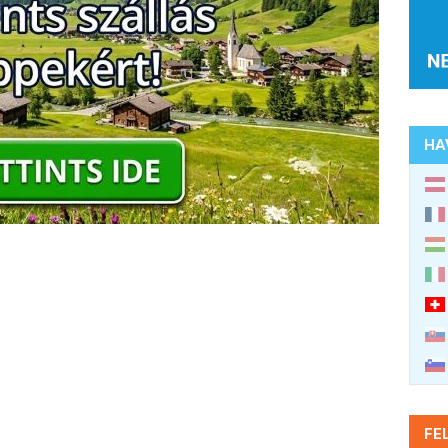
HA
FE