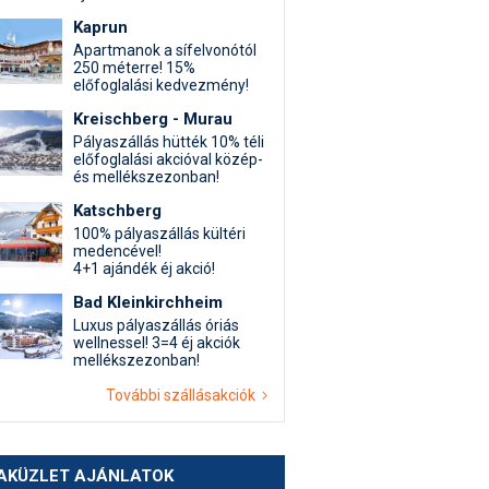
Kaprun
Apartmanok a sífelvonótól
250 méterre! 15%
előfoglalási kedvezmény!
Kreischberg - Murau
Pályaszállás hütték 10% téli
előfoglalási akcióval közép-
és mellékszezonban!
Katschberg
100% pályaszállás kültéri
medencével!
4+1 ajándék éj akció!
Bad Kleinkirchheim
Luxus pályaszállás óriás
wellnessel! 3=4 éj akciók
mellékszezonban!
További szállásakciók
AKÜZLET AJÁNLATOK