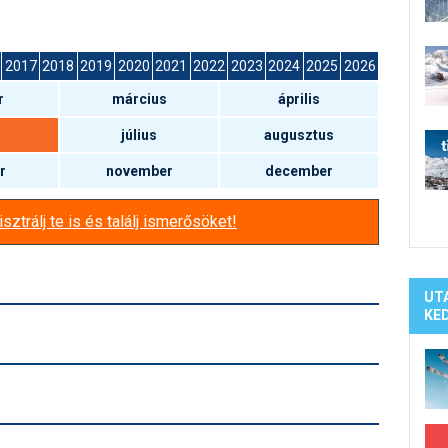
Síelé
Mind
A ho
2017
2018
2019
2020
2021
2022
2023
2024
2025
2026
Köte
r
március
április
július
augusztus
r
november
december
sztrálj te is és találj ismerősöket!
UT
KE