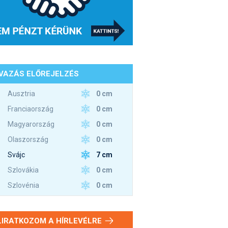
VAZÁS ELŐREJELZÉS
0 cm
Ausztria
0 cm
Franciaország
0 cm
Magyarország
0 cm
Olaszország
7 cm
Svájc
0 cm
Szlovákia
0 cm
Szlovénia
LIRATKOZOM A HÍRLEVÉLRE