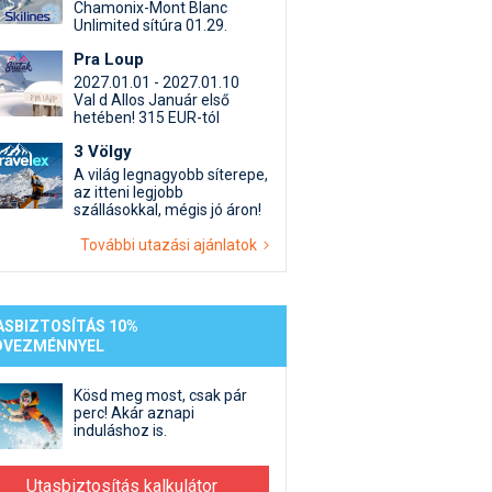
st kiegészítő sportok: bringa, szörf, stb.
Akciók
Új termékek
Chamonix-Mont Blanc
Unlimited sítúra 01.29.
en egyéb síeléshez kapcsolódó téma
Termékkereső
Pra Loup
nlappal kapcsolatos kérdések és válaszok
2027.01.01 - 2027.01.10
tlen beszélgetések
Val d Allos Január első
hetében! 315 EUR-tól
3 Völgy
A világ legnagyobb síterepe,
az itteni legjobb
szállásokkal, mégis jó áron!
További utazási ajánlatok
ASBIZTOSÍTÁS 10%
DVEZMÉNNYEL
Kösd meg most, csak pár
perc! Akár aznapi
induláshoz is.
Utasbiztosítás kalkulátor