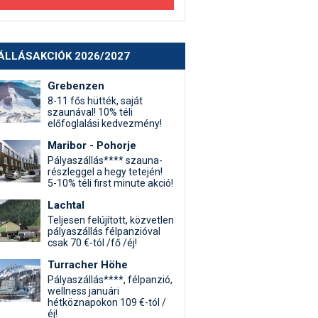
ÁLLÁSAKCIÓK 2026/2027
Grebenzen
8-11 fős hütték, saját
szaunával! 10% téli
előfoglalási kedvezmény!
Maribor - Pohorje
Pályaszállás**** szauna-
részleggel a hegy tetején!
5-10% téli first minute akció!
Lachtal
Teljesen felújított, közvetlen
pályaszállás félpanzióval
csak 70 €-tól /fő /éj!
Turracher Höhe
Pályaszállás****, félpanzió,
wellness januári
hétköznapokon 109 €-tól /
éj!