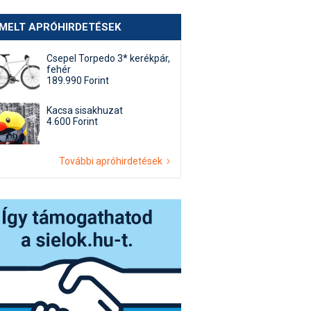
EMELT APRÓHIRDETÉSEK
Csepel Torpedo 3* kerékpár,
fehér
189.990 Forint
Kacsa sisakhuzat
4.600 Forint
További apróhirdetések