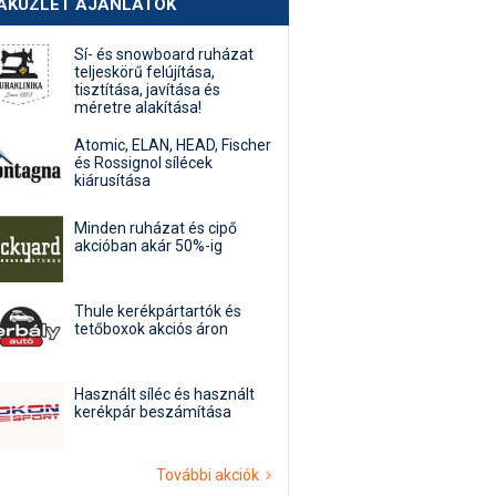
AKÜZLET AJÁNLATOK
Sí- és snowboard ruházat
teljeskörű felújítása,
tisztítása, javítása és
méretre alakítása!
Atomic, ELAN, HEAD, Fischer
és Rossignol sílécek
kiárusítása
Minden ruházat és cipő
akcióban akár 50%-ig
Thule kerékpártartók és
tetőboxok akciós áron
Használt síléc és használt
kerékpár beszámítása
További akciók