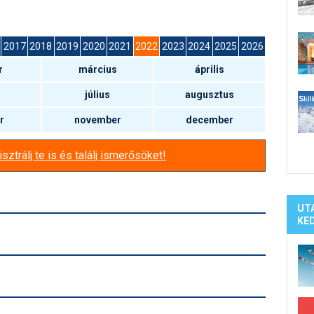
Síelé
Mind
A ho
2017
2018
2019
2020
2021
2022
2023
2024
2025
2026
Köte
r
március
április
július
augusztus
r
november
december
sztrálj te is és találj ismerősöket!
UT
KE