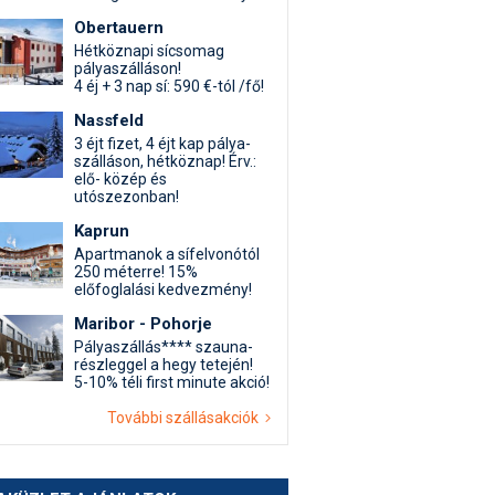
Obertauern
Hétköznapi sícsomag
pályaszálláson!
4 éj + 3 nap sí: 590 €-tól /fő!
Nassfeld
3 éjt fizet, 4 éjt kap pálya-
szálláson, hétköznap! Érv.:
elő- közép és
utószezonban!
Kaprun
Apartmanok a sífelvonótól
250 méterre! 15%
előfoglalási kedvezmény!
Maribor - Pohorje
Pályaszállás**** szauna-
részleggel a hegy tetején!
5-10% téli first minute akció!
További szállásakciók