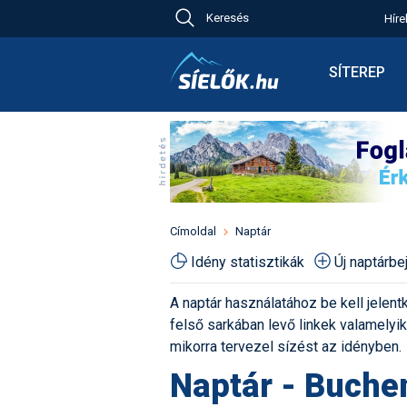
Keresés
Híre
Ch
Bú
SÍTEREP
Pr
Síterepkere
Új
Élménybesz
Ny
Síbérletárak
A
Terepcsopo
Hó
Toplista
Kr
Időjárás előr
Címoldal
Naptár
Kr
Havazás előr
Idény statisztikák
Új naptárb
M
Webkamerá
A naptár használatához be kell jelentk
Fotók
felső sarkában levő linkek valamelyiké
Pályaszállá
mikorra tervezel sízést az idényben.
Naptár - Buchen