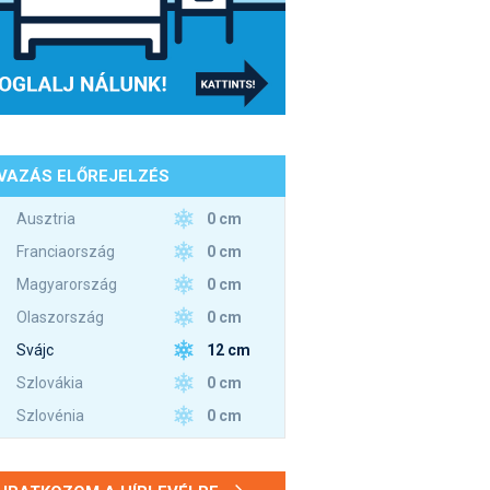
VAZÁS ELŐREJELZÉS
0 cm
Ausztria
0 cm
Franciaország
0 cm
Magyarország
0 cm
Olaszország
12 cm
Svájc
0 cm
Szlovákia
0 cm
Szlovénia