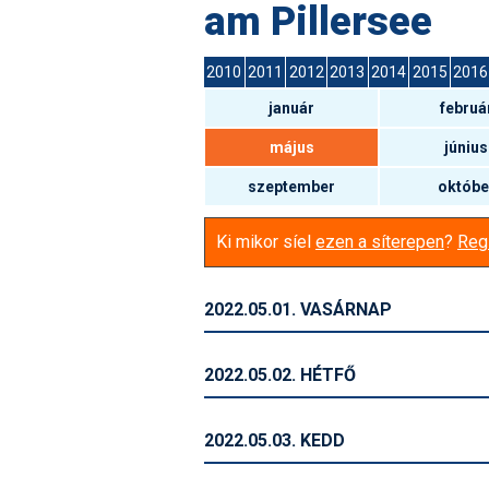
am Pillersee
2010
2011
2012
2013
2014
2015
2016
január
februá
május
június
szeptember
októbe
Ki mikor síel
ezen a síterepen
?
Regi
2022.05.01. VASÁRNAP
2022.05.02. HÉTFŐ
2022.05.03. KEDD