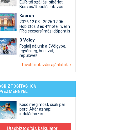
st kiegészítő sportok: bringa, szörf, stb.
Akciók
Új termékek
EUR-tól szállás+síbérlet
Buszos/Repülős utazás
en egyéb síeléshez kapcsolódó téma
Termékkereső
Kaprun
nlappal kapcsolatos kérdések és válaszok
2026.12.03 - 2026.12.06
tlen beszélgetések
Hóbiztos!3 és 4*hotel, welln
FP,gleccsersí,más időpont is
3 Völgy
Foglalj nálunk a 3Völgybe,
egyénileg, busszal,
repülővel!
További utazási ajánlatok
ASBIZTOSÍTÁS 10%
DVEZMÉNNYEL
Kösd meg most, csak pár
perc! Akár aznapi
induláshoz is.
Utasbiztosítás kalkulátor