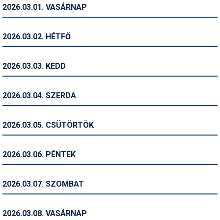
2026.03.01. VASÁRNAP
Humor
Hütte
2026.03.02. HÉTFŐ
Ingatlan
2026.03.03. KEDD
Interjúk
Játékok
2026.03.04. SZERDA
Kerékpár
2026.03.05. CSÜTÖRTÖK
Korcsolya
Könyvajánló
2026.03.06. PÉNTEK
Magazinok
2026.03.07. SZOMBAT
Munkavállalás
Olvasnivaló
2026.03.08. VASÁRNAP