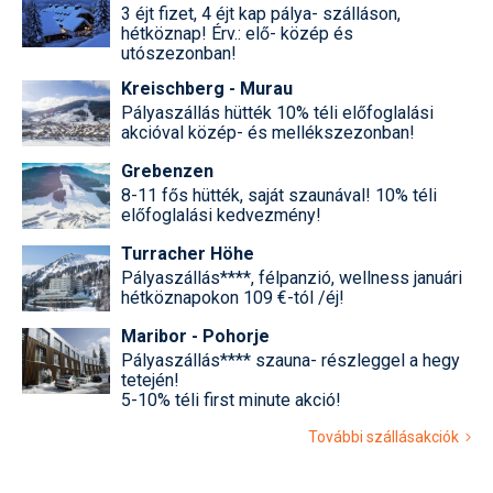
3 éjt fizet, 4 éjt kap pálya- szálláson,
hétköznap! Érv.: elő- közép és
utószezonban!
Kreischberg - Murau
Pályaszállás hütték 10% téli előfoglalási
akcióval közép- és mellékszezonban!
Grebenzen
8-11 fős hütték, saját szaunával! 10% téli
előfoglalási kedvezmény!
Turracher Höhe
Pályaszállás****, félpanzió, wellness januári
hétköznapokon 109 €-tól /éj!
Maribor - Pohorje
Pályaszállás**** szauna- részleggel a hegy
tetején!
5-10% téli first minute akció!
További szállásakciók