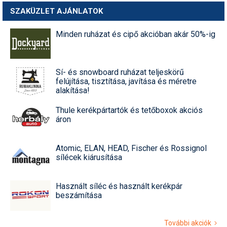
SZAKÜZLET AJÁNLATOK
Minden ruházat és cipő akcióban akár 50%-ig
Sí- és snowboard ruházat teljeskörű
felújítása, tisztítása, javítása és méretre
alakítása!
Thule kerékpártartók és tetőboxok akciós
áron
Atomic, ELAN, HEAD, Fischer és Rossignol
sílécek kiárusítása
Használt síléc és használt kerékpár
beszámítása
További akciók