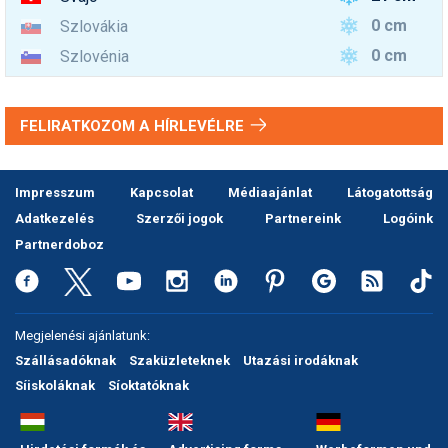
0 cm
Szlovákia
0 cm
Szlovénia
FELIRATKOZOM A HÍRLEVÉLRE
Impresszum
Kapcsolat
Médiaajánlat
Látogatottság
Adatkezelés
Szerzői jogok
Partnereink
Logóink
Partnerdoboz
Megjelenési ajánlatunk:
Szállásadóknak
Szaküzleteknek
Utazási irodáknak
Síiskoláknak
Síoktatóknak