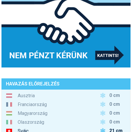
HAVAZÁS ELŐREJELZÉS
0 cm
Ausztria
0 cm
Franciaország
0 cm
Magyarország
0 cm
Olaszország
21 cm
Svájc