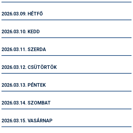
Pályázatok
2026.03.09. HÉTFŐ
Portálinfo
Rajzok
2026.03.10. KEDD
Síbérletárak
2026.03.11. SZERDA
Síbörze
Sícipő
2026.03.12. CSÜTÖRTÖK
Sífelszerelés
2026.03.13. PÉNTEK
Sífutás
Síléc
2026.03.14. SZOMBAT
Símánia
2026.03.15. VASÁRNAP
Síoktatás