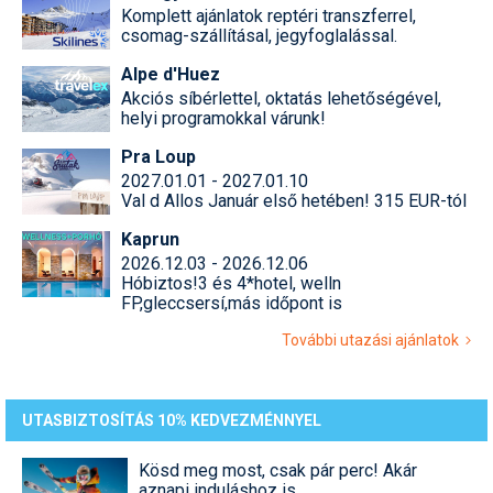
Komplett ajánlatok reptéri transzferrel,
csomag-szállításal, jegyfoglalással.
Alpe d'Huez
Akciós síbérlettel, oktatás lehetőségével,
helyi programokkal várunk!
Pra Loup
2027.01.01 - 2027.01.10
Val d Allos Január első hetében! 315 EUR-tól
Kaprun
2026.12.03 - 2026.12.06
Hóbiztos!3 és 4*hotel, welln
FP,gleccsersí,más időpont is
További utazási ajánlatok
UTASBIZTOSÍTÁS 10% KEDVEZMÉNNYEL
Kösd meg most, csak pár perc! Akár
aznapi induláshoz is.