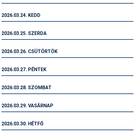
Termékajánló
2026.03.24. KEDD
Történelem
2026.03.25. SZERDA
Túrasí
Utasbiztosítás
2026.03.26. CSÜTÖRTÖK
Utazási tippek
2026.03.27. PÉNTEK
Védőfelszerelés
Wellness
2026.03.28. SZOMBAT
2026.03.29. VASÁRNAP
2026.03.30. HÉTFŐ