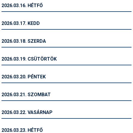
Síruházat
2026.03.16. HÉTFŐ
Síszerviz
2026.03.17. KEDD
Sítechnika
Síugrás
2026.03.18. SZERDA
Snowboard
2026.03.19. CSÜTÖRTÖK
Snowboardfelszerelés
Sportorvos
2026.03.20. PÉNTEK
Szakértők
2026.03.21. SZOMBAT
Szánkó
Szótárak
2026.03.22. VASÁRNAP
Telemark
2026.03.23. HÉTFŐ
Téli sportok