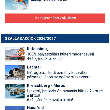
Utasbiztosítás kalkulátor
SZÁLLÁSAKCIÓK 2026/2027
Katschberg
100% pályaszállás kültéri medencével!
4+1 ajándék éj akció!
Lachtal
Előfoglalási kedvezmény közvetlen
pályaszálláson az egész síszezonra!
Kreischberg - Murau
Újszerű, jacuzzis és szaunás hütték 2 km-re
a lifttől!
6+1 ajándék éjszaka akció!
Nassfeld