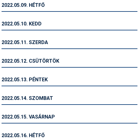
Pályázatok
2022.05.09. HÉTFŐ
Portálinfo
2022.05.10. KEDD
Rajzok
Síbérletárak
2022.05.11. SZERDA
Síbörze
2022.05.12. CSÜTÖRTÖK
Sícipő
Sífelszerelés
2022.05.13. PÉNTEK
Sífutás
2022.05.14. SZOMBAT
Síléc
Símánia
2022.05.15. VASÁRNAP
Síoktatás
2022.05.16. HÉTFŐ