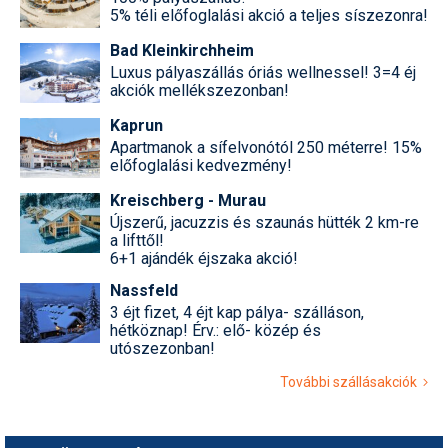
5% téli előfoglalási akció a teljes síszezonra!
Bad Kleinkirchheim
Luxus pályaszállás óriás wellnessel! 3=4 éj
akciók mellékszezonban!
Kaprun
Apartmanok a sífelvonótól 250 méterre! 15%
előfoglalási kedvezmény!
Kreischberg - Murau
Újszerű, jacuzzis és szaunás hütték 2 km-re
a lifttől!
6+1 ajándék éjszaka akció!
Nassfeld
3 éjt fizet, 4 éjt kap pálya- szálláson,
hétköznap! Érv.: elő- közép és
utószezonban!
További szállásakciók