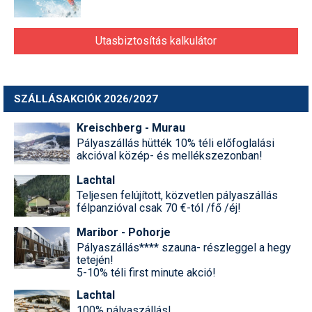
Utasbiztosítás kalkulátor
SZÁLLÁSAKCIÓK 2026/2027
Kreischberg - Murau
Pályaszállás hütték 10% téli előfoglalási
akcióval közép- és mellékszezonban!
Lachtal
Teljesen felújított, közvetlen pályaszállás
félpanzióval csak 70 €-tól /fő /éj!
Maribor - Pohorje
Pályaszállás**** szauna- részleggel a hegy
tetején!
5-10% téli first minute akció!
Lachtal
100% pályaszállás!