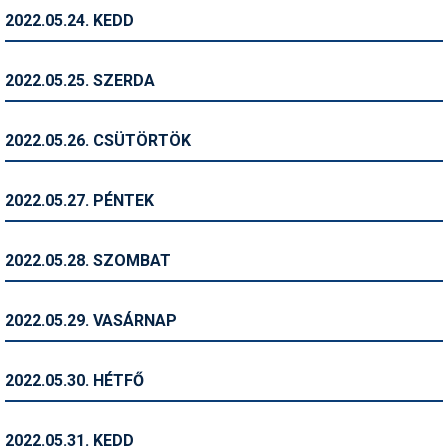
2022.05.24. KEDD
Termékajánló
Történelem
2022.05.25. SZERDA
Túrasí
2022.05.26. CSÜTÖRTÖK
Utasbiztosítás
Utazási tippek
2022.05.27. PÉNTEK
Védőfelszerelés
2022.05.28. SZOMBAT
Wellness
2022.05.29. VASÁRNAP
2022.05.30. HÉTFŐ
2022.05.31. KEDD