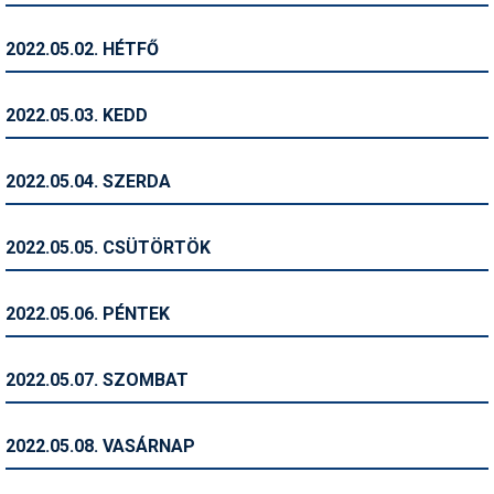
Humor
2022.05.02. HÉTFŐ
Hütte
Ingatlan
2022.05.03. KEDD
Interjúk
2022.05.04. SZERDA
Játékok
Kerékpár
2022.05.05. CSÜTÖRTÖK
Korcsolya
2022.05.06. PÉNTEK
Könyvajánló
Magazinok
2022.05.07. SZOMBAT
Munkavállalás
2022.05.08. VASÁRNAP
Olvasnivaló