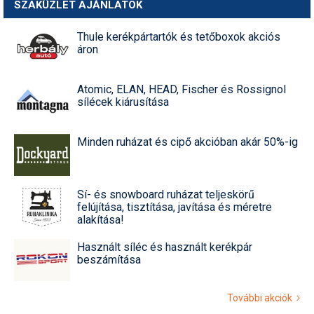
SZAKÜZLET AJÁNLATOK
Thule kerékpártartók és tetőboxok akciós
áron
Atomic, ELAN, HEAD, Fischer és Rossignol
sílécek kiárusítása
Minden ruházat és cipő akcióban akár 50%-ig
Sí- és snowboard ruházat teljeskörű
felújítása, tisztítása, javítása és méretre
alakítása!
Használt síléc és használt kerékpár
beszámítása
További akciók