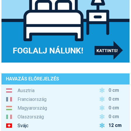
HAVAZÁS ELŐREJELZÉS
0 cm
Ausztria
0 cm
Franciaország
0 cm
Magyarország
0 cm
Olaszország
12 cm
Svájc