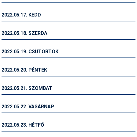
Síruházat
Síszerviz
2022.05.17. KEDD
Sítechnika
2022.05.18. SZERDA
Síugrás
Snowboard
2022.05.19. CSÜTÖRTÖK
Snowboardfelszerelés
2022.05.20. PÉNTEK
Sportorvos
Szakértők
2022.05.21. SZOMBAT
Szánkó
2022.05.22. VASÁRNAP
Szótárak
Telemark
2022.05.23. HÉTFŐ
Téli sportok