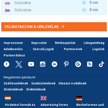
0 cm
Szlovákia
0 cm
Szlovénia
FELIRATKOZOM A HÍRLEVÉLRE
Impresszum
Kapcsolat
Médiaajánlat
Látogatottság
Adatkezelés
Szerzői jogok
Partnereink
Logóink
Partnerdoboz
Megjelenési ajánlatunk:
Szállásadóknak
Szaküzleteknek
Utazási irodáknak
Síiskoláknak
Síoktatóknak
Hirdetési formák és
Advertising forms
Werbeformen und