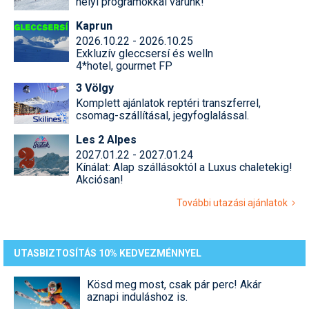
helyi programokkal várunk!
Kaprun
2026.10.22 - 2026.10.25
Exkluzív gleccsersí és welln
4*hotel, gourmet FP
3 Völgy
Komplett ajánlatok reptéri transzferrel,
csomag-szállításal, jegyfoglalással.
Les 2 Alpes
2027.01.22 - 2027.01.24
Kínálat: Alap szállásoktól a Luxus chaletekig!
Akciósan!
További utazási ajánlatok
UTASBIZTOSÍTÁS 10% KEDVEZMÉNNYEL
Kösd meg most, csak pár perc! Akár
aznapi induláshoz is.