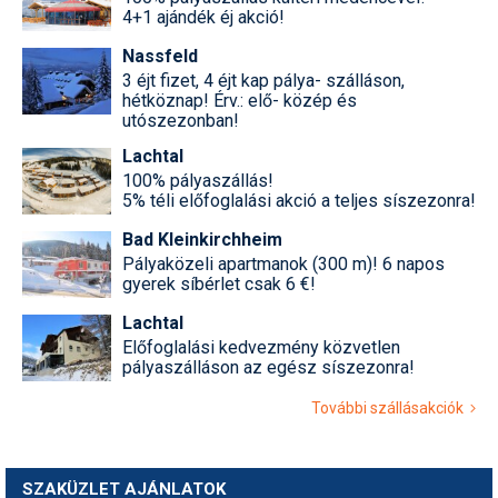
4+1 ajándék éj akció!
Nassfeld
3 éjt fizet, 4 éjt kap pálya- szálláson,
hétköznap! Érv.: elő- közép és
utószezonban!
Lachtal
100% pályaszállás!
5% téli előfoglalási akció a teljes síszezonra!
Bad Kleinkirchheim
Pályaközeli apartmanok (300 m)! 6 napos
gyerek síbérlet csak 6 €!
Lachtal
Előfoglalási kedvezmény közvetlen
pályaszálláson az egész síszezonra!
További szállásakciók
SZAKÜZLET AJÁNLATOK