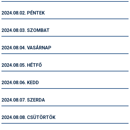
Humor
2024.08.02. PÉNTEK
Hütte
Ingatlan
2024.08.03. SZOMBAT
Interjúk
2024.08.04. VASÁRNAP
Játékok
Kerékpár
2024.08.05. HÉTFŐ
Korcsolya
2024.08.06. KEDD
Könyvajánló
Magazinok
2024.08.07. SZERDA
Munkavállalás
2024.08.08. CSÜTÖRTÖK
Olvasnivaló