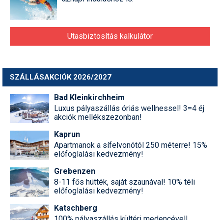
Utasbiztosítás kalkulátor
SZÁLLÁSAKCIÓK 2026/2027
Bad Kleinkirchheim
Luxus pályaszállás óriás wellnessel! 3=4 éj
akciók mellékszezonban!
Kaprun
Apartmanok a sífelvonótól 250 méterre! 15%
előfoglalási kedvezmény!
Grebenzen
8-11 fős hütték, saját szaunával! 10% téli
előfoglalási kedvezmény!
Katschberg
100% pályaszállás kültéri medencével!