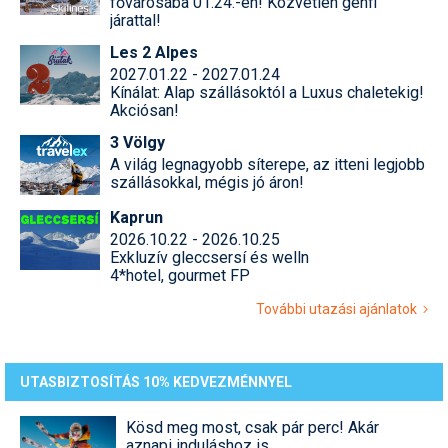
fővárosába 01.24.-én! Közvetlen genfi
járattal!
Les 2 Alpes
2027.01.22 - 2027.01.24
Kínálat: Alap szállásoktól a Luxus chaletekig!
Akciósan!
3 Völgy
A világ legnagyobb síterepe, az itteni legjobb
szállásokkal, mégis jó áron!
Kaprun
2026.10.22 - 2026.10.25
Exkluzív gleccsersí és welln
4*hotel, gourmet FP
További utazási ajánlatok
UTASBIZTOSÍTÁS 10% KEDVEZMÉNNYEL
Kösd meg most, csak pár perc! Akár
aznapi induláshoz is.