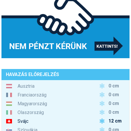
HAVAZÁS ELŐREJELZÉS
0 cm
Ausztria
0 cm
Franciaország
0 cm
Magyarország
0 cm
Olaszország
12 cm
Svájc
0 cm
Szlovákia