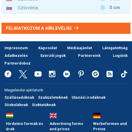
0 cm
Szlovénia
FELIRATKOZOM A HÍRLEVÉLRE
Impresszum
Kapcsolat
Médiaajánlat
Látogatottság
Adatkezelés
Szerzői jogok
Partnereink
Logóink
Partnerdoboz
Megjelenési ajánlatunk:
Szállásadóknak
Szaküzleteknek
Utazási irodáknak
Síiskoláknak
Síoktatóknak
Hirdetési formák és
Advertising forms
Werbeformen und
árak
and prices
Preise