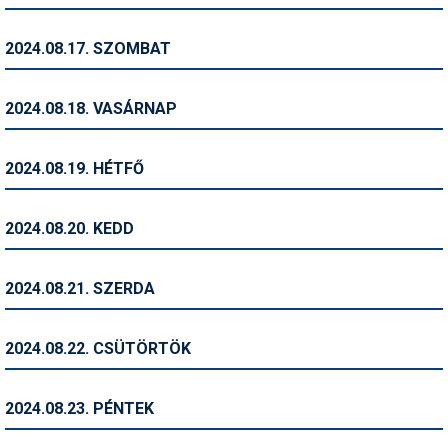
Síruházat
Síszerviz
2024.08.17. SZOMBAT
Sítechnika
2024.08.18. VASÁRNAP
Síugrás
Snowboard
2024.08.19. HÉTFŐ
Snowboardfelszerelés
2024.08.20. KEDD
Sportorvos
Szakértők
2024.08.21. SZERDA
Szánkó
2024.08.22. CSÜTÖRTÖK
Szótárak
Telemark
2024.08.23. PÉNTEK
Téli sportok