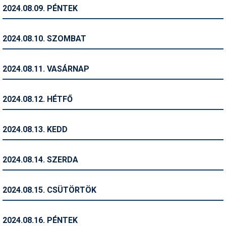
Pályázatok
2024.08.09. PÉNTEK
Portálinfo
2024.08.10. SZOMBAT
Rajzok
Síbérletárak
2024.08.11. VASÁRNAP
Síbörze
2024.08.12. HÉTFŐ
Sícipő
Sífelszerelés
2024.08.13. KEDD
Sífutás
2024.08.14. SZERDA
Síléc
Símánia
2024.08.15. CSÜTÖRTÖK
Síoktatás
2024.08.16. PÉNTEK