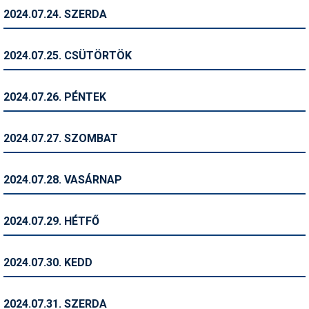
2024.07.24. SZERDA
Termékajánló
Történelem
2024.07.25. CSÜTÖRTÖK
Túrasí
2024.07.26. PÉNTEK
Utasbiztosítás
Utazási tippek
2024.07.27. SZOMBAT
Védőfelszerelés
2024.07.28. VASÁRNAP
Wellness
2024.07.29. HÉTFŐ
2024.07.30. KEDD
2024.07.31. SZERDA