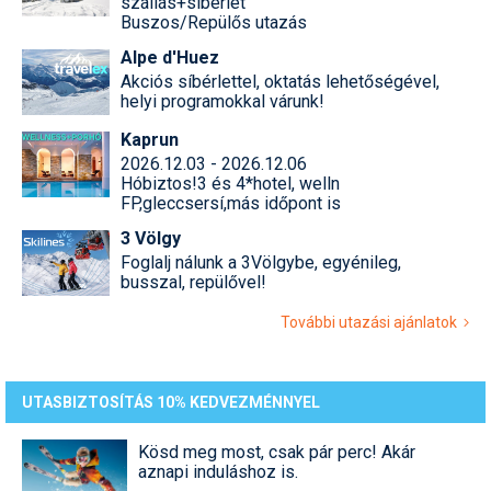
szállás+síbérlet
Buszos/Repülős utazás
Alpe d'Huez
Akciós síbérlettel, oktatás lehetőségével,
helyi programokkal várunk!
Kaprun
2026.12.03 - 2026.12.06
Hóbiztos!3 és 4*hotel, welln
FP,gleccsersí,más időpont is
3 Völgy
Foglalj nálunk a 3Völgybe, egyénileg,
busszal, repülővel!
További utazási ajánlatok
UTASBIZTOSÍTÁS 10% KEDVEZMÉNNYEL
Kösd meg most, csak pár perc! Akár
aznapi induláshoz is.