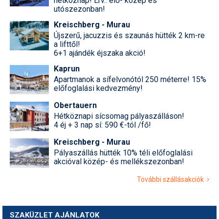
hétköznap! Érv.: elő- közép és
utószezonban!
Kreischberg - Murau
Újszerű, jacuzzis és szaunás hütték 2 km-re
a lifttől!
6+1 ajándék éjszaka akció!
Kaprun
Apartmanok a sífelvonótól 250 méterre! 15%
előfoglalási kedvezmény!
Obertauern
Hétköznapi sícsomag pályaszálláson!
4 éj + 3 nap sí: 590 €-tól /fő!
Kreischberg - Murau
Pályaszállás hütték 10% téli előfoglalási
akcióval közép- és mellékszezonban!
További szállásakciók
SZAKÜZLET AJÁNLATOK