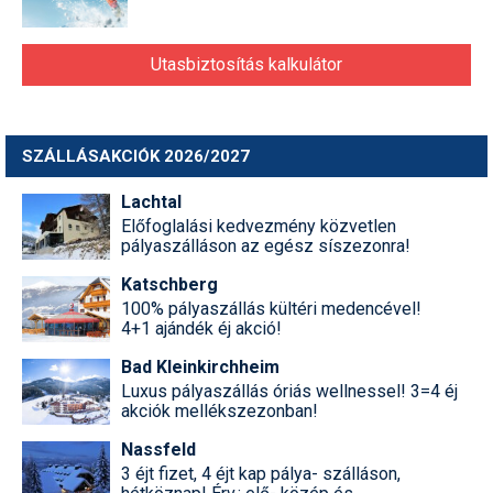
Utasbiztosítás kalkulátor
SZÁLLÁSAKCIÓK 2026/2027
Lachtal
Előfoglalási kedvezmény közvetlen
pályaszálláson az egész síszezonra!
Katschberg
100% pályaszállás kültéri medencével!
4+1 ajándék éj akció!
Bad Kleinkirchheim
Luxus pályaszállás óriás wellnessel! 3=4 éj
akciók mellékszezonban!
Nassfeld
3 éjt fizet, 4 éjt kap pálya- szálláson,