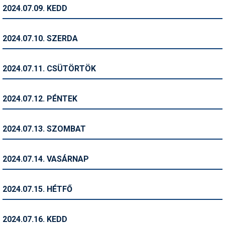
Pályázatok
2024.07.09. KEDD
Portálinfo
2024.07.10. SZERDA
Rajzok
Síbérletárak
2024.07.11. CSÜTÖRTÖK
Síbörze
2024.07.12. PÉNTEK
Sícipő
Sífelszerelés
2024.07.13. SZOMBAT
Sífutás
2024.07.14. VASÁRNAP
Síléc
Símánia
2024.07.15. HÉTFŐ
Síoktatás
2024.07.16. KEDD