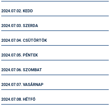
Humor
2024.07.02. KEDD
Hütte
Ingatlan
2024.07.03. SZERDA
Interjúk
2024.07.04. CSÜTÖRTÖK
Játékok
Kerékpár
2024.07.05. PÉNTEK
Korcsolya
2024.07.06. SZOMBAT
Könyvajánló
Magazinok
2024.07.07. VASÁRNAP
Munkavállalás
2024.07.08. HÉTFŐ
Olvasnivaló