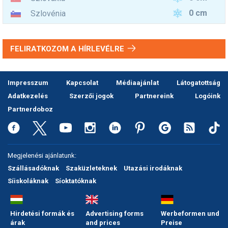
0 cm
Szlovénia
FELIRATKOZOM A HÍRLEVÉLRE
Impresszum
Kapcsolat
Médiaajánlat
Látogatottság
Adatkezelés
Szerzői jogok
Partnereink
Logóink
Partnerdoboz
Megjelenési ajánlatunk:
Szállásadóknak
Szaküzleteknek
Utazási irodáknak
Síiskoláknak
Síoktatóknak
Hirdetési formák és
Advertising forms
Werbeformen und
árak
and prices
Preise