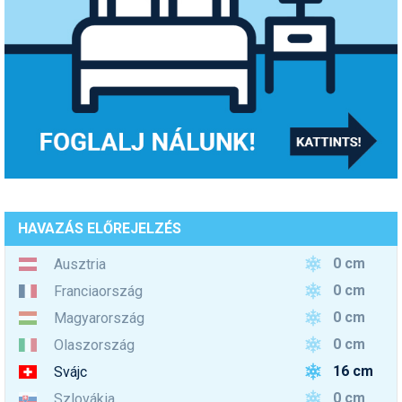
HAVAZÁS ELŐREJELZÉS
0 cm
Ausztria
0 cm
Franciaország
0 cm
Magyarország
0 cm
Olaszország
16 cm
Svájc
0 cm
Szlovákia