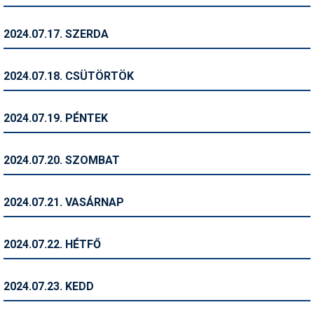
Síruházat
Síszerviz
2024.07.17. SZERDA
Sítechnika
2024.07.18. CSÜTÖRTÖK
Síugrás
Snowboard
2024.07.19. PÉNTEK
Snowboardfelszerelés
2024.07.20. SZOMBAT
Sportorvos
Szakértők
2024.07.21. VASÁRNAP
Szánkó
2024.07.22. HÉTFŐ
Szótárak
Telemark
2024.07.23. KEDD
Téli sportok