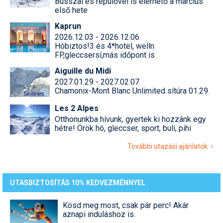
Busszal és repülővel is elérhető a március
első hete
Kaprun
2026.12.03 - 2026.12.06
Hóbiztos!3 és 4*hotel, welln
FP,gleccsersí,más időpont is
Aiguille du Midi
2027.01.29 - 2027.02.07
Chamonix-Mont Blanc Unlimited sítúra 01.29.
Les 2 Alpes
Otthonunkba hívunk, gyertek ki hozzánk egy
hétre! Örök hó, gleccser, sport, buli, pihi
További utazási ajánlatok
UTASBIZTOSÍTÁS 10% KEDVEZMÉNNYEL
Kösd meg most, csak pár perc! Akár
aznapi induláshoz is.