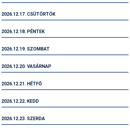
Síruházat
Síszerviz
2026.12.17. CSÜTÖRTÖK
Sítechnika
2026.12.18. PÉNTEK
Síugrás
Snowboard
2026.12.19. SZOMBAT
Snowboardfelszerelés
2026.12.20. VASÁRNAP
Sportorvos
Szakértők
2026.12.21. HÉTFŐ
Szánkó
2026.12.22. KEDD
Szótárak
Telemark
2026.12.23. SZERDA
Téli sportok