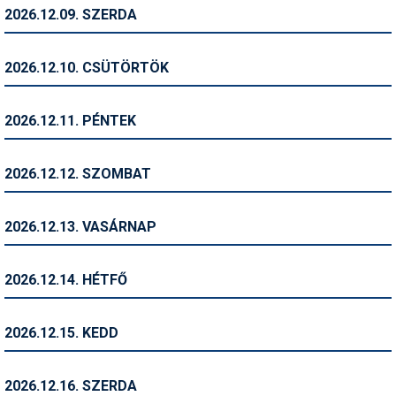
Pályázatok
2026.12.09. SZERDA
Portálinfo
2026.12.10. CSÜTÖRTÖK
Rajzok
Síbérletárak
2026.12.11. PÉNTEK
Síbörze
2026.12.12. SZOMBAT
Sícipő
Sífelszerelés
2026.12.13. VASÁRNAP
Sífutás
2026.12.14. HÉTFŐ
Síléc
Símánia
2026.12.15. KEDD
Síoktatás
2026.12.16. SZERDA