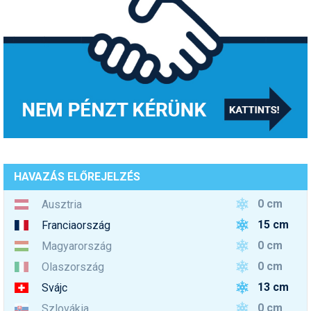
HAVAZÁS ELŐREJELZÉS
0 cm
Ausztria
15 cm
Franciaország
0 cm
Magyarország
0 cm
Olaszország
13 cm
Svájc
0 cm
Szlovákia