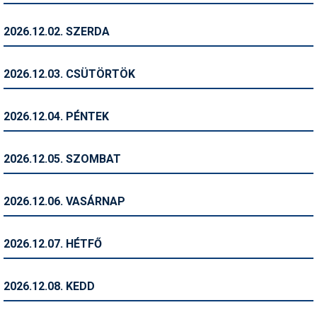
Humor
2026.12.02. SZERDA
Hütte
Ingatlan
2026.12.03. CSÜTÖRTÖK
Interjúk
2026.12.04. PÉNTEK
Játékok
Kerékpár
2026.12.05. SZOMBAT
Korcsolya
2026.12.06. VASÁRNAP
Könyvajánló
Magazinok
2026.12.07. HÉTFŐ
Munkavállalás
2026.12.08. KEDD
Olvasnivaló