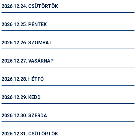
2026.12.24. CSÜTÖRTÖK
Termékajánló
Történelem
2026.12.25. PÉNTEK
Túrasí
2026.12.26. SZOMBAT
Utasbiztosítás
Utazási tippek
2026.12.27. VASÁRNAP
Védőfelszerelés
2026.12.28. HÉTFŐ
Wellness
2026.12.29. KEDD
2026.12.30. SZERDA
2026.12.31. CSÜTÖRTÖK