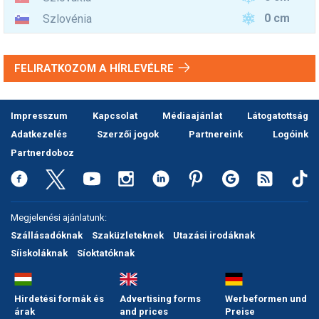
0 cm
Szlovénia
FELIRATKOZOM A HÍRLEVÉLRE
Impresszum
Kapcsolat
Médiaajánlat
Látogatottság
Adatkezelés
Szerzői jogok
Partnereink
Logóink
Partnerdoboz
Megjelenési ajánlatunk:
Szállásadóknak
Szaküzleteknek
Utazási irodáknak
Síiskoláknak
Síoktatóknak
Hirdetési formák és
Advertising forms
Werbeformen und
árak
and prices
Preise