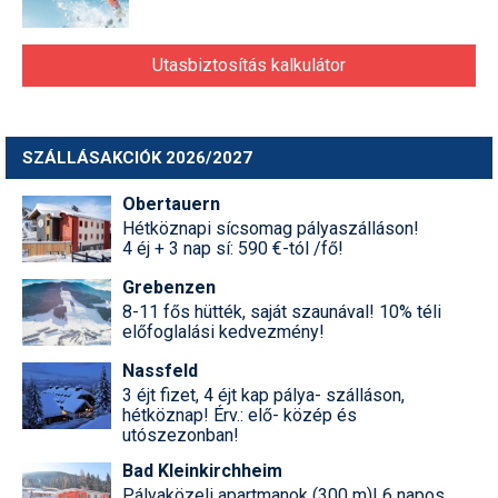
Utasbiztosítás kalkulátor
SZÁLLÁSAKCIÓK 2026/2027
Obertauern
Hétköznapi sícsomag pályaszálláson!
4 éj + 3 nap sí: 590 €-tól /fő!
Grebenzen
8-11 fős hütték, saját szaunával! 10% téli
előfoglalási kedvezmény!
Nassfeld
3 éjt fizet, 4 éjt kap pálya- szálláson,
hétköznap! Érv.: elő- közép és
utószezonban!
Bad Kleinkirchheim
Pályaközeli apartmanok (300 m)! 6 napos