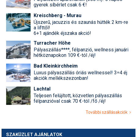
gyerek síbérlet csak 6 €!
Kreischberg - Murau
Újszerű, jacuzzis és szaunás hütték 2 km-re
a lifttől!
6+1 ajándék éjszaka akció!
Turracher Höhe
Pályaszállás****, félpanzió, wellness januári
hétköznapokon 109 €-tól /éj!
Bad Kleinkirchheim
Luxus pályaszállás óriás wellnessel! 3=4 éj
akciók mellékszezonban!
Lachtal
Teljesen felújított, közvetlen pályaszállás
félpanzióval csak 70 €-tól /fő /éj!
További szállásakciók
SZAKÜZLET AJÁNLATOK