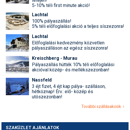
tetején!
5-10% téli first minute akció!
Lachtal
100% pályaszállás!
5% téli előfoglalási akció a teljes síszezonra!
Lachtal
Előfoglalási kedvezmény közvetlen
pályaszálláson az egész síszezonra!
Kreischberg - Murau
Pályaszállás hütték 10% téli előfoglalási
akcióval közép- és mellékszezonban!
Nassfeld
3 éjt fizet, 4 éjt kap pálya- szálláson,
hétköznap! Érv.: elő- közép és
utószezonban!
További szállásakciók
SZAKÜZLET AJÁNLATOK