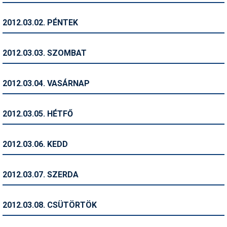
Humor
2012.03.02. PÉNTEK
Hütte
Ingatlan
2012.03.03. SZOMBAT
Interjúk
2012.03.04. VASÁRNAP
Játékok
Kerékpár
2012.03.05. HÉTFŐ
Korcsolya
2012.03.06. KEDD
Könyvajánló
Magazinok
2012.03.07. SZERDA
Munkavállalás
2012.03.08. CSÜTÖRTÖK
Olvasnivaló