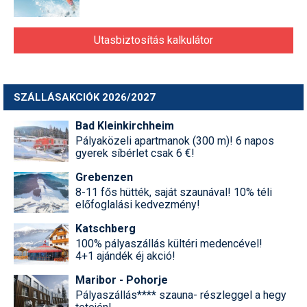
Utasbiztosítás kalkulátor
SZÁLLÁSAKCIÓK 2026/2027
Bad Kleinkirchheim
Pályaközeli apartmanok (300 m)! 6 napos
gyerek síbérlet csak 6 €!
Grebenzen
8-11 fős hütték, saját szaunával! 10% téli
előfoglalási kedvezmény!
Katschberg
100% pályaszállás kültéri medencével!
4+1 ajándék éj akció!
Maribor - Pohorje
Pályaszállás**** szauna- részleggel a hegy