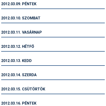
Pályázatok
2012.03.09. PÉNTEK
Portálinfo
2012.03.10. SZOMBAT
Rajzok
Síbérletárak
2012.03.11. VASÁRNAP
Síbörze
2012.03.12. HÉTFŐ
Sícipő
Sífelszerelés
2012.03.13. KEDD
Sífutás
2012.03.14. SZERDA
Síléc
Símánia
2012.03.15. CSÜTÖRTÖK
Síoktatás
2012.03.16. PÉNTEK