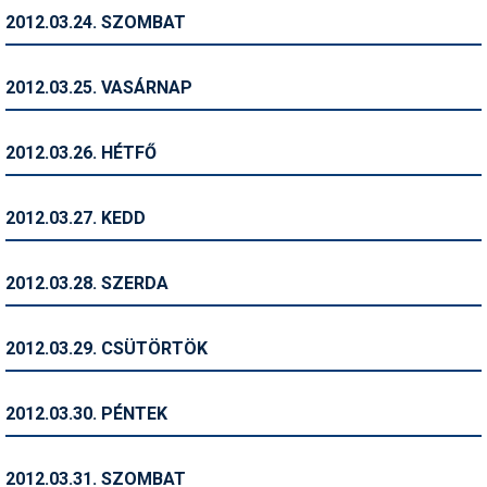
2012.03.24. SZOMBAT
Termékajánló
Történelem
2012.03.25. VASÁRNAP
Túrasí
2012.03.26. HÉTFŐ
Utasbiztosítás
Utazási tippek
2012.03.27. KEDD
Védőfelszerelés
2012.03.28. SZERDA
Wellness
2012.03.29. CSÜTÖRTÖK
2012.03.30. PÉNTEK
2012.03.31. SZOMBAT