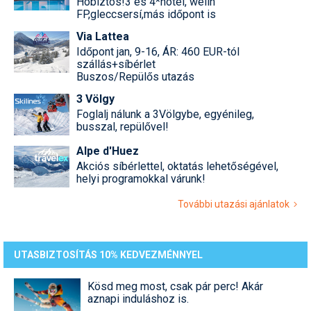
Hóbiztos!3 és 4*hotel, welln
FP,gleccsersí,más időpont is
Via Lattea
Időpont jan, 9-16, ÁR: 460 EUR-tól
szállás+síbérlet
Buszos/Repülős utazás
3 Völgy
Foglalj nálunk a 3Völgybe, egyénileg,
busszal, repülővel!
Alpe d'Huez
Akciós síbérlettel, oktatás lehetőségével,
helyi programokkal várunk!
További utazási ajánlatok
UTASBIZTOSÍTÁS 10% KEDVEZMÉNNYEL
Kösd meg most, csak pár perc! Akár
aznapi induláshoz is.