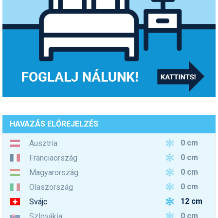
HAVAZÁS ELŐREJELZÉS
0 cm
Ausztria
0 cm
Franciaország
0 cm
Magyarország
0 cm
Olaszország
12 cm
Svájc
0 cm
Szlovákia