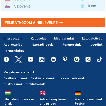
0 cm
Szlovénia
FELIRATKOZOM A HÍRLEVÉLRE
Impresszum
Kapcsolat
Médiaajánlat
Látogatottság
Adatkezelés
Szerzői jogok
Partnereink
Logóink
Partnerdoboz
Megjelenési ajánlatunk:
Szállásadóknak
Szaküzleteknek
Utazási irodáknak
Síiskoláknak
Síoktatóknak
Hirdetési formák és
Advertising forms
Werbeformen und
árak
and prices
Preise