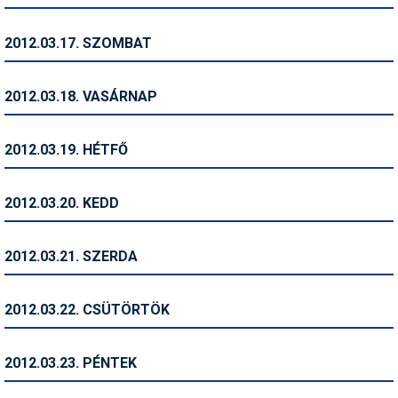
Síruházat
Síszerviz
2012.03.17. SZOMBAT
Sítechnika
2012.03.18. VASÁRNAP
Síugrás
Snowboard
2012.03.19. HÉTFŐ
Snowboardfelszerelés
2012.03.20. KEDD
Sportorvos
Szakértők
2012.03.21. SZERDA
Szánkó
2012.03.22. CSÜTÖRTÖK
Szótárak
Telemark
2012.03.23. PÉNTEK
Téli sportok