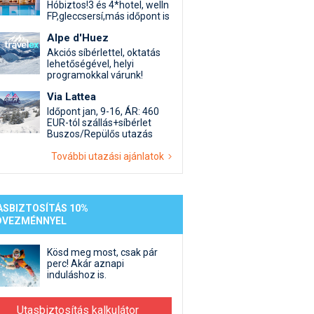
st kiegészítő sportok: bringa, szörf, stb.
Akciók
Új termékek
Hóbiztos!3 és 4*hotel, welln
FP,gleccsersí,más időpont is
en egyéb síeléshez kapcsolódó téma
Termékkereső
Alpe d'Huez
nlappal kapcsolatos kérdések és válaszok
Akciós síbérlettel, oktatás
tlen beszélgetések
lehetőségével, helyi
programokkal várunk!
Via Lattea
Időpont jan, 9-16, ÁR: 460
EUR-tól szállás+síbérlet
Buszos/Repülős utazás
További utazási ajánlatok
ASBIZTOSÍTÁS 10%
DVEZMÉNNYEL
Kösd meg most, csak pár
perc! Akár aznapi
induláshoz is.
Utasbiztosítás kalkulátor