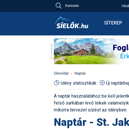
Keresés
Híre
Ch
Bú
SÍTEREP
Pr
Síterepkere
Új
Élménybesz
Ny
Síbérletárak
A
Terepcsopo
Hó
Toplista
Kr
Időjárás előr
Címoldal
Naptár
Kr
Havazás előr
Idény statisztikák
Új naptárb
M
Webkamerá
A naptár használatához be kell jelentk
Fotók
felső sarkában levő linkek valamelyiké
Pályaszállá
mikorra tervezel sízést az idényben.
Naptár - St. Ja