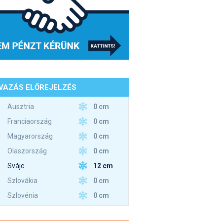
VAZÁS ELŐREJELZÉS
0 cm
Ausztria
0 cm
Franciaország
0 cm
Magyarország
0 cm
Olaszország
12 cm
Svájc
0 cm
Szlovákia
0 cm
Szlovénia