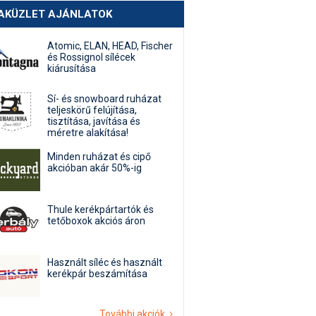
AKÜZLET AJÁNLATOK
Atomic, ELAN, HEAD, Fischer
és Rossignol sílécek
kiárusítása
Sí- és snowboard ruházat
teljeskörű felújítása,
tisztítása, javítása és
méretre alakítása!
Minden ruházat és cipő
akcióban akár 50%-ig
Thule kerékpártartók és
tetőboxok akciós áron
Használt síléc és használt
kerékpár beszámítása
További akciók