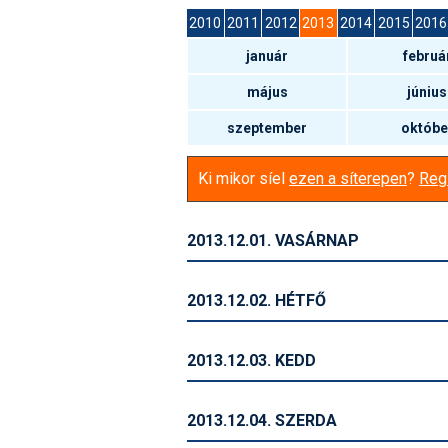
2010
2011
2012
2013
2014
2015
2016
január
februá
május
június
szeptember
októbe
Ki mikor síel
ezen a síterepen
?
Regi
2013.12.01. VASÁRNAP
2013.12.02. HÉTFŐ
2013.12.03. KEDD
2013.12.04. SZERDA