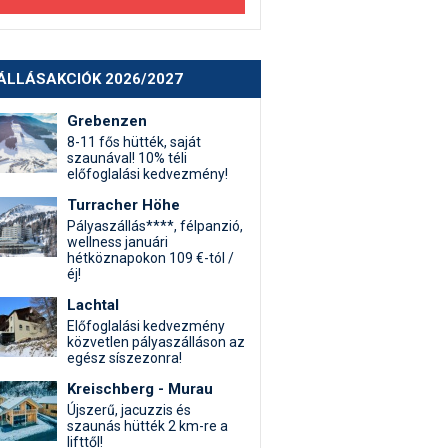
ÁLLÁSAKCIÓK 2026/2027
Grebenzen
8-11 fős hütték, saját
szaunával! 10% téli
előfoglalási kedvezmény!
Turracher Höhe
Pályaszállás****, félpanzió,
wellness januári
hétköznapokon 109 €-tól /
éj!
Lachtal
Előfoglalási kedvezmény
közvetlen pályaszálláson az
egész síszezonra!
Kreischberg - Murau
Újszerű, jacuzzis és
szaunás hütték 2 km-re a
lifttől!