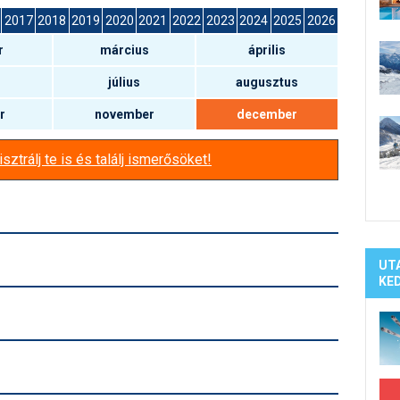
Síelé
2017
2018
2019
2020
2021
2022
2023
2024
2025
2026
Mind
r
március
április
A ho
Köte
július
augusztus
r
november
december
sztrálj te is és találj ismerősöket!
UT
KE