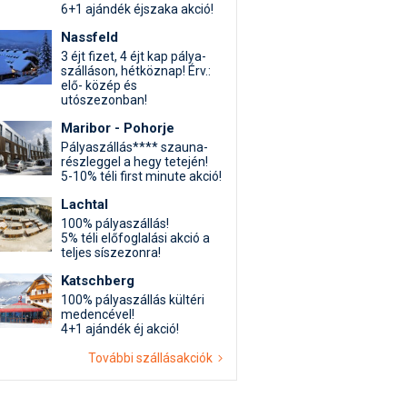
6+1 ajándék éjszaka akció!
Nassfeld
3 éjt fizet, 4 éjt kap pálya-
szálláson, hétköznap! Érv.:
elő- közép és
utószezonban!
Maribor - Pohorje
Pályaszállás**** szauna-
részleggel a hegy tetején!
5-10% téli first minute akció!
Lachtal
100% pályaszállás!
5% téli előfoglalási akció a
teljes síszezonra!
Katschberg
100% pályaszállás kültéri
medencével!
4+1 ajándék éj akció!
További szállásakciók