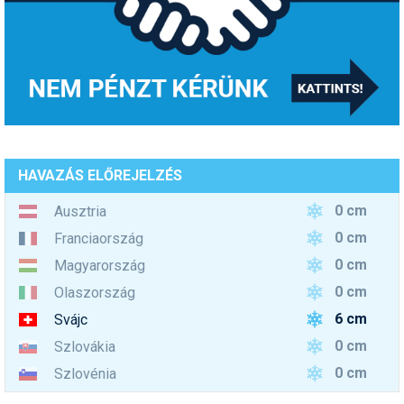
HAVAZÁS ELŐREJELZÉS
0 cm
Ausztria
0 cm
Franciaország
0 cm
Magyarország
0 cm
Olaszország
6 cm
Svájc
0 cm
Szlovákia
0 cm
Szlovénia