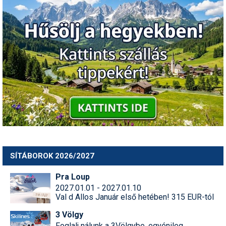
SÍTÁBOROK 2026/2027
Pra Loup
2027.01.01 - 2027.01.10
Val d Allos Január első hetében! 315 EUR-tól
3 Völgy
Foglalj nálunk a 3Völgybe, egyénileg,