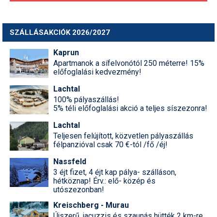
SZÁLLÁSAKCIÓK 2026/2027
Kaprun
Apartmanok a sífelvonótól 250 méterre! 15%
előfoglalási kedvezmény!
Lachtal
100% pályaszállás!
5% téli előfoglalási akció a teljes síszezonra!
Lachtal
Teljesen felújított, közvetlen pályaszállás
félpanzióval csak 70 €-tól /fő /éj!
Nassfeld
3 éjt fizet, 4 éjt kap pálya- szálláson,
hétköznap! Érv.: elő- közép és
utószezonban!
Kreischberg - Murau
Újszerű, jacuzzis és szaunás hütték 2 km-re