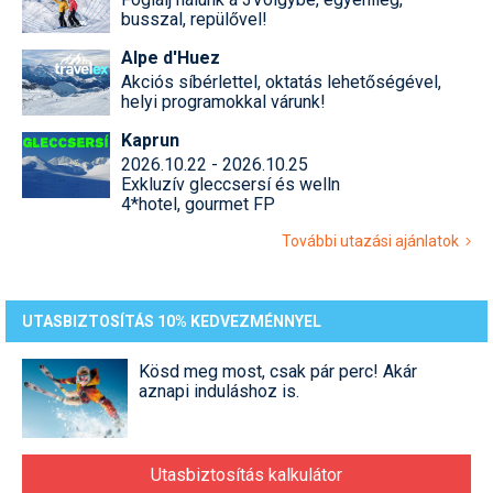
busszal, repülővel!
Alpe d'Huez
Akciós síbérlettel, oktatás lehetőségével,
helyi programokkal várunk!
Kaprun
2026.10.22 - 2026.10.25
Exkluzív gleccsersí és welln
4*hotel, gourmet FP
További utazási ajánlatok
UTASBIZTOSÍTÁS 10% KEDVEZMÉNNYEL
Kösd meg most, csak pár perc! Akár
aznapi induláshoz is.
Utasbiztosítás kalkulátor