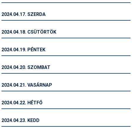
Síruházat
Síszerviz
2024.04.17. SZERDA
Sítechnika
2024.04.18. CSÜTÖRTÖK
Síugrás
Snowboard
2024.04.19. PÉNTEK
Snowboardfelszerelés
2024.04.20. SZOMBAT
Sportorvos
Szakértők
2024.04.21. VASÁRNAP
Szánkó
2024.04.22. HÉTFŐ
Szótárak
Telemark
2024.04.23. KEDD
Téli sportok