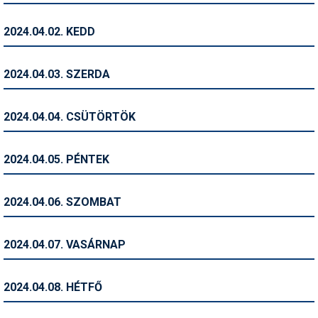
Humor
2024.04.02. KEDD
Hütte
Ingatlan
2024.04.03. SZERDA
Interjúk
2024.04.04. CSÜTÖRTÖK
Játékok
Kerékpár
2024.04.05. PÉNTEK
Korcsolya
2024.04.06. SZOMBAT
Könyvajánló
Magazinok
2024.04.07. VASÁRNAP
Munkavállalás
2024.04.08. HÉTFŐ
Olvasnivaló