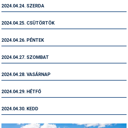
2024.04.24. SZERDA
Termékajánló
Történelem
2024.04.25. CSÜTÖRTÖK
Túrasí
2024.04.26. PÉNTEK
Utasbiztosítás
Utazási tippek
2024.04.27. SZOMBAT
Védőfelszerelés
2024.04.28. VASÁRNAP
Wellness
2024.04.29. HÉTFŐ
2024.04.30. KEDD