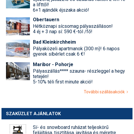
a lifttől!
6+1 ajándék éjszaka akció!
Obertauern
Hétköznapi sícsomag pályaszálláson!
4 éj + 3 nap sí: 590 €-tól /fő!
Bad Kleinkirchheim
Pályaközeli apartmanok (300 m)! 6 napos
gyerek síbérlet csak 6 €!
Maribor - Pohorje
Pályaszállás**** szauna- részleggel a hegy
tetején!
5-10% téli first minute akció!
További szállásakciók
SZAKÜZLET AJÁNLATOK
Sí- és snowboard ruházat teljeskörű
felújítása, tisztítása, javítása és méretre