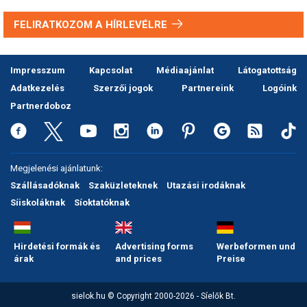
FELIRATKOZOM A HÍRLEVÉLRE
Impresszum
Kapcsolat
Médiaajánlat
Látogatottság
Adatkezelés
Szerzői jogok
Partnereink
Logóink
Partnerdoboz
Megjelenési ajánlatunk:
Szállásadóknak
Szaküzleteknek
Utazási irodáknak
Síiskoláknak
Síoktatóknak
Hirdetési formák és
Advertising forms
Werbeformen und
árak
and prices
Preise
sielok.hu © Copyright 2000-2026 - Síelők Bt.