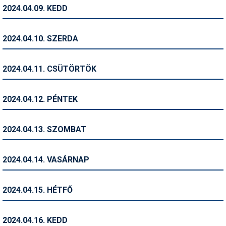
Pályázatok
2024.04.09. KEDD
Portálinfo
2024.04.10. SZERDA
Rajzok
Síbérletárak
2024.04.11. CSÜTÖRTÖK
Síbörze
2024.04.12. PÉNTEK
Sícipő
Sífelszerelés
2024.04.13. SZOMBAT
Sífutás
2024.04.14. VASÁRNAP
Síléc
Símánia
2024.04.15. HÉTFŐ
Síoktatás
2024.04.16. KEDD