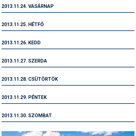
2013.11.24. VASÁRNAP
Termékajánló
Történelem
2013.11.25. HÉTFŐ
Túrasí
2013.11.26. KEDD
Utasbiztosítás
Utazási tippek
2013.11.27. SZERDA
Védőfelszerelés
2013.11.28. CSÜTÖRTÖK
Wellness
2013.11.29. PÉNTEK
2013.11.30. SZOMBAT