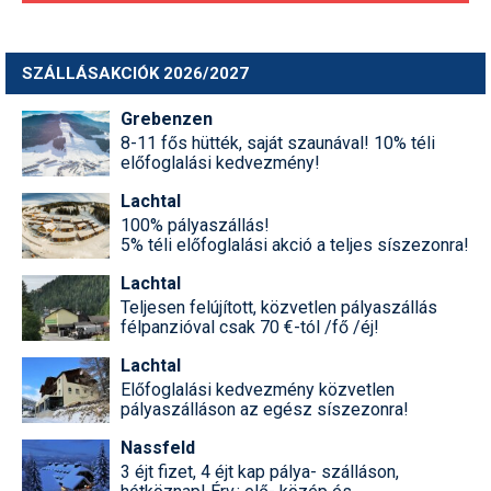
SZÁLLÁSAKCIÓK 2026/2027
Grebenzen
8-11 fős hütték, saját szaunával! 10% téli
előfoglalási kedvezmény!
Lachtal
100% pályaszállás!
5% téli előfoglalási akció a teljes síszezonra!
Lachtal
Teljesen felújított, közvetlen pályaszállás
félpanzióval csak 70 €-tól /fő /éj!
Lachtal
Előfoglalási kedvezmény közvetlen
pályaszálláson az egész síszezonra!
Nassfeld
3 éjt fizet, 4 éjt kap pálya- szálláson,