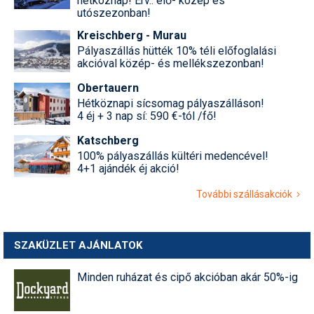
hétköznap! Érv.: elő- közép és
utószezonban!
Kreischberg - Murau
Pályaszállás hütték 10% téli előfoglalási
akcióval közép- és mellékszezonban!
Obertauern
Hétköznapi sícsomag pályaszálláson!
4 éj + 3 nap sí: 590 €-tól /fő!
Katschberg
100% pályaszállás kültéri medencével!
4+1 ajándék éj akció!
További szállásakciók
SZAKÜZLET AJÁNLATOK
Minden ruházat és cipő akcióban akár 50%-ig