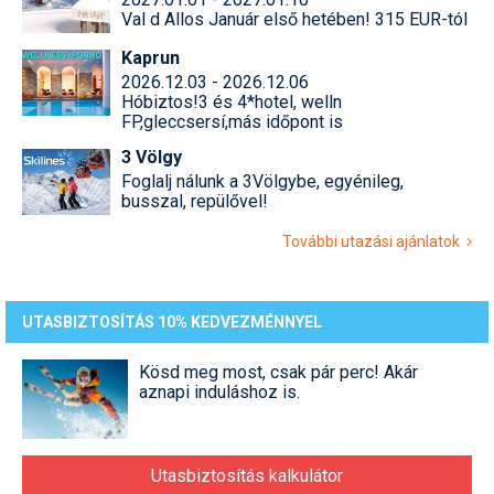
Val d Allos Január első hetében! 315 EUR-tól
Kaprun
2026.12.03 - 2026.12.06
Hóbiztos!3 és 4*hotel, welln
FP,gleccsersí,más időpont is
3 Völgy
Foglalj nálunk a 3Völgybe, egyénileg,
busszal, repülővel!
További utazási ajánlatok
UTASBIZTOSÍTÁS 10% KEDVEZMÉNNYEL
Kösd meg most, csak pár perc! Akár
aznapi induláshoz is.
Utasbiztosítás kalkulátor