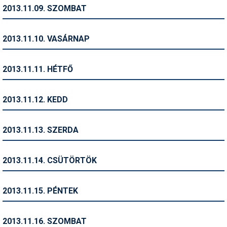
Pályázatok
2013.11.09. SZOMBAT
Portálinfo
2013.11.10. VASÁRNAP
Rajzok
Síbérletárak
2013.11.11. HÉTFŐ
Síbörze
2013.11.12. KEDD
Sícipő
Sífelszerelés
2013.11.13. SZERDA
Sífutás
2013.11.14. CSÜTÖRTÖK
Síléc
Símánia
2013.11.15. PÉNTEK
Síoktatás
2013.11.16. SZOMBAT