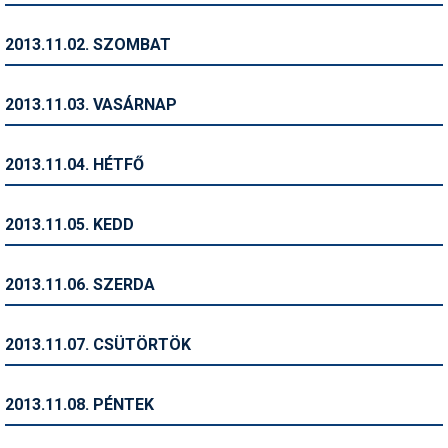
Humor
2013.11.02. SZOMBAT
Hütte
Ingatlan
2013.11.03. VASÁRNAP
Interjúk
2013.11.04. HÉTFŐ
Játékok
Kerékpár
2013.11.05. KEDD
Korcsolya
2013.11.06. SZERDA
Könyvajánló
Magazinok
2013.11.07. CSÜTÖRTÖK
Munkavállalás
2013.11.08. PÉNTEK
Olvasnivaló