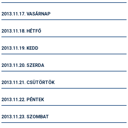
Síruházat
Síszerviz
2013.11.17. VASÁRNAP
Sítechnika
2013.11.18. HÉTFŐ
Síugrás
Snowboard
2013.11.19. KEDD
Snowboardfelszerelés
2013.11.20. SZERDA
Sportorvos
Szakértők
2013.11.21. CSÜTÖRTÖK
Szánkó
2013.11.22. PÉNTEK
Szótárak
Telemark
2013.11.23. SZOMBAT
Téli sportok