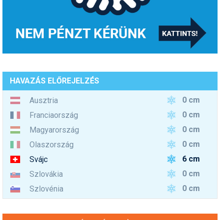
HAVAZÁS ELŐREJELZÉS
0 cm
Ausztria
0 cm
Franciaország
0 cm
Magyarország
0 cm
Olaszország
6 cm
Svájc
0 cm
Szlovákia
0 cm
Szlovénia