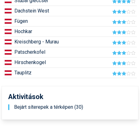
Stubai gleccser
Pályázatok
Dachstein West
Portálinfo
Fügen
Rajzok
Hochkar
Síbérletárak
Kreischberg - Murau
Patscherkofel
Síbörze
Hirschenkogel
Sícipő
Tauplitz
Sífelszerelés
Sífutás
Aktivitások
Síléc
Bejárt síterepek a térképen (30)
Símánia
Síoktatás