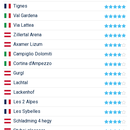
Tignes
Humor
Val Gardena
Hütte
Via Lattea
Ingatlan
Zillertal Arena
Interjúk
Axamer Lizum
Játékok
Campiglio Dolomiti
Cortina d'Ampezzo
Kerékpár
Gurgl
Korcsolya
Lachtal
Könyvajánló
Lackenhof
Magazinok
Les 2 Alpes
Munkavállalás
Les Sybelles
Schladming 4 hegy
Olvasnivaló