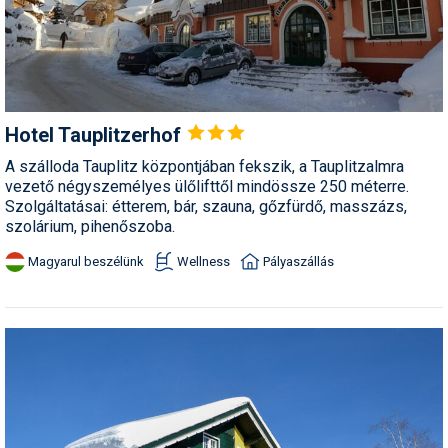
Termékajánló
Történelem
Túrasí
Hotel
Tauplitzerhof
Utasbiztosítás
A szálloda Tauplitz központjában fekszik, a Tauplitzalmra
vezető négyszemélyes ülőlifttől mindössze 250 méterre.
Utazási tippek
Szolgáltatásai: étterem, bár, szauna, gőzfürdő, masszázs,
szolárium, pihenőszoba.
Védőfelszerelés
Magyarul beszélünk
Wellness
Pályaszállás
Wellness