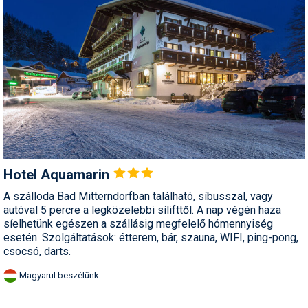
Hotel
Aquamarin
A szálloda Bad Mitterndorfban található, síbusszal, vagy
autóval 5 percre a legközelebbi sílifttől. A nap végén haza
síelhetünk egészen a szállásig megfelelő hómennyiség
esetén. Szolgáltatások: étterem, bár, szauna, WIFI, ping-pong,
csocsó, darts.
Magyarul beszélünk