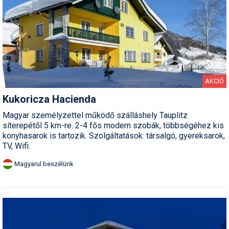
AKCIÓ
Kukoricza Hacienda
Magyar személyzettel működő szálláshely Tauplitz
síterepétől 5 km-re. 2-4 fős modern szobák, többségéhez kis
konyhasarok is tartozik. Szolgáltatások: társalgó, gyereksarok,
TV, Wifi.
Magyarul beszélünk