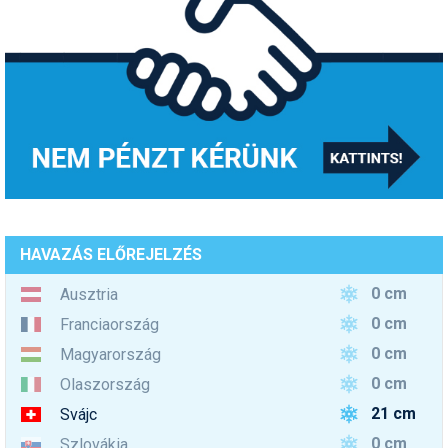
HAVAZÁS ELŐREJELZÉS
0 cm
Ausztria
0 cm
Franciaország
0 cm
Magyarország
0 cm
Olaszország
21 cm
Svájc
0 cm
Szlovákia