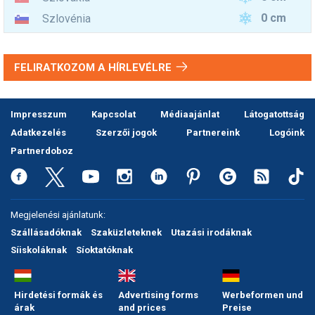
0 cm
Szlovénia
FELIRATKOZOM A HÍRLEVÉLRE
Impresszum
Kapcsolat
Médiaajánlat
Látogatottság
Adatkezelés
Szerzői jogok
Partnereink
Logóink
Partnerdoboz
Megjelenési ajánlatunk:
Szállásadóknak
Szaküzleteknek
Utazási irodáknak
Síiskoláknak
Síoktatóknak
Hirdetési formák és
Advertising forms
Werbeformen und
árak
and prices
Preise