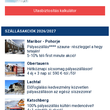
Utasbiztosítás kalkulátor
SZÁLLÁSAKCIÓK 2026/2027
Maribor - Pohorje
Pályaszállás**** szauna- részleggel a hegy
tetején!
5-10% téli first minute akció!
Obertauern
Hétköznapi sícsomag pályaszálláson!
4 éj + 3 nap sí: 590 €-tól /fő!
Lachtal
Előfoglalási kedvezmény közvetlen
pályaszálláson az egész síszezonra!
Katschberg
100% pályaszállás kültéri medencével!