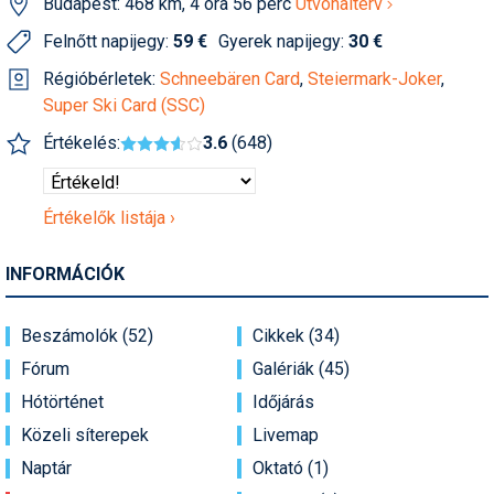
Budapest: 468 km, 4 óra 56 perc
Útvonalterv
Humor
Felnőtt napijegy:
59 €
Gyerek napijegy:
30 €
Hütte
Régióbérletek:
Schneebären Card
,
Steiermark-Joker
,
Super Ski Card (SSC)
Ingatlan
Értékelés:
3.6
(648)
Interjúk
Játékok
Értékelők listája ›
Kerékpár
INFORMÁCIÓK
Korcsolya
Könyvajánló
Beszámolók (52)
Cikkek (34)
Fórum
Galériák (45)
Magazinok
Hótörténet
Időjárás
Munkavállalás
Közeli síterepek
Livemap
Olvasnivaló
Naptár
Oktató (1)