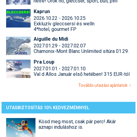
hétre! Örök hó, gleccser, sport, buli, pihi
Kaprun
2026.10.22 - 2026.10.25
Exkluzív gleccsersí és welln
4*hotel, gourmet FP
Aiguille du Midi
2027.01.29 - 2027.02.07
Chamonix-Mont Blanc Unlimited sítúra 01.29.
Pra Loup
2027.01.01 - 2027.01.10
Val d Allos Január első hetében! 315 EUR-tól
További utazási ajánlatok
UTASBIZTOSÍTÁS 10% KEDVEZMÉNNYEL
Kösd meg most, csak pár perc! Akár
aznapi induláshoz is.