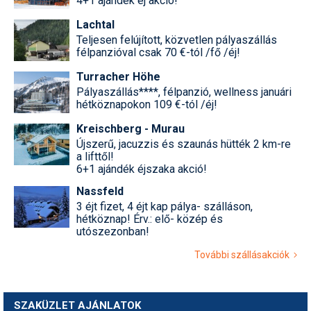
4+1 ajándék éj akció!
Lachtal
Teljesen felújított, közvetlen pályaszállás
félpanzióval csak 70 €-tól /fő /éj!
Turracher Höhe
Pályaszállás****, félpanzió, wellness januári
hétköznapokon 109 €-tól /éj!
Kreischberg - Murau
Újszerű, jacuzzis és szaunás hütték 2 km-re
a lifttől!
6+1 ajándék éjszaka akció!
Nassfeld
3 éjt fizet, 4 éjt kap pálya- szálláson,
hétköznap! Érv.: elő- közép és
utószezonban!
További szállásakciók
SZAKÜZLET AJÁNLATOK