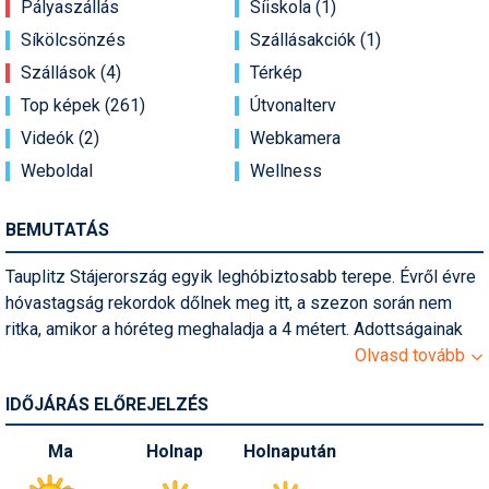
Pályaszállás
Síiskola (1)
Pályázatok
Síkölcsönzés
Szállásakciók (1)
Portálinfo
Szállások (4)
Térkép
Rajzok
Top képek (261)
Útvonalterv
Videók (2)
Webkamera
Síbérletárak
Weboldal
Wellness
Síbörze
BEMUTATÁS
Sícipő
Sífelszerelés
Tauplitz Stájerország egyik leghóbiztosabb terepe. Évről évre
hóvastagság rekordok dőlnek meg itt, a szezon során nem
Sífutás
ritka, amikor a hóréteg meghaladja a 4 métert. Adottságainak
köszönhetően Tauplitz és környéke a freeriderek és
Olvasd tovább
Síléc
mélyhósízők paradicsoma, hóbiztosságának köszönhetően
IDŐJÁRÁS ELŐREJELZÉS
Símánia
gyorsan fejlődik a pályák infrastruktúrája. Találunk itt minden
tudásszinthez megfelelő lejtőt, síiskolát és kezelt magaslati
Síoktatás
Ma
Holnap
Holnapután
sífutópályákat is. Snowboardosok számára kevésbé ajánljuk,
mivel a Tauplitzalmon egy viszonylag sík plató található, az ide