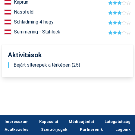
Kaprun
Pályázatok
Nassfeld
Portálinfo
Schladming 4 hegy
Rajzok
Semmering - Stuhleck
Síbérletárak
Síbörze
Aktivitások
Sícipő
Bejárt síterepek a térképen (25)
Sífelszerelés
Sífutás
Síléc
Símánia
Impresszum
Kapcsolat
Médiaajánlat
Látogatottság
Síoktatás
Adatkezelés
Szerzői jogok
Partnereink
Logóink