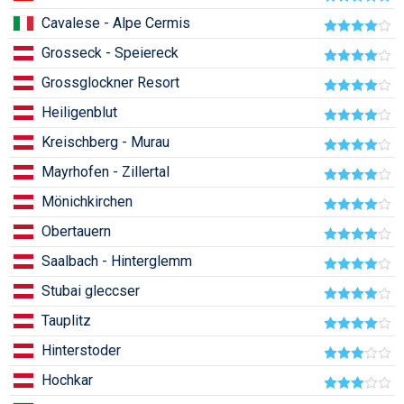
Humor
Cavalese - Alpe Cermis
Grosseck - Speiereck
Hütte
Grossglockner Resort
Ingatlan
Heiligenblut
Interjúk
Kreischberg - Murau
Játékok
Mayrhofen - Zillertal
Kerékpár
Mönichkirchen
Obertauern
Korcsolya
Saalbach - Hinterglemm
Könyvajánló
Stubai gleccser
Magazinok
Tauplitz
Munkavállalás
Hinterstoder
Olvasnivaló
Hochkar