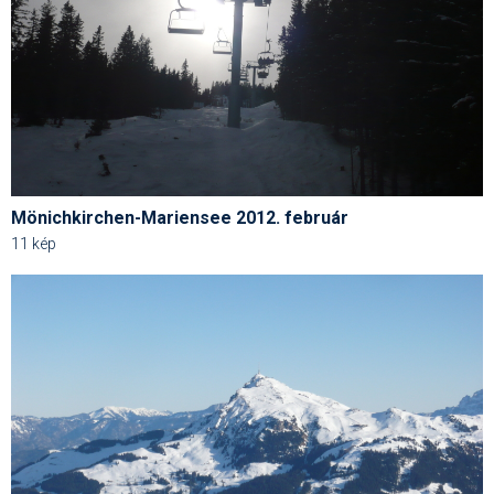
Pályázatok
Portálinfo
Rajzok
Síbérletárak
Síbörze
Mönichkirchen-Mariensee 2012. február
Sícipő
11 kép
Sífelszerelés
Sífutás
Síléc
Símánia
Síoktatás