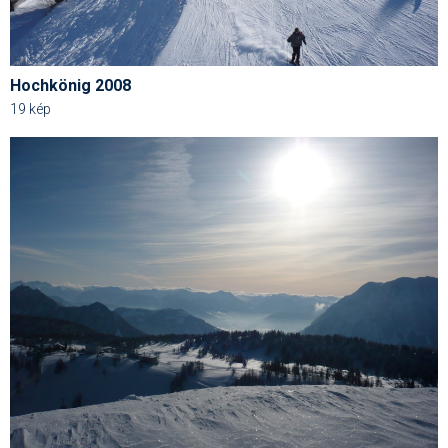
Termékajánló
Történelem
Hochkönig 2008
19 kép
Túrasí
Utasbiztosítás
Utazási tippek
Védőfelszerelés
Wellness