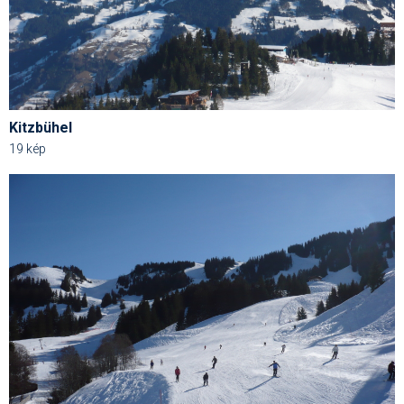
Síruházat
Síszerviz
Sítechnika
Síugrás
Kitzbühel
Snowboard
19 kép
Snowboardfelszerelés
Sportorvos
Szakértők
Szánkó
Szótárak
Telemark
Téli sportok