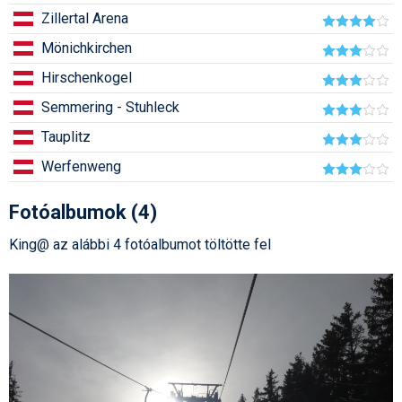
Zillertal Arena
Humor
Mönichkirchen
Hütte
Hirschenkogel
Ingatlan
Semmering - Stuhleck
Interjúk
Tauplitz
Játékok
Werfenweng
Kerékpár
Fotóalbumok (4)
Korcsolya
King@ az alábbi 4 fotóalbumot töltötte fel
Könyvajánló
Magazinok
Munkavállalás
Olvasnivaló