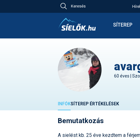
Keresés
Híre
Ch
Bú
SÍTEREP
Pr
Síterepkere
Új
Élménybesz
Ny
Síbérletárak
A
Terepcsopo
avar
Hó
Toplista
Kr
60 éves | Szo
Időjárás előr
Kr
Havazás előr
M
Webkamerá
INFÓK
SÍTEREP ÉRTÉKELÉSEK
Fotók
Pályaszállá
Bemutatkozás
A sielést kb. 25 éve kezdtem a férje