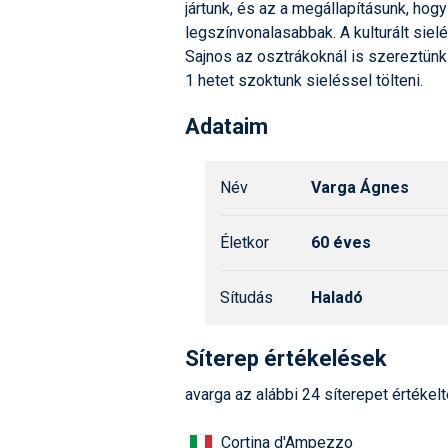
jártunk, és az a megállapításunk, hog
legszínvonalasabbak. A kulturált sielé
Sajnos az osztrákoknál is szereztünk
1 hetet szoktunk sieléssel tölteni.
Adataim
Név
Varga Ágnes
Életkor
60 éves
Sítudás
Haladó
Síterep értékelések
avarga az alábbi 24 síterepet értékel
Cortina d'Ampezzo