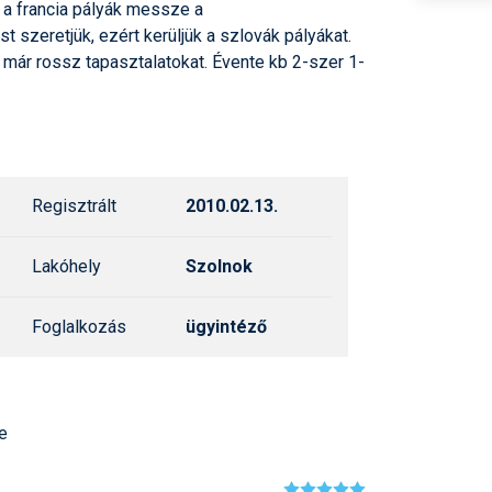
Síelé
y a francia pályák messze a
Mind
st szeretjük, ezért kerüljük a szlovák pályákat.
 már rossz tapasztalatokat. Évente kb 2-szer 1-
A ho
Köte
Regisztrált
2010.02.13.
Lakóhely
Szolnok
Foglalkozás
ügyintéző
te