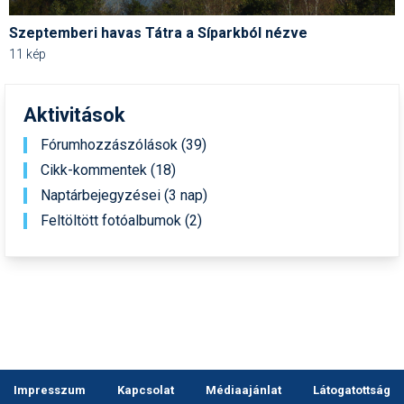
Pályázatok
Szeptemberi havas Tátra a Síparkból nézve
Portálinfo
11 kép
Rajzok
Aktivitások
Síbérletárak
Fórumhozzászólások (39)
Síbörze
Cikk-kommentek (18)
Sícipő
Naptárbejegyzései (3 nap)
Feltöltött fotóalbumok (2)
Sífelszerelés
Sífutás
Síléc
Símánia
Síoktatás
Impresszum
Kapcsolat
Médiaajánlat
Látogatottság