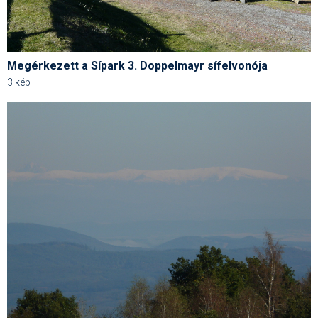
Humor
Hütte
Megérkezett a Sípark 3. Doppelmayr sífelvonója
Ingatlan
3 kép
Interjúk
Játékok
Kerékpár
Korcsolya
Könyvajánló
Magazinok
Munkavállalás
Olvasnivaló