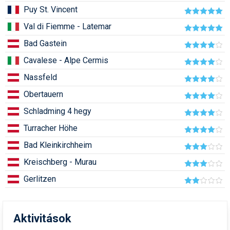
Puy St. Vincent
Humor
Val di Fiemme - Latemar
Hütte
Bad Gastein
Ingatlan
Cavalese - Alpe Cermis
Interjúk
Nassfeld
Játékok
Obertauern
Schladming 4 hegy
Kerékpár
Turracher Höhe
Korcsolya
Bad Kleinkirchheim
Könyvajánló
Kreischberg - Murau
Magazinok
Gerlitzen
Munkavállalás
Olvasnivaló
Aktivitások