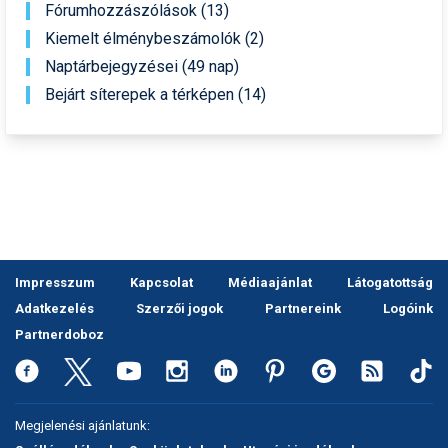
Fórumhozzászólások (13)
Pályázatok
Kiemelt élménybeszámolók (2)
Portálinfo
Naptárbejegyzései (49 nap)
Rajzok
Bejárt síterepek a térképen (14)
Síbérletárak
Síbörze
Sícipő
Sífelszerelés
Impresszum
Kapcsolat
Médiaajánlat
Látogatottság
Sífutás
Adatkezelés
Szerzői jogok
Partnereink
Logóink
Síléc
Partnerdoboz
Símánia
Síoktatás
Megjelenési ajánlatunk: