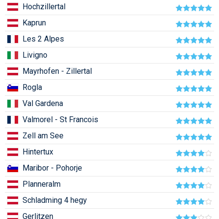
Hochzillertal
Humor
Kaprun
Hütte
Les 2 Alpes
Ingatlan
Livigno
Interjúk
Mayrhofen - Zillertal
Rogla
Játékok
Val Gardena
Kerékpár
Valmorel - St Francois
Korcsolya
Zell am See
Könyvajánló
Hintertux
Magazinok
Maribor - Pohorje
Planneralm
Munkavállalás
Schladming 4 hegy
Olvasnivaló
Gerlitzen