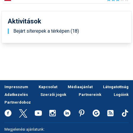
Pályázatok
Portálinfo
Aktivitások
Rajzok
Bejárt síterepek a térképen (18)
Síbérletárak
Síbörze
Sícipő
Sífelszerelés
Sífutás
Impresszum
Kapcsolat
Médiaajánlat
Látogatottság
Adatkezelés
Szerzői jogok
Partnereink
Logóink
Síléc
Partnerdoboz
Símánia
Síoktatás
Megjelenési ajánlatunk: