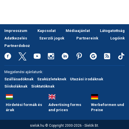
Pályázatok
Portálinfo
Rajzok
Impresszum
Kapcsolat
Médiaajánlat
Látogatottság
Síbérletárak
Adatkezelés
Szerzői jogok
Partnereink
Logóink
Partnerdoboz
Síbörze
Sícipő
Megjelenési ajánlatunk:
Sífelszerelés
Szállásadóknak
Szaküzleteknek
Utazási irodáknak
Sífutás
Síiskoláknak
Síoktatóknak
Síléc
Hirdetési formák és
Advertising forms
Werbeformen und
Símánia
árak
and prices
Preise
Síoktatás
sielok.hu © Copyright 2000-2026 - Síelők Bt.