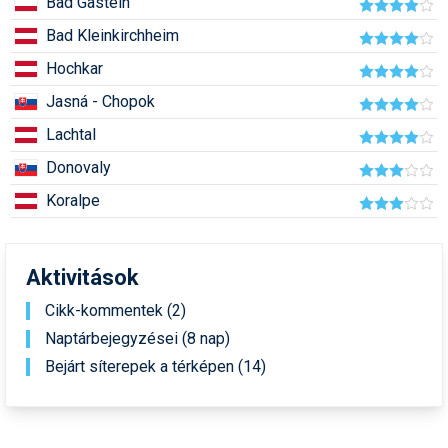
Bad Gastein
Humor
Bad Kleinkirchheim
Hütte
Hochkar
Ingatlan
Jasná - Chopok
Lachtal
Interjúk
Donovaly
Játékok
Koralpe
Kerékpár
Korcsolya
Aktivitások
Könyvajánló
Cikk-kommentek (2)
Naptárbejegyzései (8 nap)
Magazinok
Bejárt síterepek a térképen (14)
Munkavállalás
Olvasnivaló