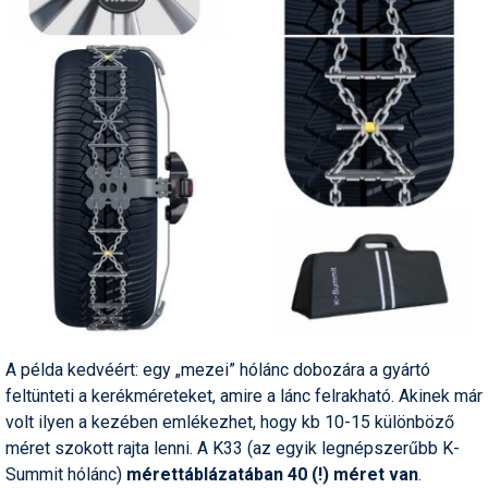
Pályázatok
Portálinfo
Rajzok
Síbérletárak
Síbörze
Sícipő
Sífelszerelés
Sífutás
Síléc
A példa kedvéért: egy „mezei” hólánc dobozára a gyártó
feltünteti a kerékméreteket, amire a lánc felrakható. Akinek már
Símánia
volt ilyen a kezében emlékezhet, hogy kb 10-15 különböző
méret szokott rajta lenni. A K33 (az egyik legnépszerűbb K-
Síoktatás
Summit hólánc)
mérettáblázatában 40 (!) méret van
.