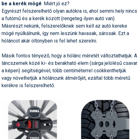
be a kerék mögé
. Miért jó ez?
Humor
Egyrészt felszerelhető olyan autókra is, ahol semmi hely nincs
a futómű és a kerék között (rengeteg ilyen autó van).
Hütte
Másrészt nekünk, felszerelőknek sem kell az autó kereke
Ingatlan
mögé nyúlkálnunk, így nem leszünk havasak, sárosak. Ezt a
hóláncot akár öltönyben is fel lehet szerelni.
Interjúk
Másik fontos tényező, hogy a hólánc méretét változtathatjuk. A
Játékok
láncszemek közé ki- és berakható elem (sárga jelölésű csavar
Kerékpár
a képen) segítségével, több centiméterrel csökkenthetjük
vagy növelhetjük a hóláncunk átmérőjét, ezáltal több méretű
Korcsolya
kerékre is felszerelhető.
Könyvajánló
Magazinok
Munkavállalás
Olvasnivaló