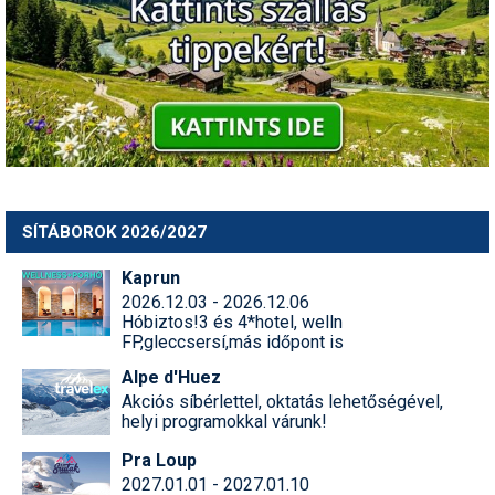
SÍTÁBOROK 2026/2027
Kaprun
2026.12.03 - 2026.12.06
Hóbiztos!3 és 4*hotel, welln
FP,gleccsersí,más időpont is
Alpe d'Huez
Akciós síbérlettel, oktatás lehetőségével,
helyi programokkal várunk!
Pra Loup
2027.01.01 - 2027.01.10