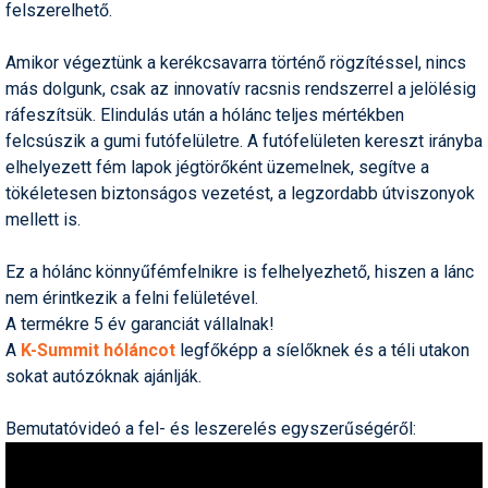
felszerelhető.
Termékajánló
Amikor végeztünk a kerékcsavarra történő rögzítéssel, nincs
Történelem
más dolgunk, csak az innovatív racsnis rendszerrel a jelölésig
ráfeszítsük. Elindulás után a hólánc teljes mértékben
Túrasí
felcsúszik a gumi futófelületre. A futófelületen kereszt irányba
elhelyezett fém lapok jégtörőként üzemelnek, segítve a
Utasbiztosítás
tökéletesen biztonságos vezetést, a legzordabb útviszonyok
Utazási tippek
mellett is.
Védőfelszerelés
Ez a hólánc könnyűfémfelnikre is felhelyezhető, hiszen a lánc
nem érintkezik a felni felületével.
Wellness
A termékre 5 év garanciát vállalnak!
A
K-Summit hóláncot
legfőképp a síelőknek és a téli utakon
sokat autózóknak ajánlják.
Bemutatóvideó a fel- és leszerelés egyszerűségéről: