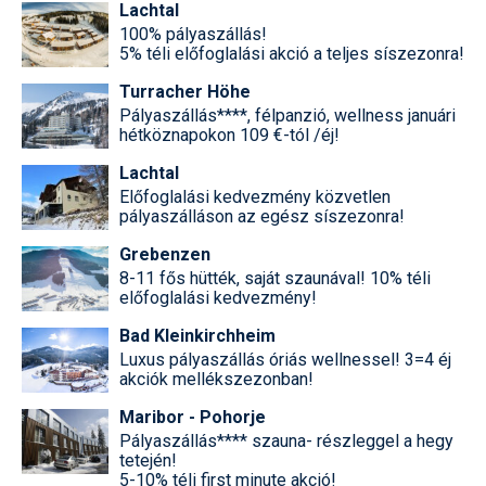
Lachtal
100% pályaszállás!
5% téli előfoglalási akció a teljes síszezonra!
Turracher Höhe
Pályaszállás****, félpanzió, wellness januári
hétköznapokon 109 €-tól /éj!
Lachtal
Előfoglalási kedvezmény közvetlen
pályaszálláson az egész síszezonra!
Grebenzen
8-11 fős hütték, saját szaunával! 10% téli
előfoglalási kedvezmény!
Bad Kleinkirchheim
Luxus pályaszállás óriás wellnessel! 3=4 éj
akciók mellékszezonban!
Maribor - Pohorje
Pályaszállás**** szauna- részleggel a hegy
tetején!
5-10% téli first minute akció!