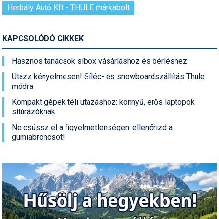
Herbály Autó Kft - THULE márkabolt
KAPCSOLÓDÓ CIKKEK
Hasznos tanácsok síbox vásárláshoz és bérléshez
Utazz kényelmesen! Síléc- és snowboardszállítás Thule
módra
Kompakt gépek téli utazáshoz: könnyű, erős laptopok
sítúrázóknak
Ne csússz el a figyelmetlenségen: ellenőrizd a
gumiabroncsot!