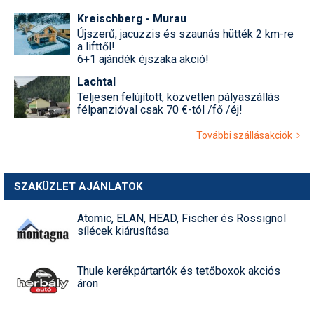
Kreischberg - Murau
Újszerű, jacuzzis és szaunás hütték 2 km-re
a lifttől!
6+1 ajándék éjszaka akció!
Lachtal
Teljesen felújított, közvetlen pályaszállás
félpanzióval csak 70 €-tól /fő /éj!
További szállásakciók
SZAKÜZLET AJÁNLATOK
Atomic, ELAN, HEAD, Fischer és Rossignol
sílécek kiárusítása
Thule kerékpártartók és tetőboxok akciós
áron