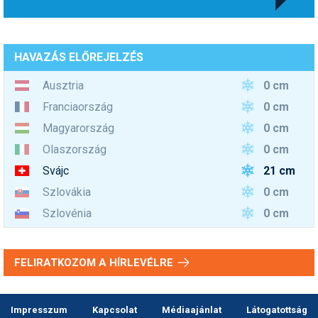
HAVAZÁS ELŐREJELZÉS
0 cm
Ausztria
0 cm
Franciaország
0 cm
Magyarország
0 cm
Olaszország
21 cm
Svájc
0 cm
Szlovákia
0 cm
Szlovénia
FELIRATKOZOM A HÍRLEVÉLRE
Impresszum
Kapcsolat
Médiaajánlat
Látogatottság