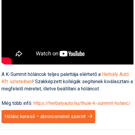
A K-Summit hóláncok teljes palettája elérhető a
Herbály Autó
Kft. üzleteiben
! Szakképzett kollégák segítenek kiválasztani a
megfelelő méretet, illetve beállítani a hóláncot.
Még több infó:
https://herbalyauto.hu/thule-k-summit-holanc/
Hólánc kereső – abroncsméret szerint