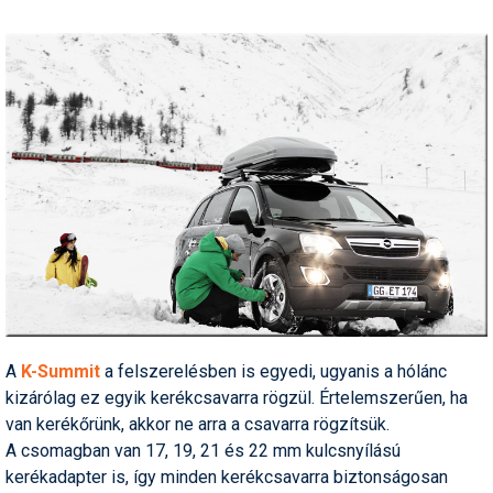
Síruházat
Síszerviz
Sítechnika
Síugrás
Snowboard
Snowboardfelszerelés
Sportorvos
Szakértők
Szánkó
A
K-Summit
a felszerelésben is egyedi, ugyanis a hólánc
kizárólag ez egyik kerékcsavarra rögzül. Értelemszerűen, ha
Szótárak
van kerékőrünk, akkor ne arra a csavarra rögzítsük.
Telemark
A csomagban van 17, 19, 21 és 22 mm kulcsnyílású
kerékadapter is, így minden kerékcsavarra biztonságosan
Téli sportok