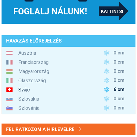
HAVAZÁS ELŐREJELZÉS
0 cm
Ausztria
0 cm
Franciaország
0 cm
Magyarország
0 cm
Olaszország
6 cm
Svájc
0 cm
Szlovákia
0 cm
Szlovénia
FELIRATKOZOM A HÍRLEVÉLRE