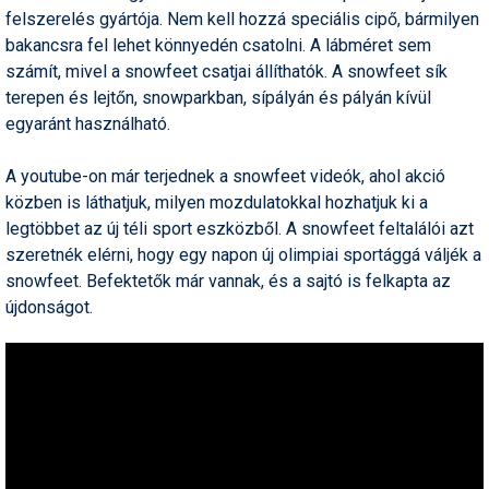
felszerelés gyártója. Nem kell hozzá speciális cipő, bármilyen
Humor
bakancsra fel lehet könnyedén csatolni. A lábméret sem
Hütte
számít, mivel a snowfeet csatjai állíthatók. A snowfeet sík
terepen és lejtőn, snowparkban, sípályán és pályán kívül
Ingatlan
egyaránt használható.
Interjúk
A youtube-on már terjednek a snowfeet videók, ahol akció
Játékok
közben is láthatjuk, milyen mozdulatokkal hozhatjuk ki a
legtöbbet az új téli sport eszközből. A snowfeet feltalálói azt
Kerékpár
szeretnék elérni, hogy egy napon új olimpiai sportággá váljék a
snowfeet. Befektetők már vannak, és a sajtó is felkapta az
Korcsolya
újdonságot.
Könyvajánló
Magazinok
Munkavállalás
Olvasnivaló