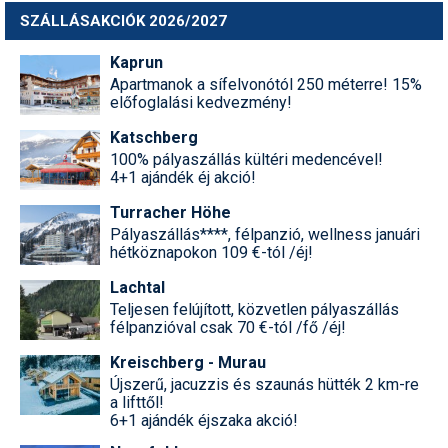
SZÁLLÁSAKCIÓK 2026/2027
Kaprun
Apartmanok a sífelvonótól 250 méterre! 15%
előfoglalási kedvezmény!
Katschberg
100% pályaszállás kültéri medencével!
4+1 ajándék éj akció!
Turracher Höhe
Pályaszállás****, félpanzió, wellness januári
hétköznapokon 109 €-tól /éj!
Lachtal
Teljesen felújított, közvetlen pályaszállás
félpanzióval csak 70 €-tól /fő /éj!
Kreischberg - Murau
Újszerű, jacuzzis és szaunás hütték 2 km-re
a lifttől!
6+1 ajándék éjszaka akció!