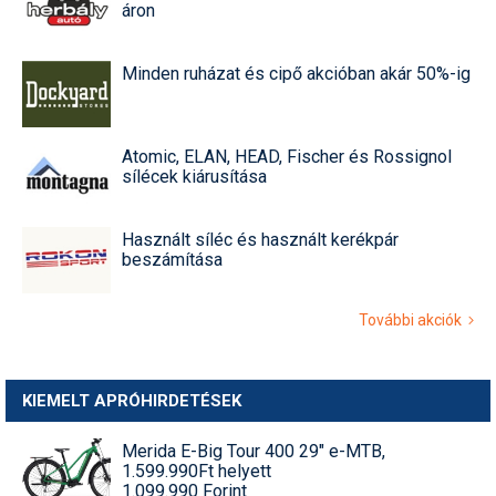
áron
Minden ruházat és cipő akcióban akár 50%-ig
Atomic, ELAN, HEAD, Fischer és Rossignol
sílécek kiárusítása
Használt síléc és használt kerékpár
beszámítása
További akciók
KIEMELT APRÓHIRDETÉSEK
Merida E-Big Tour 400 29" e-MTB,
1.599.990Ft helyett
1.099.990 Forint