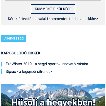
Síruházat
Síszerviz
Kérek értesítőt ha valaki kommentet ír ehhez a cikkhez
Sítechnika
Síugrás
Csehország
Snowboard
Snowboardfelszerelés
KAPCSOLÓDÓ CIKKEK
Sportorvos
ProWinter 2019 - a hegyi sportok innovatív vására
Szakértők
Sípiac - a legújabb sítrendek
Szánkó
Szótárak
Telemark
Téli sportok