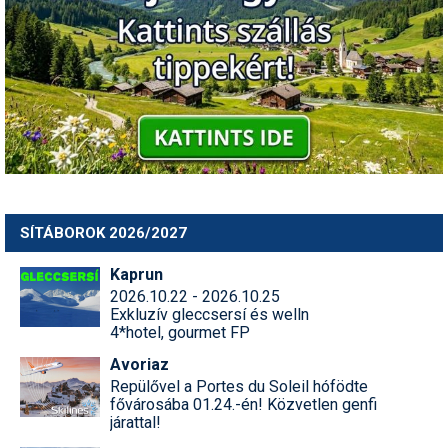
Termékajánló
Történelem
Túrasí
Utasbiztosítás
Utazási tippek
SÍTÁBOROK 2026/2027
Védőfelszerelés
Kaprun
Wellness
2026.10.22 - 2026.10.25
Exkluzív gleccsersí és welln
4*hotel, gourmet FP
Avoriaz
Repülővel a Portes du Soleil hófödte
fővárosába 01.24.-én! Közvetlen genfi
járattal!