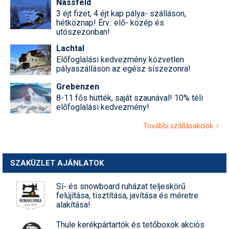
Nassfeld
3 éjt fizet, 4 éjt kap pálya- szálláson,
hétköznap! Érv.: elő- közép és
utószezonban!
Lachtal
Előfoglalási kedvezmény közvetlen
pályaszálláson az egész síszezonra!
Grebenzen
8-11 fős hütték, saját szaunával! 10% téli
előfoglalási kedvezmény!
További szállásakciók
SZAKÜZLET AJÁNLATOK
Sí- és snowboard ruházat teljeskörű
felújítása, tisztítása, javítása és méretre
alakítása!
Thule kerékpártartók és tetőboxok akciós