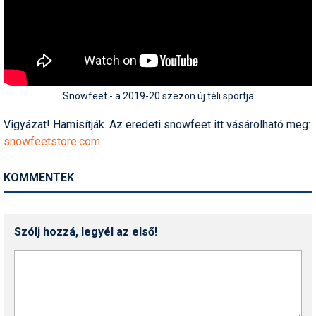
Pályázatok
Portálinfo
Rajzok
Síbérletárak
Snowfeet - a 2019-20 szezon új téli sportja
Síbörze
Vigyázat! Hamisítják. Az eredeti snowfeet itt vásárolható meg:
snowfeetstore.com
Sícipő
KOMMENTEK
Sífelszerelés
Sífutás
Szólj hozzá, legyél az első!
Síléc
Símánia
Síoktatás