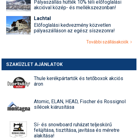
Pályaszállás hütték 10% téli előfoglalási
akcióval közép- és mellékszezonban!
Lachtal
Előfoglalási kedvezmény közvetlen
pályaszálláson az egész síszezonra!
További szállásakciók
SZAKÜZLET AJÁNLATOK
Thule kerékpártartók és tetőboxok akciós
áron
Atomic, ELAN, HEAD, Fischer és Rossignol
sílécek kiárusítása
Sí- és snowboard ruházat teljeskörű
felújítása, tisztítása, javítása és méretre
alakítása!