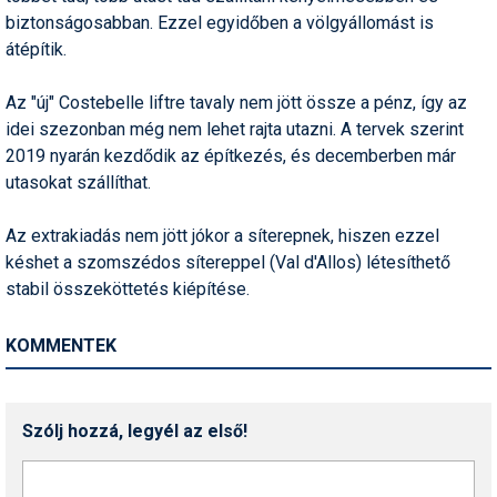
Pályázatok
biztonságosabban. Ezzel egyidőben a völgyállomást is
átépítik.
Portálinfo
Az "új" Costebelle liftre tavaly nem jött össze a pénz, így az
Rajzok
idei szezonban még nem lehet rajta utazni. A tervek szerint
Síbérletárak
2019 nyarán kezdődik az építkezés, és decemberben már
utasokat szállíthat.
Síbörze
Az extrakiadás nem jött jókor a síterepnek, hiszen ezzel
Sícipő
késhet a szomszédos sítereppel (Val d'Allos) létesíthető
Sífelszerelés
stabil összeköttetés kiépítése.
Sífutás
KOMMENTEK
Síléc
Símánia
Szólj hozzá, legyél az első!
Síoktatás