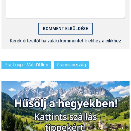
Síruházat
Síszerviz
Sítechnika
Síugrás
Kérek értesítőt ha valaki kommentet ír ehhez a cikkhez
Snowboard
Snowboardfelszerelés
Pra Loup - Val d'Allos
Franciaország
Sportorvos
Szakértők
Szánkó
Szótárak
Telemark
Téli sportok