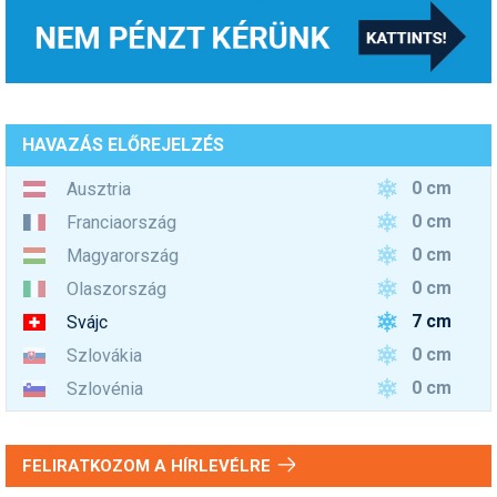
HAVAZÁS ELŐREJELZÉS
0 cm
Ausztria
0 cm
Franciaország
0 cm
Magyarország
0 cm
Olaszország
7 cm
Svájc
0 cm
Szlovákia
0 cm
Szlovénia
FELIRATKOZOM A HÍRLEVÉLRE