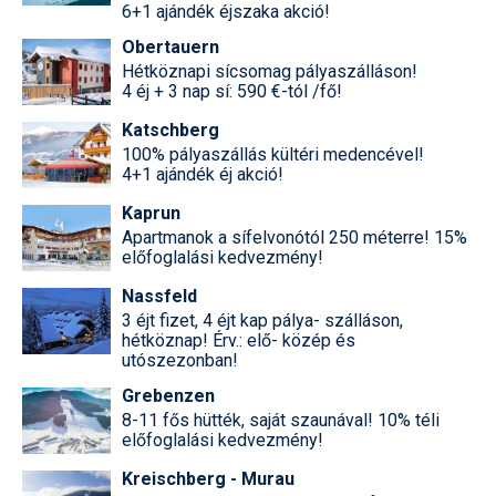
6+1 ajándék éjszaka akció!
Obertauern
Hétköznapi sícsomag pályaszálláson!
4 éj + 3 nap sí: 590 €-tól /fő!
Katschberg
100% pályaszállás kültéri medencével!
4+1 ajándék éj akció!
Kaprun
Apartmanok a sífelvonótól 250 méterre! 15%
előfoglalási kedvezmény!
Nassfeld
3 éjt fizet, 4 éjt kap pálya- szálláson,
hétköznap! Érv.: elő- közép és
utószezonban!
Grebenzen
8-11 fős hütték, saját szaunával! 10% téli
előfoglalási kedvezmény!
Kreischberg - Murau