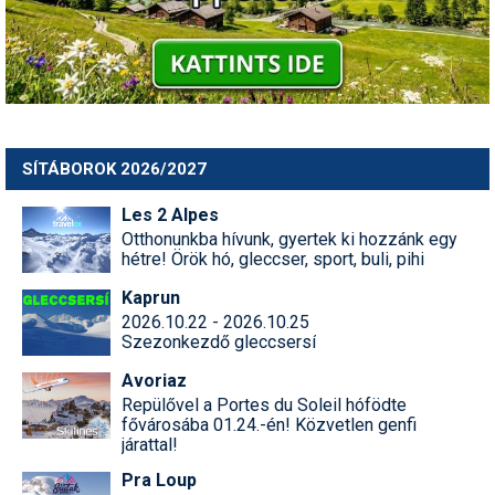
Termékajánló
Történelem
Túrasí
SÍTÁBOROK 2026/2027
Utasbiztosítás
Les 2 Alpes
Utazási tippek
Otthonunkba hívunk, gyertek ki hozzánk egy
hétre! Örök hó, gleccser, sport, buli, pihi
Védőfelszerelés
Kaprun
Wellness
2026.10.22 - 2026.10.25
Szezonkezdő gleccsersí
Avoriaz
Repülővel a Portes du Soleil hófödte
fővárosába 01.24.-én! Közvetlen genfi
járattal!
Pra Loup