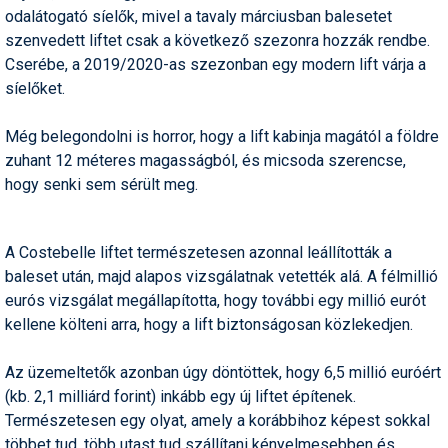
odalátogató síelők, mivel a tavaly márciusban balesetet
Humor
szenvedett liftet csak a következő szezonra hozzák rendbe.
Hütte
Cserébe, a 2019/2020-as szezonban egy modern lift várja a
síelőket.
Ingatlan
Még belegondolni is horror, hogy a lift kabinja magától a földre
Interjúk
zuhant 12 méteres magasságból, és micsoda szerencse,
Játékok
hogy senki sem sérült meg.
Kerékpár
A Costebelle liftet természetesen azonnal leállították a
Korcsolya
baleset után, majd alapos vizsgálatnak vetették alá. A félmillió
eurós vizsgálat megállapította, hogy további egy millió eurót
Könyvajánló
kellene költeni arra, hogy a lift biztonságosan közlekedjen.
Magazinok
Az üzemeltetők azonban úgy döntöttek, hogy 6,5 millió euróért
Munkavállalás
(kb. 2,1 milliárd forint) inkább egy új liftet építenek.
Természetesen egy olyat, amely a korábbihoz képest sokkal
Olvasnivaló
többet tud, több utast tud szállítani kényelmesebben és