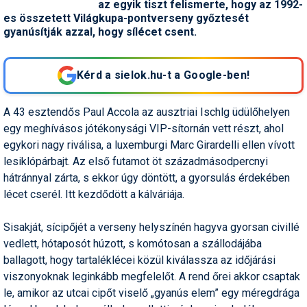
az egyik tiszt felismerte, hogy az 1992-
Snowboard
Az idei nyár újdonságai
Regisztráció
Belépés
es összetett Világkupa-pontverseny győztesét
Chopokon és a Magas-
Filmajánló
Snowboard
Videóajánlás
Válogatás
Pályaszállások
Nyári ajánlatok
Sítáborok oktatással
Cikkek a síoktatásról
Nagykereskedések
Autófelszerelés
Összes ország
Összes ország
Tátrában
gyanúsítják azzal, hogy sílécet csent.
Egyéb téli sportok
Miért érdemes regisztrálni?
Freeride
Szánkó
Webkamerák
Utazási irodák
Snowboardoktatók
Sífutóüzletek
Korcsolya
Hóvihar: több méter friss
Versenyek, versenyzők
hó Chilében és
Freestyle
Telemark
Kérd a sielok.hu-t a Google-ben!
Argentínában
Sífutásoktatók
Túrasíüzletek
Egyéb termékek
Síelős filmek, videók,
tévéműsorok
Galéria
Túrasí
Kranjska Gora: végre
Akciók
Új termékek
A 43 esztendős Paul Accola az ausztriai Ischlg üdülőhelyen
átadták a négyüléses
Túrasí és Sífutás
egy meghívásos jótékonysági VIP-sítornán vett részt, ahol
felvonót
Hasznos tanácsok
⬇
Telepítsd alkalmazásként a sielok.hu-t
Termékkereső
egykori nagy riválisa, a luxemburgi Marc Girardelli ellen vívott
Síelést kiegészítő sportok:
Kreischberg: kezdődhet az
Havazin
lesiklópárbajt. Az első futamot öt századmásodpercnyi
bringa, szörf, stb.
új Rosenkranz-lift építése
hátránnyal zárta, s ekkor úgy döntött, a gyorsulás érdekében
Hírek
Minden egyéb síeléshez
lécet cserél. Itt kezdődött a kálváriája.
Megnyitott a Riders Park
kapcsolódó téma
Donovalyban
Hírlevél
Sisakját, sícipőjét a verseny helyszínén hagyva gyorsan civillé
A honlappal kapcsolatos
Hójelentés
kérdések és válaszok
vedlett, hótaposót húzott, s komótosan a szállodájába
ballagott, hogy tartaléklécei közül kiválassza az időjárási
Hószán
Kötetlen beszélgetések
viszonyoknak leginkább megfelelőt. A rend őrei akkor csaptak
le, amikor az utcai cipőt viselő „gyanús elem” egy méregdrága
Hótalp