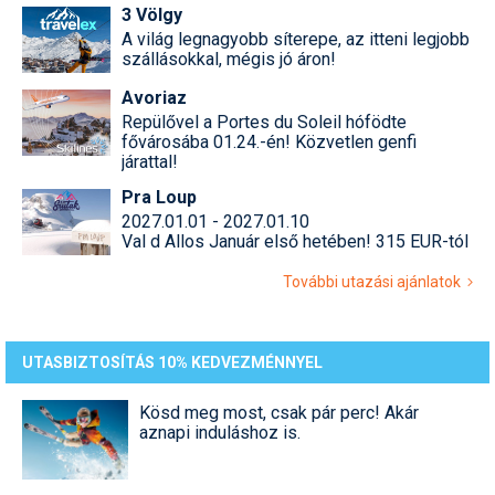
3 Völgy
A világ legnagyobb síterepe, az itteni legjobb
szállásokkal, mégis jó áron!
Avoriaz
Repülővel a Portes du Soleil hófödte
fővárosába 01.24.-én! Közvetlen genfi
járattal!
Pra Loup
2027.01.01 - 2027.01.10
Val d Allos Január első hetében! 315 EUR-tól
További utazási ajánlatok
UTASBIZTOSÍTÁS 10% KEDVEZMÉNNYEL
Kösd meg most, csak pár perc! Akár
aznapi induláshoz is.