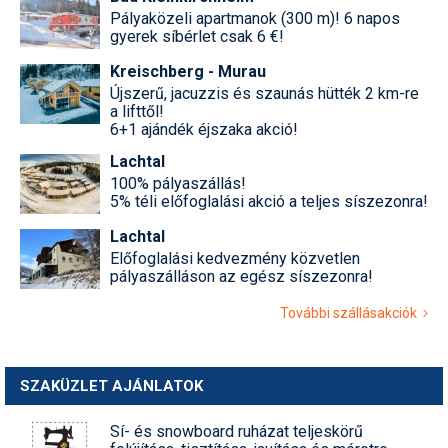
Pályaközeli apartmanok (300 m)! 6 napos
gyerek síbérlet csak 6 €!
Kreischberg - Murau
Újszerű, jacuzzis és szaunás hütték 2 km-re
a lifttől!
6+1 ajándék éjszaka akció!
Lachtal
100% pályaszállás!
5% téli előfoglalási akció a teljes síszezonra!
Lachtal
Előfoglalási kedvezmény közvetlen
pályaszálláson az egész síszezonra!
További szállásakciók
SZAKÜZLET AJÁNLATOK
Sí- és snowboard ruházat teljeskörű