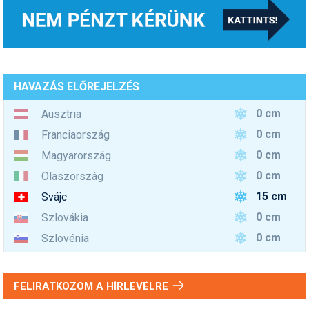
HAVAZÁS ELŐREJELZÉS
0 cm
Ausztria
0 cm
Franciaország
0 cm
Magyarország
0 cm
Olaszország
15 cm
Svájc
0 cm
Szlovákia
0 cm
Szlovénia
FELIRATKOZOM A HÍRLEVÉLRE