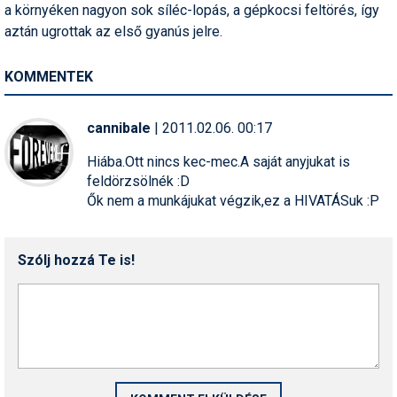
a környéken nagyon sok síléc-lopás, a gépkocsi feltörés, így
Pályázatok
aztán ugrottak az első gyanús jelre.
Portálinfo
KOMMENTEK
Rajzok
Síbérletárak
cannibale
| 2011.02.06. 00:17
Síbörze
Hiába.Ott nincs kec-mec.A saját anyjukat is
feldörzsölnék :D
Sícipő
Ők nem a munkájukat végzik,ez a HIVATÁSuk :P
Sífelszerelés
Sífutás
Szólj hozzá Te is!
Síléc
Símánia
Síoktatás