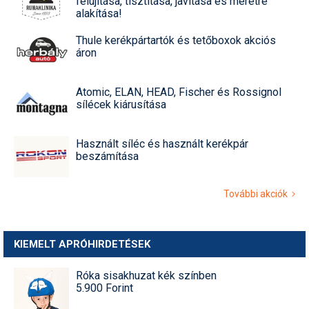
felújítása, tisztítása, javítása és méretre
alakítása!
Thule kerékpártartók és tetőboxok akciós
áron
Atomic, ELAN, HEAD, Fischer és Rossignol
sílécek kiárusítása
Használt síléc és használt kerékpár
beszámítása
További akciók
KIEMELT APRÓHIRDETÉSEK
Róka sisakhuzat kék színben
5.900 Forint