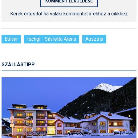
Síruházat
Kérek értesítőt ha valaki kommentet ír ehhez a cikkhez
Síszerviz
Sítechnika
Síugrás
Bulvár
Ischgl - Silvretta Arena
Ausztria
Snowboard
Snowboardfelszerelés
SZÁLLÁSTIPP
Sportorvos
Szakértők
Szánkó
Szótárak
Telemark
Téli sportok