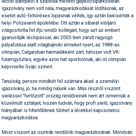
léccel bandukol a szálloda melletti gépkocsiparkolóban.
Humor
Igazolvány nem volt nála, magyarázkodását lódításnak, az
esetet autó-feltöréses lopásnak vélték, így aztán bekísérték a
Hütte
helyi Polizeiamt épületébe. Ott aztán a síbarát elöljáró
világosította fel ifjú rendőr kollégáit, hogy azt az embert
Ingatlan
gyanúsítják léclopással, aki 2005-ben zárult ragyogó
Interjúk
pályafutása alatt világbajnoki érmeket nyert, az 1988-as
olimpián, Calgaryban harmadikként zárt, hétszer volt VK-
Játékok
futamgyőztes, egyike azon hat sportolónak, aki öt olimpián
képviselte Svájc színeit.
Kerékpár
Korcsolya
Tanulság, persze mindkét fél számára akad: a személyi
igazolvány, jó, ha mindig nálunk van. Más részről viszont:
Könyvajánló
síeléssel "fertőzött" ország rendőreinek nem árt ismerniük a
közelmúlt sztárjait, hiszen tudván, hogy profi síelő, igazolvány
Magazinok
hiányában is hihetőbbnek tűnhet a lécekkel kapcsolatos
Munkavállalás
magyarázkodása.
Olvasnivaló
Most viszont az osztrák rendőrök magyarázkodnak. Mondván: