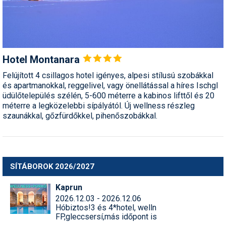
Termékajánló
Történelem
Hotel
Montanara
Túrasí
Felújított 4 csillagos hotel igényes, alpesi stílusú szobákkal
Utasbiztosítás
és apartmanokkal, reggelivel, vagy önellátással a híres Ischgl
üdülőtelepülés szélén, 5-600 méterre a kabinos lifttől és 20
Utazási tippek
méterre a legközelebbi sípályától. Új wellness részleg
szaunákkal, gőzfürdőkkel, pihenőszobákkal.
Védőfelszerelés
Wellness
SÍTÁBOROK 2026/2027
Kaprun
2026.12.03 - 2026.12.06
Hóbiztos!3 és 4*hotel, welln
FP,gleccsersí,más időpont is