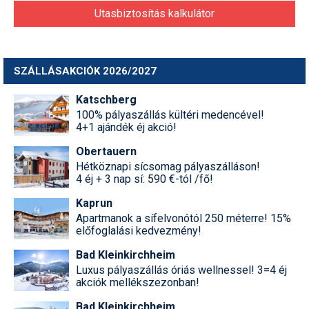
Utasbiztosítás kalkulátor
SZÁLLÁSAKCIÓK 2026/2027
Katschberg
100% pályaszállás kültéri medencével!
4+1 ajándék éj akció!
Obertauern
Hétköznapi sícsomag pályaszálláson!
4 éj + 3 nap sí: 590 €-tól /fő!
Kaprun
Apartmanok a sífelvonótól 250 méterre! 15%
előfoglalási kedvezmény!
Bad Kleinkirchheim
Luxus pályaszállás óriás wellnessel! 3=4 éj
akciók mellékszezonban!
Bad Kleinkirchheim