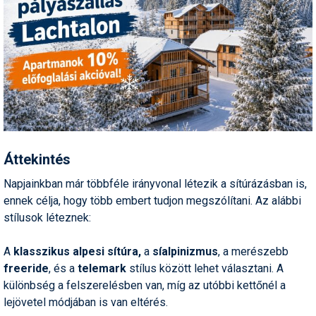
Humor
Hütte
Ingatlan
Interjúk
Játékok
Kerékpár
Áttekintés
Korcsolya
Napjainkban már többféle irányvonal létezik a sítúrázásban is,
ennek célja, hogy több embert tudjon megszólítani. Az alábbi
Könyvajánló
stílusok léteznek:
Magazinok
A
klasszikus alpesi sítúra,
a
síalpinizmus
, a merészebb
Munkavállalás
freeride
, és a
telemark
stílus között lehet választani. A
különbség a felszerelésben van, míg az utóbbi kettőnél a
Olvasnivaló
lejövetel módjában is van eltérés.