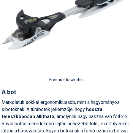
Freeride túrakötés
A bot
Markolatuk sokkal ergonomikusabb, mint a hagyományos
síbotoknak. A túrabotok jellemzője, hogy
hossza
teleszkóposan állítható,
amelynek nagy haszna van felfelé.
Rövid bottal meredekebb lejtőn nehezebb tolni, ezért ilyenkor
jól jön a hosszabítás. Egyes botoknak a felső szára is be van