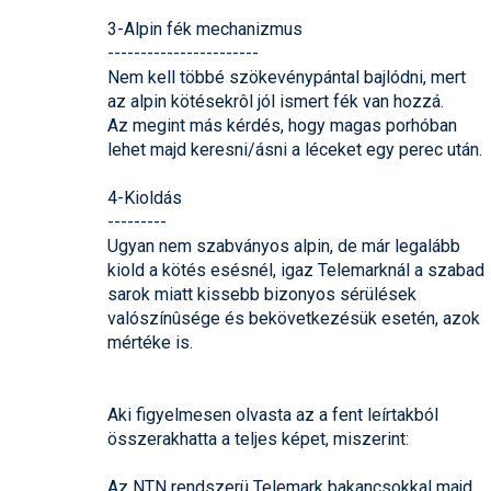
3-Alpin fék mechanizmus
-----------------------
Nem kell többé szökevénypántal bajlódni, mert
az alpin kötésekrôl jól ismert fék van hozzá.
Az megint más kérdés, hogy magas porhóban
lehet majd keresni/ásni a léceket egy perec után.
4-Kioldás
---------
Ugyan nem szabványos alpin, de már legalább
kiold a kötés esésnél, igaz Telemarknál a szabad
sarok miatt kissebb bizonyos sérülések
valószínûsége és bekövetkezésük esetén, azok
mértéke is.
Aki figyelmesen olvasta az a fent leírtakból
összerakhatta a teljes képet, miszerint:
Az NTN rendszerü Telemark bakancsokkal majd