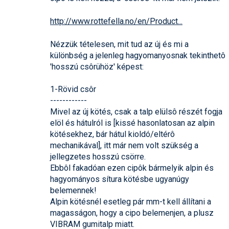
http://www.rottefella.no/en/Product
...
Nézzük tételesen, mit tud az új és mi a
különbség a jelenleg hagyomanyosnak tekinthetô
'hosszú csôrühöz' képest:
1-Rövid csôr
------------
Mivel az új kötés, csak a talp elülsô részét fogja
elöl és hátulról is [kissé hasonlatosan az alpin
kötésekhez, bár hátul kioldó/eltérô
mechanikával], itt már nem volt szükség a
jellegzetes hosszú csörre.
Ebbôl fakadóan ezen cipôk bármelyik alpin és
hagyományos sítura kötésbe ugyanúgy
belemennek!
Alpin kötésnél esetleg pár mm-t kell állítani a
magasságon, hogy a cipo belemenjen, a plusz
VIBRAM gumitalp miatt.