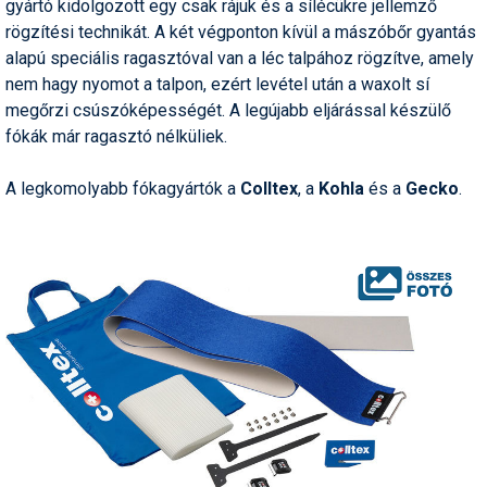
gyártó kidolgozott egy csak rájuk és a sílécükre jellemző
rögzítési technikát. A két végponton kívül a mászóbőr gyantás
alapú speciális ragasztóval van a léc talpához rögzítve, amely
nem hagy nyomot a talpon, ezért levétel után a waxolt sí
megőrzi csúszóképességét. A legújabb eljárással készülő
fókák már ragasztó nélküliek.
A legkomolyabb fókagyártók a
Colltex
, a
Kohla
és a
Gecko
.