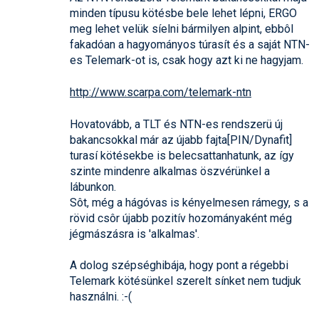
minden típusu kötésbe bele lehet lépni, ERGO
meg lehet velük síelni bármilyen alpint, ebbôl
fakadóan a hagyományos túrasít és a saját NTN-
es Telemark-ot is, csak hogy azt ki ne hagyjam.
http://www.scarpa.com/telemark-ntn
Hovatovább, a TLT és NTN-es rendszerü új
bakancsokkal már az újabb fajta[PIN/Dynafit]
turasí kötésekbe is belecsattanhatunk, az így
szinte mindenre alkalmas öszvérünkel a
lábunkon.
Sôt, még a hágóvas is kényelmesen rámegy, s a
rövid csôr újabb pozitív hozományaként még
jégmászásra is 'alkalmas'.
A dolog szépséghibája, hogy pont a régebbi
Telemark kötésünkel szerelt sínket nem tudjuk
használni. :-(