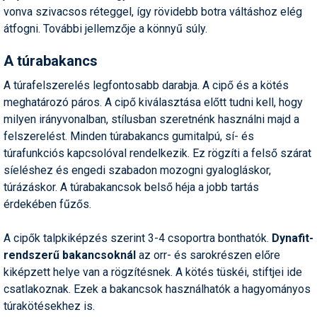
vonva szivacsos réteggel, így rövidebb botra váltáshoz elég
átfogni. További jellemzője a könnyű súly.
A túrabakancs
A túrafelszerelés legfontosabb darabja. A cipő és a kötés
meghatározó páros. A cipő kiválasztása előtt tudni kell, hogy
milyen irányvonalban, stílusban szeretnénk használni majd a
felszerelést. Minden túrabakancs gumitalpú, sí- és
túrafunkciós kapcsolóval rendelkezik. Ez rögzíti a felső szárat
síeléshez és engedi szabadon mozogni gyalogláskor,
túrázáskor. A túrabakancsok belső héja a jobb tartás
érdekében fűzős.
A cipők talpkiképzés szerint 3-4 csoportra bonthatók.
Dynafit-
rendszerű bakancsoknál
az orr- és sarokrészen előre
kiképzett helye van a rögzítésnek. A kötés tüskéi, stiftjei ide
csatlakoznak. Ezek a bakancsok használhatók a hagyományos
túrakötésekhez is.