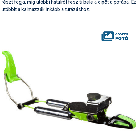
részt fogja, míg utóbbi hátulról feszíti bele a cipőt a pofába. Ez
utóbbit alkalmazzák inkább a túrázáshoz.