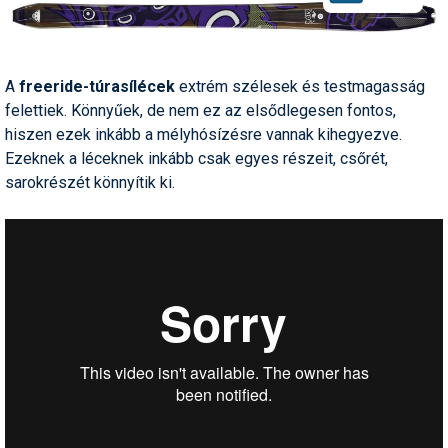
Síruházat
Síszerviz
Sítechnika
A
freeride-túrasílécek
extrém szélesek és testmagasság
felettiek. Könnyűek, de nem ez az elsődlegesen fontos,
Síugrás
hiszen ezek inkább a mélyhósízésre vannak kihegyezve.
Ezeknek a léceknek inkább csak egyes részeit, csőrét,
Snowboard
sarokrészét könnyítik ki.
Snowboardfelszerelés
Sportorvos
Szakértők
Szánkó
Szótárak
Telemark
Téli sportok