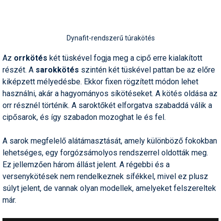
Dynafit-rendszerű túrakötés
Az
orrkötés
két tüskével fogja meg a cipő erre kialakított
részét. A
sarokkötés
szintén két tüskével pattan be az előre
kiképzett mélyedésbe. Ekkor fixen rögzített módon lehet
használni, akár a hagyományos síkötéseket. A kötés oldása az
orr résznél történik. A saroktőkét elforgatva szabaddá válik a
cipősarok, és így szabadon mozoghat le és fel.
A sarok megfelelő alátámasztását, amely különböző fokokban
lehetséges, egy forgózsámolyos rendszerrel oldották meg.
Ez jellemzően három állást jelent. A régebbi és a
versenykötések nem rendelkeznek sífékkel, mivel ez plusz
súlyt jelent, de vannak olyan modellek, amelyeket felszereltek
már.