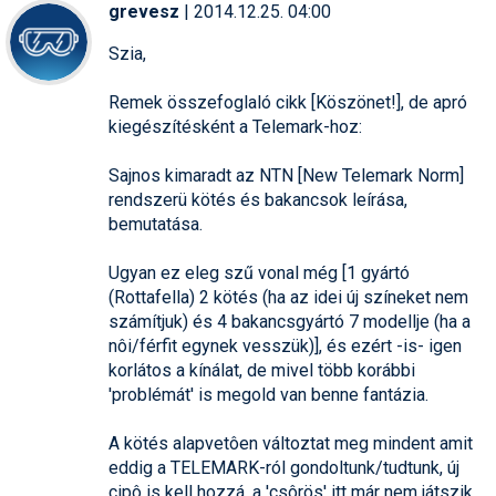
grevesz
| 2014.12.25. 04:00
Szia,
Remek összefoglaló cikk [Köszönet!], de apró
kiegészítésként a Telemark-hoz:
Sajnos kimaradt az NTN [New Telemark Norm]
rendszerü kötés és bakancsok leírása,
bemutatása.
Ugyan ez eleg szű vonal még [1 gyártó
(Rottafella) 2 kötés (ha az idei új színeket nem
számítjuk) és 4 bakancsgyártó 7 modellje (ha a
nôi/férfit egynek vesszük)], és ezért -is- igen
korlátos a kínálat, de mivel több korábbi
'problémát' is megold van benne fantázia.
A kötés alapvetôen változtat meg mindent amit
eddig a TELEMARK-ról gondoltunk/tudtunk, új
cipô is kell hozzá, a 'csôrös' itt már nem játszik.