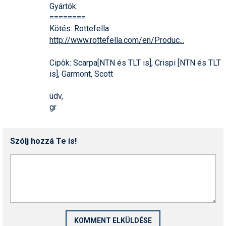
Gyártók:
========
Kötés: Rottefella
http://www.rottefella.com/en/Produc
...
Cipôk: Scarpa[NTN és TLT is], Crispi [NTN és TLT
is], Garmont, Scott
üdv,
gr
Szólj hozzá Te is!