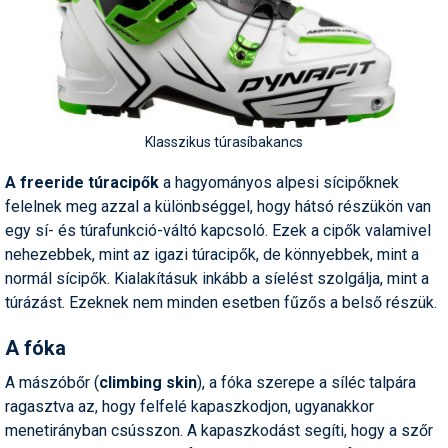
Klasszikus túrasíbakancs
A freeride túracipők
a hagyományos alpesi sícipőknek
felelnek meg azzal a különbséggel, hogy hátsó részükön van
egy sí- és túrafunkció-váltó kapcsoló. Ezek a cipők valamivel
nehezebbek, mint az igazi túracipők, de könnyebbek, mint a
normál sícipők. Kialakításuk inkább a síelést szolgálja, mint a
túrázást. Ezeknek nem minden esetben fűzős a belső részük.
A fóka
A mászóbőr (
climbing skin
), a fóka szerepe a síléc talpára
ragasztva az, hogy felfelé kapaszkodjon, ugyanakkor
menetirányban csússzon. A kapaszkodást segíti, hogy a szőr