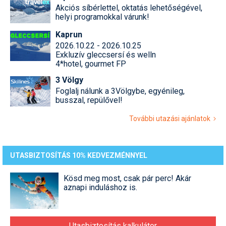
Akciós síbérlettel, oktatás lehetőségével,
helyi programokkal várunk!
Kaprun
2026.10.22 - 2026.10.25
Exkluzív gleccsersí és welln
4*hotel, gourmet FP
3 Völgy
Foglalj nálunk a 3Völgybe, egyénileg,
busszal, repülővel!
További utazási ajánlatok
UTASBIZTOSÍTÁS 10% KEDVEZMÉNNYEL
Kösd meg most, csak pár perc! Akár
aznapi induláshoz is.
Utasbiztosítás kalkulátor