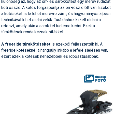
különbség az, hogy az orr- és sarokkötést egy merev rudazat
köti össze. A kötés forgáspontja az orr-rész előtt van. Ezeket
a kötéseket is le lehet merevre zárni, és hagyományos alpesi
technikával lehet síelni velük. Túrázáshoz ki kell oldani a
reteszt, amely után a sarok fel tud emelkedni. Ezek a
túrakötések rendelkeznek sífékkel.
A freeride túrakötéseket
is ezekből fejlesztették ki. A
freeride kötéseknél a hangsúly inkább a lefelé síelésen van,
ezért ezek a kötések nehezebbek és robosztusabbak.