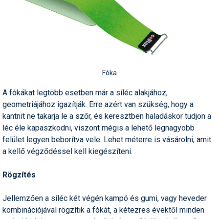
Fóka
A fókákat legtöbb esetben már a síléc alakjához,
geometriájához igazítják. Erre azért van szükség, hogy a
kantnit ne takarja le a szőr, és keresztben haladáskor tudjon a
léc éle kapaszkodni, viszont mégis a lehető legnagyobb
felület legyen beborítva vele. Lehet méterre is vásárolni, amit
a kellő végződéssel kell kiegészíteni.
Rögzítés
Jellemzően a síléc két végén kampó és gumi, vagy heveder
kombinációjával rögzítik a fókát, a kétezres évektől minden