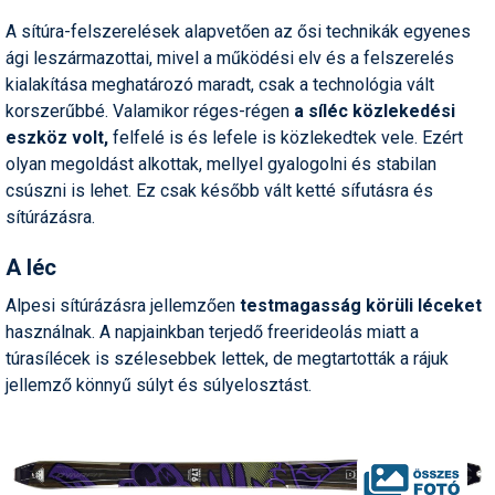
Pályázatok
A sítúra-felszerelések alapvetően az ősi technikák egyenes
Portálinfo
ági leszármazottai, mivel a működési elv és a felszerelés
kialakítása meghatározó maradt, csak a technológia vált
Rajzok
korszerűbbé. Valamikor réges-régen
a síléc közlekedési
eszköz volt,
felfelé is és lefele is közlekedtek vele. Ezért
Síbérletárak
olyan megoldást alkottak, mellyel gyalogolni és stabilan
Síbörze
csúszni is lehet. Ez csak később vált ketté sífutásra és
sítúrázásra.
Sícipő
A léc
Sífelszerelés
Alpesi sítúrázásra jellemzően
testmagasság körüli léceket
Sífutás
használnak. A napjainkban terjedő freerideolás miatt a
túrasílécek is szélesebbek lettek, de megtartották a rájuk
Síléc
jellemző könnyű súlyt és súlyelosztást.
Símánia
Síoktatás