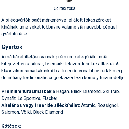
Colltex fóka
A sílécgyártók saját márkanévvel ellátott fókaszőröket
kínálnak, amelyeket többnyire valamelyik nagyobb céggel
gyártatnak le.
Gyártók
A márkákat illetően vannak prémium kategóriák, amik
kifejezetten a sítúra-, telemark-felszerelésekre álltak rá. A
klasszikus símárkák inkább a freeride vonalat célozták meg,
de néhány tradícionális cégnek azért van komoly túramodellje.
Prémium túrasímárkák
a Hagan, Black Diamond, Ski Trab,
Dynafit, La Sportiva, Fischer
Általános vagy freeride síléckínálat:
Atomic, Rossignol,
Salomon, Völkl, Black Diamond
Kötések: