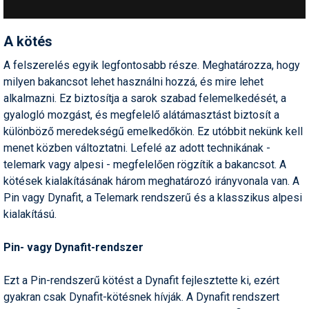
Termékajánló
A kötés
Történelem
A felszerelés egyik legfontosabb része. Meghatározza, hogy
Túrasí
milyen bakancsot lehet használni hozzá, és mire lehet
alkalmazni. Ez biztosítja a sarok szabad felemelkedését, a
Utasbiztosítás
gyalogló mozgást, és megfelelő alátámasztást biztosít a
különböző meredekségű emelkedőkön. Ez utóbbit nekünk kell
Utazási tippek
menet közben változtatni. Lefelé az adott technikának -
Védőfelszerelés
telemark vagy alpesi - megfelelően rögzítik a bakancsot.
A
kötések kialakításának három meghatározó irányvonala van. A
Wellness
Pin vagy Dynafit, a Telemark rendszerű és a klasszikus alpesi
kialakítású.
Pin- vagy Dynafit-rendszer
Ezt a Pin-rendszerű kötést a Dynafit fejlesztette ki, ezért
gyakran csak Dynafit-kötésnek hívják. A Dynafit rendszert