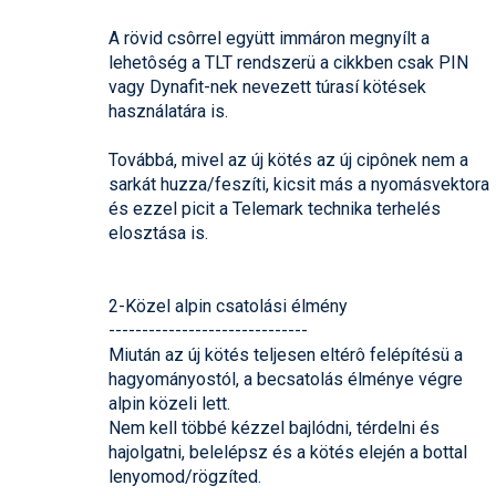
A rövid csôrrel együtt immáron megnyílt a
lehetôség a TLT rendszerü a cikkben csak PIN
vagy Dynafit-nek nevezett túrasí kötések
használatára is.
Továbbá, mivel az új kötés az új cipônek nem a
sarkát huzza/feszíti, kicsit más a nyomásvektora
és ezzel picit a Telemark technika terhelés
elosztása is.
2-Közel alpin csatolási élmény
------------------------------
Miután az új kötés teljesen eltérô felépítésü a
hagyományostól, a becsatolás élménye végre
alpin közeli lett.
Nem kell többé kézzel bajlódni, térdelni és
hajolgatni, belelépsz és a kötés elején a bottal
lenyomod/rögzíted.