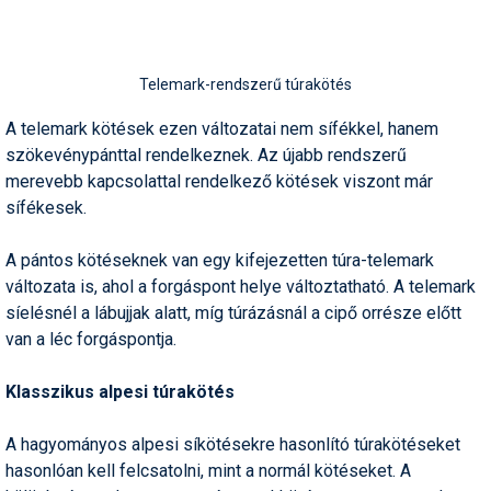
Telemark-rendszerű túrakötés
A telemark kötések ezen változatai nem sífékkel, hanem
szökevénypánttal rendelkeznek. Az újabb rendszerű
merevebb kapcsolattal rendelkező kötések viszont már
sífékesek.
A pántos kötéseknek van egy kifejezetten túra-telemark
változata is, ahol a forgáspont helye változtatható. A telemark
síelésnél a lábujjak alatt, míg túrázásnál a cipő orrésze előtt
van a léc forgáspontja.
Klasszikus alpesi túrakötés
A hagyományos alpesi síkötésekre hasonlító túrakötéseket
hasonlóan kell felcsatolni, mint a normál kötéseket. A