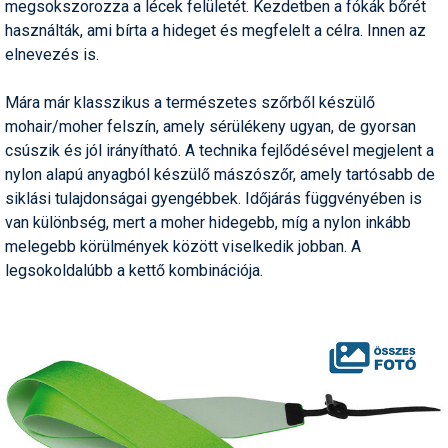
megsokszorozza a lécek felületét. Kezdetben a fókák bőrét
használták, ami bírta a hideget és megfelelt a célra. Innen az
elnevezés is.
Mára már klasszikus a természetes szőrből készülő
mohair/moher felszín, amely sérülékeny ugyan, de gyorsan
csúszik és jól irányítható. A technika fejlődésével megjelent a
nylon alapú anyagból készülő mászószőr, amely tartósabb de
siklási tulajdonságai gyengébbek. Időjárás függvényében is
van különbség, mert a moher hidegebb, míg a nylon inkább
melegebb körülmények között viselkedik jobban. A
legsokoldalúbb a kettő kombinációja.