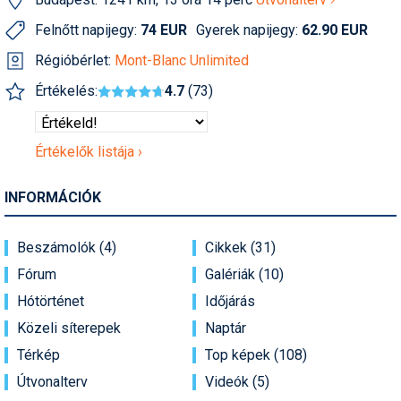
Humor
Felnőtt napijegy:
74 EUR
Gyerek napijegy:
62.90 EUR
Hütte
Régióbérlet:
Mont-Blanc Unlimited
Ingatlan
Értékelés:
4.7
(73)
Interjúk
Értékelők listája ›
Játékok
Kerékpár
INFORMÁCIÓK
Korcsolya
Beszámolók (4)
Cikkek (31)
Könyvajánló
Fórum
Galériák (10)
Hótörténet
Időjárás
Magazinok
Közeli síterepek
Naptár
Munkavállalás
Térkép
Top képek (108)
Olvasnivaló
Útvonalterv
Videók (5)