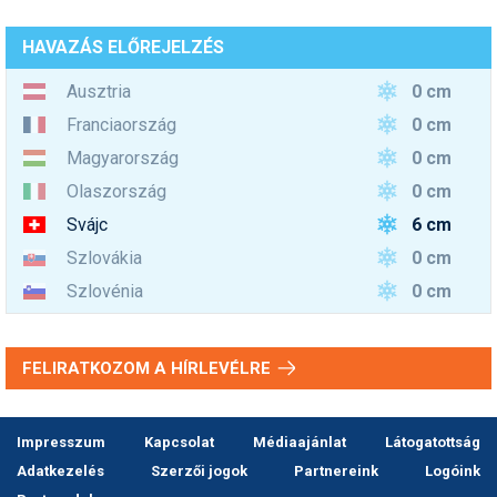
HAVAZÁS ELŐREJELZÉS
0 cm
Ausztria
0 cm
Franciaország
0 cm
Magyarország
0 cm
Olaszország
6 cm
Svájc
0 cm
Szlovákia
0 cm
Szlovénia
FELIRATKOZOM A HÍRLEVÉLRE
Impresszum
Kapcsolat
Médiaajánlat
Látogatottság
Adatkezelés
Szerzői jogok
Partnereink
Logóink