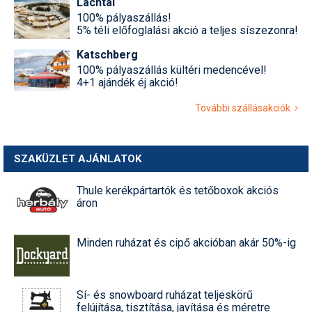
Lachtal
100% pályaszállás!
5% téli előfoglalási akció a teljes síszezonra!
Katschberg
100% pályaszállás kültéri medencével!
4+1 ajándék éj akció!
További szállásakciók
SZAKÜZLET AJÁNLATOK
Thule kerékpártartók és tetőboxok akciós
áron
Minden ruházat és cipő akcióban akár 50%-ig
Sí- és snowboard ruházat teljeskörű
felújítása, tisztítása, javítása és méretre