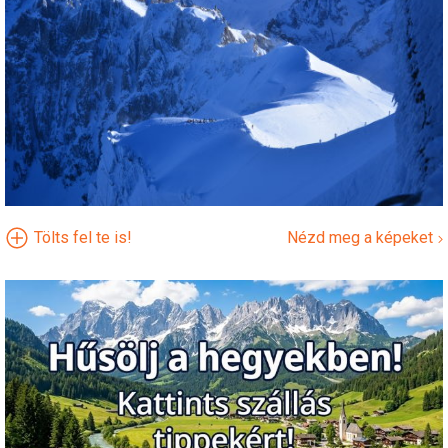
Tölts fel te is!
Nézd meg a képeket