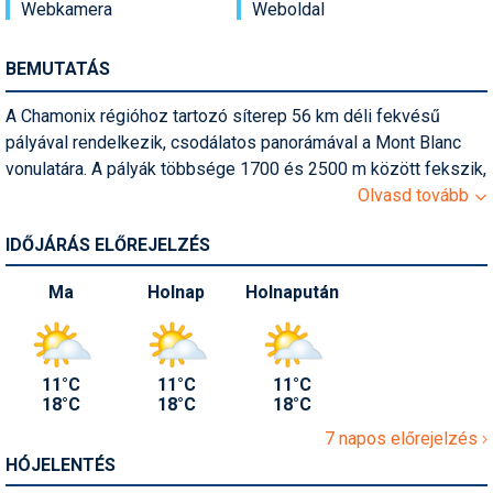
Webkamera
Weboldal
Pályázatok
Portálinfo
BEMUTATÁS
Rajzok
A Chamonix régióhoz tartozó síterep 56 km déli fekvésű
pályával rendelkezik, csodálatos panorámával a Mont Blanc
Síbérletárak
vonulatára. A pályák többsége 1700 és 2500 m között fekszik,
Síbörze
és főleg a középhaladóknak ajánlható terület. A leghosszabb
Olvasd tovább
fekete pálya a L'Index-ről (2385 m) Les Praz-ba vezető 4,3
Sícipő
IDŐJÁRÁS ELŐREJELZÉS
km hosszúságú pálya, de ugyanezen két pont között
lecsúszhatunk egy könnyebb, 7,5 km hosszú útvonalon is.
Sífelszerelés
Ma
Holnap
Holnapután
Sífutás
Síléc
11°C
11°C
11°C
18°C
18°C
18°C
Símánia
7 napos előrejelzés
Síoktatás
HÓJELENTÉS