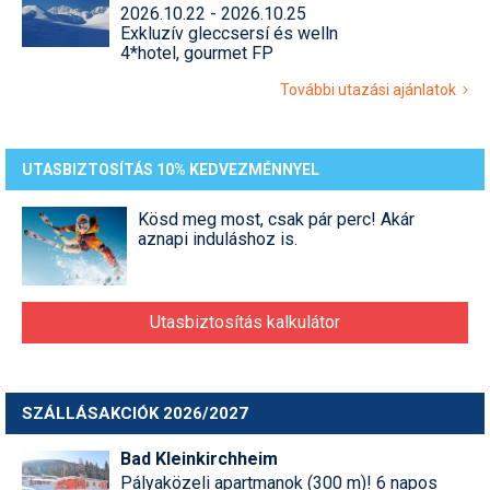
2026.10.22 - 2026.10.25
Exkluzív gleccsersí és welln
4*hotel, gourmet FP
További utazási ajánlatok
UTASBIZTOSÍTÁS 10% KEDVEZMÉNNYEL
Kösd meg most, csak pár perc! Akár
aznapi induláshoz is.
Utasbiztosítás kalkulátor
SZÁLLÁSAKCIÓK 2026/2027
Bad Kleinkirchheim
Pályaközeli apartmanok (300 m)! 6 napos