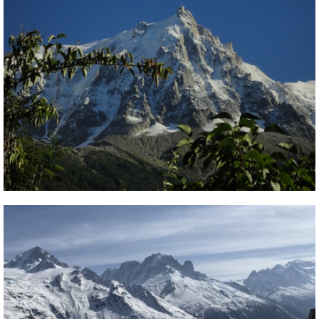
Termékajánló
Történelem
Túrasí
Utasbiztosítás
Utazási tippek
Védőfelszerelés
Wellness