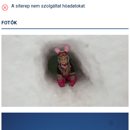
Síruházat
A síterep nem szolgáltat hóadatokat.
Síszerviz
FOTÓK
Sítechnika
Síugrás
Snowboard
Snowboardfelszerelés
Sportorvos
Szakértők
Szánkó
Szótárak
Telemark
Téli sportok