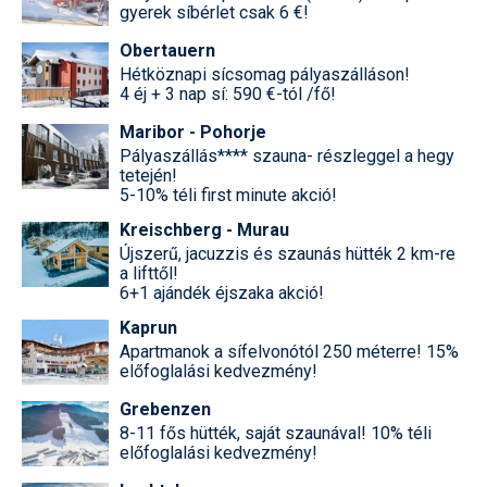
gyerek síbérlet csak 6 €!
Obertauern
Hétköznapi sícsomag pályaszálláson!
4 éj + 3 nap sí: 590 €-tól /fő!
Maribor - Pohorje
Pályaszállás**** szauna- részleggel a hegy
tetején!
5-10% téli first minute akció!
Kreischberg - Murau
Újszerű, jacuzzis és szaunás hütték 2 km-re
a lifttől!
6+1 ajándék éjszaka akció!
Kaprun
Apartmanok a sífelvonótól 250 méterre! 15%
előfoglalási kedvezmény!
Grebenzen
8-11 fős hütték, saját szaunával! 10% téli
előfoglalási kedvezmény!