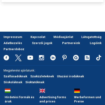
Impresszum
Kapcsolat
Médiaajánlat
Látogatottság
Adatkezelés
Szerzői jogok
Partnereink
Logóink
Partnerdoboz
Megjelenési ajánlatunk:
Szállásadóknak
Szaküzleteknek
Utazási irodáknak
Síiskoláknak
Síoktatóknak
Hirdetési formák és
Advertising forms
Werbeformen und
árak
and prices
Preise