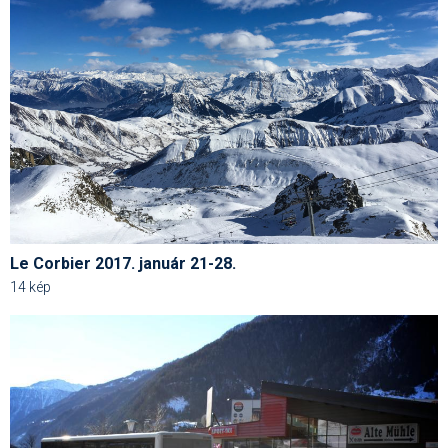
Termékajánló
Történelem
Túrasí
Utasbiztosítás
Utazási tippek
Védőfelszerelés
Le Corbier 2017. január 21-28.
Wellness
14 kép