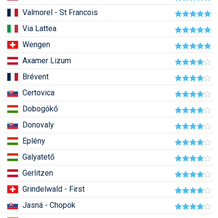
Humor
Valmorel - St Francois
Via Lattea
Hütte
Wengen
Ingatlan
Axamer Lizum
Interjúk
Brévent
Játékok
Certovica
Kerékpár
Dobogókő
Donovaly
Korcsolya
Eplény
Könyvajánló
Galyatető
Magazinok
Gerlitzen
Munkavállalás
Grindelwald - First
Olvasnivaló
Jasná - Chopok