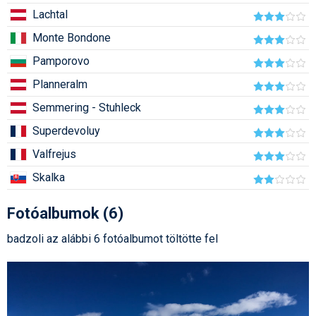
Síruházat
Lachtal
Síszerviz
Monte Bondone
Sítechnika
Pamporovo
Planneralm
Síugrás
Semmering - Stuhleck
Snowboard
Superdevoluy
Snowboardfelszerelés
Valfrejus
Sportorvos
Skalka
Szakértők
Fotóalbumok (6)
Szánkó
badzoli az alábbi 6 fotóalbumot töltötte fel
Szótárak
Telemark
Téli sportok