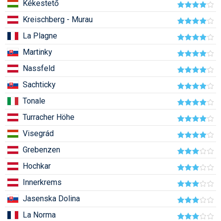
Kékestető
Pályázatok
Kreischberg - Murau
Portálinfo
La Plagne
Rajzok
Martinky
Síbérletárak
Nassfeld
Sachticky
Síbörze
Tonale
Sícipő
Turracher Höhe
Sífelszerelés
Visegrád
Sífutás
Grebenzen
Síléc
Hochkar
Innerkrems
Símánia
Jasenska Dolina
Síoktatás
La Norma