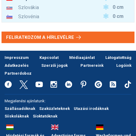
0 cm
Szlovákia
0 cm
Szlovénia
FELIRATKOZOM A HÍRLEVÉLRE
Impresszum
Kapcsolat
Médiaajánlat
Látogatottság
Adatkezelés
Szerzői jogok
Partnereink
Logóink
Partnerdoboz
Megjelenési ajánlatunk:
Szállásadóknak
Szaküzleteknek
Utazási irodáknak
Síiskoláknak
Síoktatóknak
Hirdetési formák és
Advertising forms
Werbeformen und