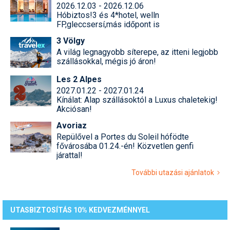
2026.12.03 - 2026.12.06
Hóbiztos!3 és 4*hotel, welln
Termékajánló
FP,gleccsersí,más időpont is
Történelem
3 Völgy
A világ legnagyobb síterepe, az itteni legjobb
Túrasí
szállásokkal, mégis jó áron!
Les 2 Alpes
Utasbiztosítás
2027.01.22 - 2027.01.24
Kínálat: Alap szállásoktól a Luxus chaletekig!
Utazási tippek
Akciósan!
Védőfelszerelés
Avoriaz
Repülővel a Portes du Soleil hófödte
Wellness
fővárosába 01.24.-én! Közvetlen genfi
járattal!
További utazási ajánlatok
UTASBIZTOSÍTÁS 10% KEDVEZMÉNNYEL