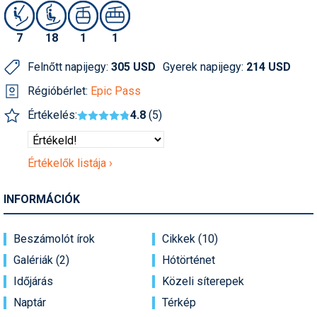
Humor
7
18
1
1
Hütte
Felnőtt napijegy:
305 USD
Gyerek napijegy:
214 USD
Ingatlan
Régióbérlet:
Epic Pass
Interjúk
Értékelés:
4.8
(5)
Játékok
Kerékpár
Értékelők listája ›
Korcsolya
INFORMÁCIÓK
Könyvajánló
Beszámolót írok
Cikkek (10)
Magazinok
Galériák (2)
Hótörténet
Munkavállalás
Időjárás
Közeli síterepek
Olvasnivaló
Naptár
Térkép