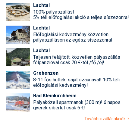
Lachtal
100% pályaszállás!
5% téli előfoglalási akció a teljes síszezonra!
Lachtal
Előfoglalási kedvezmény közvetlen
pályaszálláson az egész síszezonra!
Lachtal
Teljesen felújított, közvetlen pályaszállás
félpanzióval csak 70 €-tól /fő /éj!
Grebenzen
8-11 fős hütték, saját szaunával! 10% téli
előfoglalási kedvezmény!
Bad Kleinkirchheim
Pályaközeli apartmanok (300 m)! 6 napos
gyerek síbérlet csak 6 €!
További szállásakciók