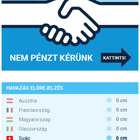
HAVAZÁS ELŐREJELZÉS
0 cm
Ausztria
0 cm
Franciaország
0 cm
Magyarország
0 cm
Olaszország
6 cm
Svájc