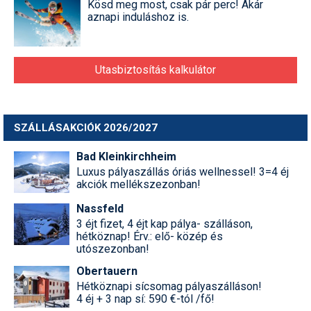
Kösd meg most, csak pár perc! Akár
aznapi induláshoz is.
Utasbiztosítás kalkulátor
SZÁLLÁSAKCIÓK 2026/2027
Bad Kleinkirchheim
Luxus pályaszállás óriás wellnessel! 3=4 éj
akciók mellékszezonban!
Nassfeld
3 éjt fizet, 4 éjt kap pálya- szálláson,
hétköznap! Érv.: elő- közép és
utószezonban!
Obertauern
Hétköznapi sícsomag pályaszálláson!
4 éj + 3 nap sí: 590 €-tól /fő!