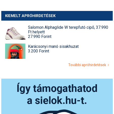
KIEMELT APRÓHIRDETÉSEK
Salomon Alphaglide W terepfutó cipő, 37.990
Ft helyett
27.990 Forint
Karácsonyi manó sisakhuzat
3.200 Forint
További apróhirdetések