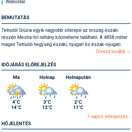
Weboldal
Pályázatok
Portálinfo
BEMUTATÁS
Rajzok
Tetnuldi Grúzia egyik nagyobb síterepe az ország északi
részén Mestia-tól néhány kilométerre található. A 4858 méter
Síbérletárak
magas Tetnuldi hegység északi, nyugati és észak-nyugati
Síbörze
részén alakították ki a sípályákat. A síterep egy 52 millió
Olvasd tovább
dolláros beruházás keretében jött létre egy francia cég
Sícipő
IDŐJÁRÁS ELŐREJELZÉS
közreműködésével. A 2015/16-os szezonban nyitották meg.
Sífelszerelés
Ma
Holnap
Holnapután
Sífutás
Síléc
4°C
3°C
2°C
14°C
12°C
11°C
Símánia
7 napos előrejelzés
Síoktatás
HÓJELENTÉS