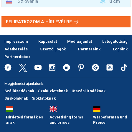
0 cm
Szlovénia
FELIRATKOZOM A HÍRLEVÉLRE
Impresszum
Kapcsolat
Médiaajánlat
Látogatottság
Adatkezelés
Szerzői jogok
Partnereink
Logóink
Partnerdoboz
Megjelenési ajánlatunk:
Szállásadóknak
Szaküzleteknek
Utazási irodáknak
Síiskoláknak
Síoktatóknak
Hirdetési formák és
Advertising forms
Werbeformen und
árak
and prices
Preise