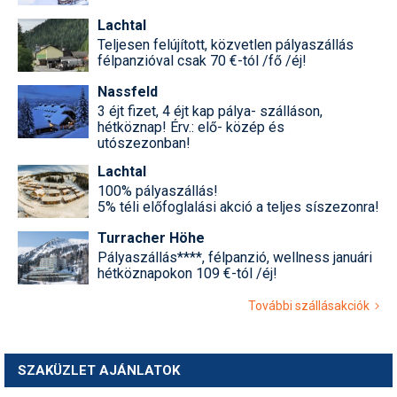
Lachtal
Teljesen felújított, közvetlen pályaszállás
félpanzióval csak 70 €-tól /fő /éj!
Nassfeld
3 éjt fizet, 4 éjt kap pálya- szálláson,
hétköznap! Érv.: elő- közép és
utószezonban!
Lachtal
100% pályaszállás!
5% téli előfoglalási akció a teljes síszezonra!
Turracher Höhe
Pályaszállás****, félpanzió, wellness januári
hétköznapokon 109 €-tól /éj!
További szállásakciók
SZAKÜZLET AJÁNLATOK