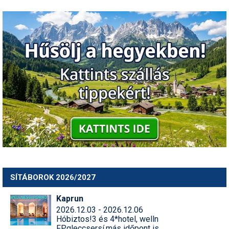
SÍTÁBOROK 2026/2027
Kaprun
2026.12.03 - 2026.12.06
Hóbiztos!3 és 4*hotel, welln
FP,gleccsersí,más időpont is