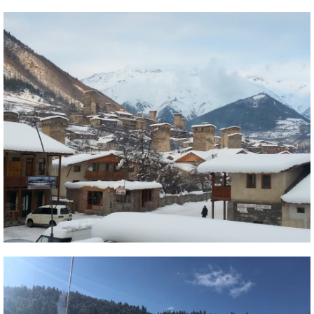
Termékajánló
Történelem
Túrasí
Utasbiztosítás
Utazási tippek
Védőfelszerelés
Wellness