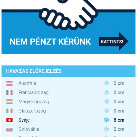
HAVAZÁS ELŐREJELZÉS
0 cm
Ausztria
0 cm
Franciaország
0 cm
Magyarország
0 cm
Olaszország
6 cm
Svájc
0 cm
Szlovákia