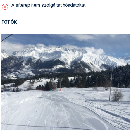
Síruházat
A síterep nem szolgáltat hóadatokat.
Síszerviz
FOTÓK
Sítechnika
Síugrás
Snowboard
Snowboardfelszerelés
Sportorvos
Szakértők
Szánkó
Szótárak
Telemark
Téli sportok