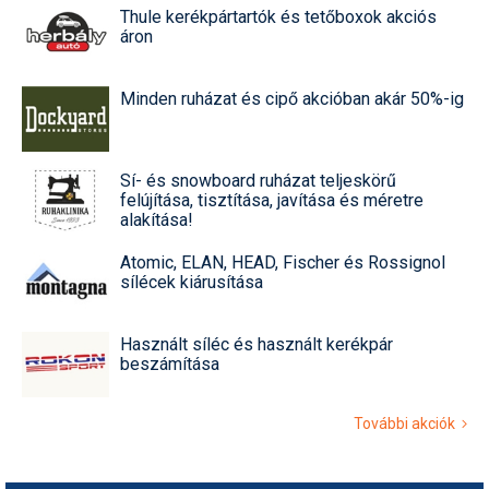
Thule kerékpártartók és tetőboxok akciós
áron
Minden ruházat és cipő akcióban akár 50%-ig
Sí- és snowboard ruházat teljeskörű
felújítása, tisztítása, javítása és méretre
alakítása!
Atomic, ELAN, HEAD, Fischer és Rossignol
sílécek kiárusítása
Használt síléc és használt kerékpár
beszámítása
További akciók