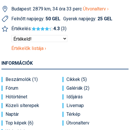
Humor
Budapest: 2879 km, 34 óra 33 perc
Útvonalterv
Hütte
Felnőtt napijegy:
50 GEL
Gyerek napijegy:
25 GEL
Értékelés:
4.3
(3)
Ingatlan
Interjúk
Értékelők listája ›
Játékok
INFORMÁCIÓK
Kerékpár
Korcsolya
Beszámolók (1)
Cikkek (5)
Könyvajánló
Fórum
Galériák (2)
Hótörténet
Időjárás
Magazinok
Közeli síterepek
Livemap
Munkavállalás
Naptár
Térkép
Olvasnivaló
Top képek (6)
Útvonalterv