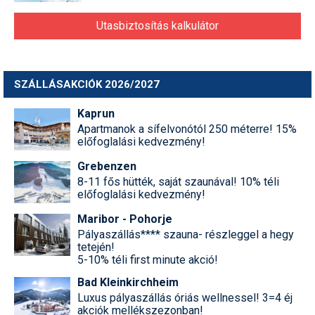
Utasbiztosítás kalkulátor
SZÁLLÁSAKCIÓK 2026/2027
Kaprun
Apartmanok a sífelvonótól 250 méterre! 15%
előfoglalási kedvezmény!
Grebenzen
8-11 fős hütték, saját szaunával! 10% téli
előfoglalási kedvezmény!
Maribor - Pohorje
Pályaszállás**** szauna- részleggel a hegy
tetején!
5-10% téli first minute akció!
Bad Kleinkirchheim
Luxus pályaszállás óriás wellnessel! 3=4 éj
akciók mellékszezonban!