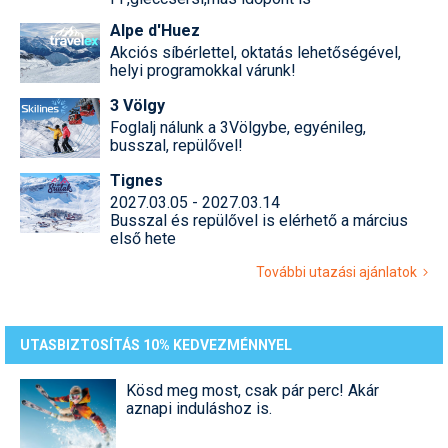
Alpe d'Huez
Akciós síbérlettel, oktatás lehetőségével,
helyi programokkal várunk!
3 Völgy
Foglalj nálunk a 3Völgybe, egyénileg,
busszal, repülővel!
Tignes
2027.03.05 - 2027.03.14
Busszal és repülővel is elérhető a március
első hete
További utazási ajánlatok
UTASBIZTOSÍTÁS 10% KEDVEZMÉNNYEL
Kösd meg most, csak pár perc! Akár
aznapi induláshoz is.