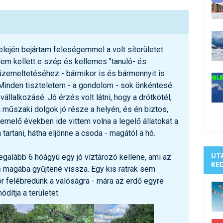
Síelé
Mind
A ho
Köte
lején bejártam feleségemmel a volt síterületet.
em kellett e szép és kellemes "tanuló- és
üzemeltetéséhez - bármikor is és bármennyit is
Minden tiszteletem - a gondolom - sok önkéntesé
állalkozásé. Jó érzés volt látni, hogy a drótkötél,
 műszaki dolgok jó része a helyén, és én biztos,
melő években ide vittem volna a legelő állatokat a
 tartani, hátha eljönne a csoda - magától a hó.
UT
egalább 6 hóágyú egy jó víztározó kellene, ami az
KE
s magába gyűjtené vissza. Egy kis ratrak sem
or felébredünk a valóságra - mára az erdő egyre
dítja a területet.