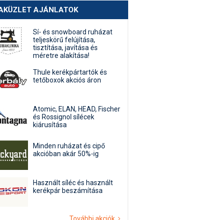
AKÜZLET AJÁNLATOK
Sí- és snowboard ruházat
teljeskörű felújítása,
tisztítása, javítása és
méretre alakítása!
Thule kerékpártartók és
tetőboxok akciós áron
Atomic, ELAN, HEAD, Fischer
és Rossignol sílécek
kiárusítása
Minden ruházat és cipő
akcióban akár 50%-ig
Használt síléc és használt
kerékpár beszámítása
További akciók