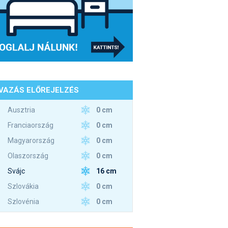
VAZÁS ELŐREJELZÉS
0 cm
Ausztria
0 cm
Franciaország
0 cm
Magyarország
0 cm
Olaszország
16 cm
Svájc
0 cm
Szlovákia
0 cm
Szlovénia