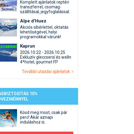
st kiegészítő sportok: bringa, szörf, stb.
Akciók
Új termékek
Komplett ajánlatok reptéri
transzferrel, csomag-
en egyéb síeléshez kapcsolódó téma
Termékkereső
szállításal, jegyfoglalással.
nlappal kapcsolatos kérdések és válaszok
Alpe d'Huez
tlen beszélgetések
Akciós síbérlettel, oktatás
lehetőségével, helyi
programokkal várunk!
Kaprun
2026.10.22 - 2026.10.25
Exkluzív gleccsersí és welln
4*hotel, gourmet FP
További utazási ajánlatok
ASBIZTOSÍTÁS 10%
DVEZMÉNNYEL
Kösd meg most, csak pár
perc! Akár aznapi
induláshoz is.