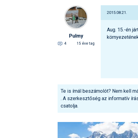
2015.08.21.
Aug. 15.-én já
Pulmy
környezetének 
4
15 éve tag
Te is írnál beszámolót? Nem kell m
. A szerkesztőség az informatív ír
csatolja.