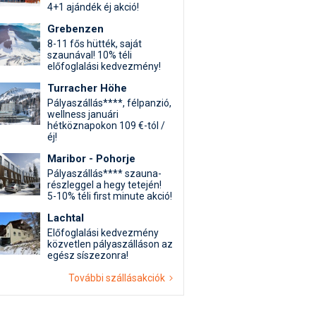
4+1 ajándék éj akció!
Grebenzen
8-11 fős hütték, saját
szaunával! 10% téli
előfoglalási kedvezmény!
Turracher Höhe
Pályaszállás****, félpanzió,
wellness januári
hétköznapokon 109 €-tól /
éj!
Maribor - Pohorje
Pályaszállás**** szauna-
részleggel a hegy tetején!
5-10% téli first minute akció!
Lachtal
Előfoglalási kedvezmény
közvetlen pályaszálláson az
egész síszezonra!
További szállásakciók