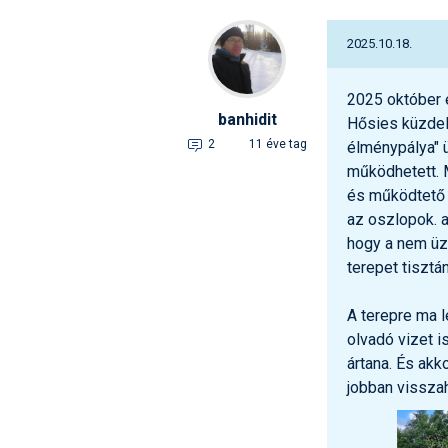
2025.10.18.
2025 október e
banhidit
Hősies küzdel
2
11 éve tag
élménypálya" 
működhetett. 
és működtető v
az oszlopok. a
hogy a nem üze
terepet tisztán
A terepre ma l
olvadó vizet i
ártana. És akk
jobban visszahó