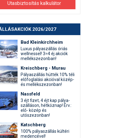
Utasbiztosítás kalkulátor
ÁLLÁSAKCIÓK 2026/2027
Bad Kleinkirchheim
Luxus pályaszállás óriás
wellnessel! 3=4 éj akciók
mellékszezonban!
Kreischberg - Murau
Pályaszállás hütték 10% téli
előfoglalási akcióval közép-
és mellékszezonban!
Nassfeld
3 éjt fizet, 4 éjt kap pálya-
szálláson, hétköznap! Érv.:
elő- közép és
utószezonban!
Katschberg
100% pályaszállás kültéri
medencével!