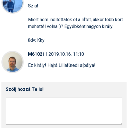
Szia!
Humor
Hütte
Miért nem indítottátok el a liftet, akkor több kört
mehettél volna :)? Egyébként nagyon király.
Ingatlan
üdv: Kky
Interjúk
Játékok
M61021
| 2019.10.16. 11:10
Kerékpár
Ez király! Hajrá Lillafüredi sípálya!
Korcsolya
Könyvajánló
Szólj hozzá Te is!
Magazinok
Munkavállalás
Olvasnivaló