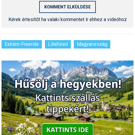
Pályázatok
Portálinfo
Kérek értesítőt ha valaki kommentet ír ehhez a videóhoz
Rajzok
Síbérletárak
Extrém-Freeride
Lillafüred
Magyarország
Síbörze
Sícipő
Sífelszerelés
Sífutás
Síléc
Símánia
Síoktatás