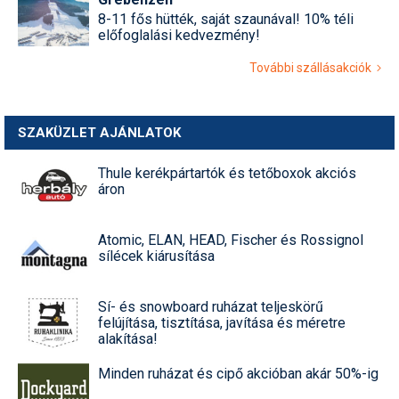
8-11 fős hütték, saját szaunával! 10% téli
előfoglalási kedvezmény!
További szállásakciók
SZAKÜZLET AJÁNLATOK
Thule kerékpártartók és tetőboxok akciós
áron
Atomic, ELAN, HEAD, Fischer és Rossignol
sílécek kiárusítása
Sí- és snowboard ruházat teljeskörű
felújítása, tisztítása, javítása és méretre
alakítása!
Minden ruházat és cipő akcióban akár 50%-ig