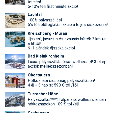
tetején!
5-10% téli first minute akció!
Lachtal
100% pályaszállás!
5% téli előfoglalási akció a teljes síszezonra!
Kreischberg - Murau
Újszerű, jacuzzis és szaunás hütték 2 km-re
a lifttől!
6+1 ajándék éjszaka akció!
Bad Kleinkirchheim
Luxus pályaszállás óriás wellnessel! 3=4 éj
akciók mellékszezonban!
Obertauern
Hétköznapi sícsomag pályaszálláson!
4 éj + 3 nap sí: 590 €-tól /fő!
Turracher Höhe
Pályaszállás****, félpanzió, wellness januári
hétköznapokon 109 €-tól /éj!
Grebenzen