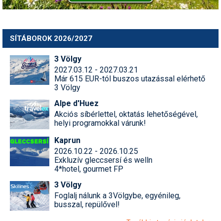
Síruházat
Síszerviz
SÍTÁBOROK 2026/2027
Sítechnika
3 Völgy
Síugrás
2027.03.12 - 2027.03.21
Már 615 EUR-tól buszos utazással elérhető
Snowboard
3 Völgy
Snowboardfelszerelés
Alpe d'Huez
Akciós síbérlettel, oktatás lehetőségével,
Sportorvos
helyi programokkal várunk!
Kaprun
Szakértők
2026.10.22 - 2026.10.25
Exkluzív gleccsersí és welln
Szánkó
4*hotel, gourmet FP
Szótárak
3 Völgy
Foglalj nálunk a 3Völgybe, egyénileg,
Telemark
busszal, repülővel!
Téli sportok