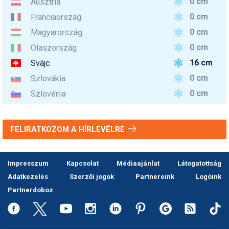
0 cm
Ausztria
0 cm
Franciaország
0 cm
Magyarország
0 cm
Olaszország
16 cm
Svájc
0 cm
Szlovákia
0 cm
Szlovénia
FELIRATKOZOM A HÍRLEVÉLRE
Impresszum
Kapcsolat
Médiaajánlat
Látogatottság
Adatkezelés
Szerzői jogok
Partnereink
Logóink
Partnerdoboz