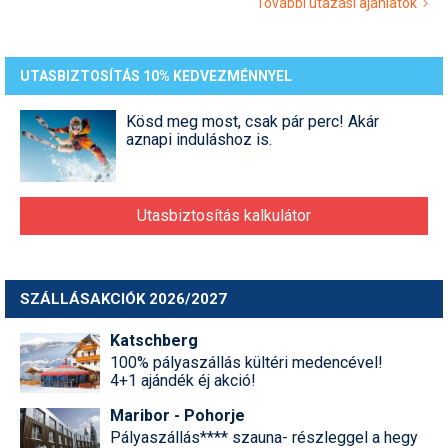
További utazási ajánlatok
Termékajánló
Történelem
UTASBIZTOSÍTÁS 10% KEDVEZMÉNNYEL
Túrasí
Kösd meg most, csak pár perc! Akár
aznapi induláshoz is.
Utasbiztosítás
Utazási tippek
Utasbiztosítás kalkulátor
Védőfelszerelés
Wellness
SZÁLLÁSAKCIÓK 2026/2027
Katschberg
100% pályaszállás kültéri medencével!
4+1 ajándék éj akció!
Maribor - Pohorje
Pályaszállás**** szauna- részleggel a hegy