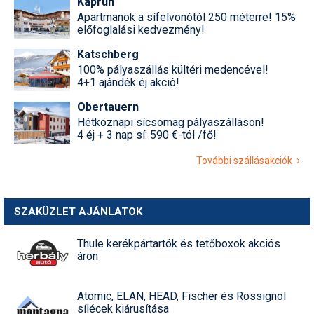
Kaprun
Apartmanok a sífelvonótól 250 méterre! 15%
előfoglalási kedvezmény!
Katschberg
100% pályaszállás kültéri medencével!
4+1 ajándék éj akció!
Obertauern
Hétköznapi sícsomag pályaszálláson!
4 éj + 3 nap sí: 590 €-tól /fő!
További szállásakciók
SZAKÜZLET AJÁNLATOK
Thule kerékpártartók és tetőboxok akciós
áron
Atomic, ELAN, HEAD, Fischer és Rossignol
sílécek kiárusítása