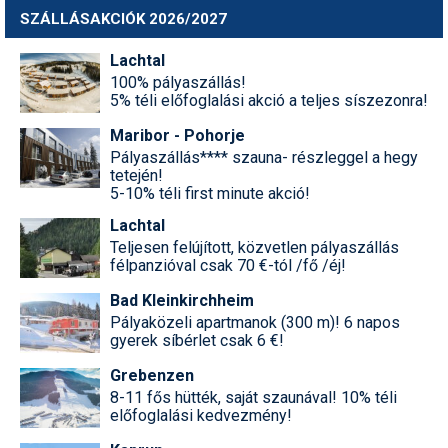
SZÁLLÁSAKCIÓK 2026/2027
Termékajánló
Lachtal
Történelem
100% pályaszállás!
5% téli előfoglalási akció a teljes síszezonra!
Túrasí
Maribor - Pohorje
Utasbiztosítás
Pályaszállás**** szauna- részleggel a hegy
tetején!
5-10% téli first minute akció!
Utazási tippek
Lachtal
Védőfelszerelés
Teljesen felújított, közvetlen pályaszállás
félpanzióval csak 70 €-tól /fő /éj!
Wellness
Bad Kleinkirchheim
Pályaközeli apartmanok (300 m)! 6 napos
gyerek síbérlet csak 6 €!
Grebenzen
8-11 fős hütték, saját szaunával! 10% téli
előfoglalási kedvezmény!