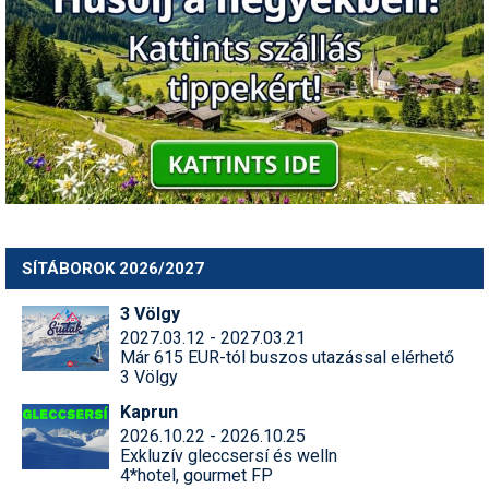
Pályázatok
Portálinfo
Rajzok
Síbérletárak
Síbörze
Sícipő
SÍTÁBOROK 2026/2027
Sífelszerelés
3 Völgy
Sífutás
2027.03.12 - 2027.03.21
Már 615 EUR-tól buszos utazással elérhető
Síléc
3 Völgy
Símánia
Kaprun
2026.10.22 - 2026.10.25
Síoktatás
Exkluzív gleccsersí és welln
4*hotel, gourmet FP