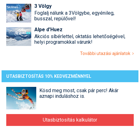
Síruházat
3 Völgy
Foglalj nálunk a 3Völgybe, egyénileg,
Síszerviz
busszal, repülővel!
Sítechnika
Alpe d'Huez
Akciós síbérlettel, oktatás lehetőségével,
Síugrás
helyi programokkal várunk!
Snowboard
További utazási ajánlatok
Snowboardfelszerelés
Sportorvos
UTASBIZTOSÍTÁS 10% KEDVEZMÉNNYEL
Szakértők
Kösd meg most, csak pár perc! Akár
aznapi induláshoz is.
Szánkó
Szótárak
Utasbiztosítás kalkulátor
Telemark
Téli sportok