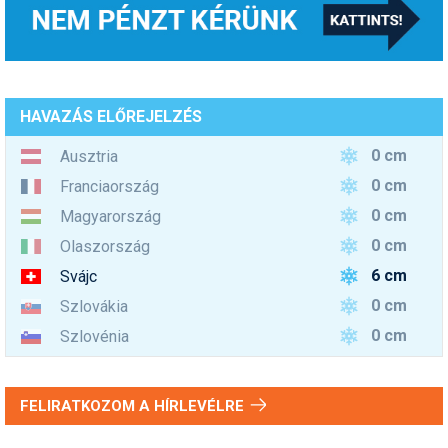
HAVAZÁS ELŐREJELZÉS
0 cm
Ausztria
0 cm
Franciaország
0 cm
Magyarország
0 cm
Olaszország
6 cm
Svájc
0 cm
Szlovákia
0 cm
Szlovénia
FELIRATKOZOM A HÍRLEVÉLRE