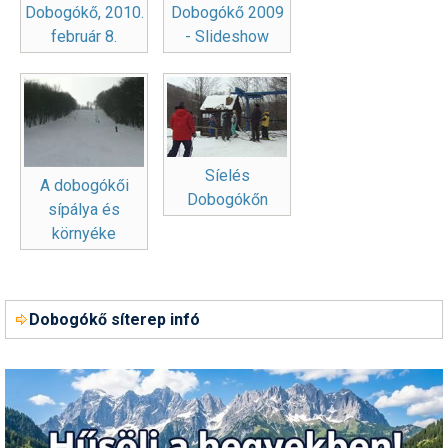
Dobogókő, 2010.
Dobogókő 2009
Humor
február 8.
- Slideshow
Hütte
Ingatlan
Interjúk
Síelés
Játékok
A dobogókői
Dobogókőn
sípálya és
Kerékpár
környéke
Korcsolya
Könyvajánló
Dobogókő síterep infó
Magazinok
Munkavállalás
Olvasnivaló