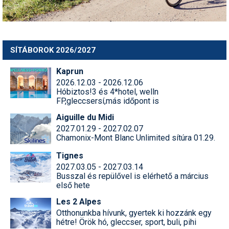
SÍTÁBOROK 2026/2027
Kaprun
2026.12.03 - 2026.12.06
Hóbiztos!3 és 4*hotel, welln
FP,gleccsersí,más időpont is
Aiguille du Midi
2027.01.29 - 2027.02.07
Chamonix-Mont Blanc Unlimited sítúra 01.29.
Tignes
2027.03.05 - 2027.03.14
Busszal és repülővel is elérhető a március
első hete
Les 2 Alpes
Otthonunkba hívunk, gyertek ki hozzánk egy
hétre! Örök hó, gleccser, sport, buli, pihi