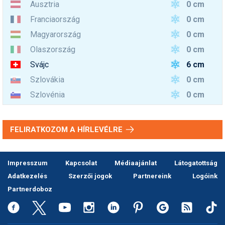
0 cm
Ausztria
0 cm
Franciaország
0 cm
Magyarország
0 cm
Olaszország
6 cm
Svájc
0 cm
Szlovákia
0 cm
Szlovénia
FELIRATKOZOM A HÍRLEVÉLRE
Impresszum
Kapcsolat
Médiaajánlat
Látogatottság
Adatkezelés
Szerzői jogok
Partnereink
Logóink
Partnerdoboz