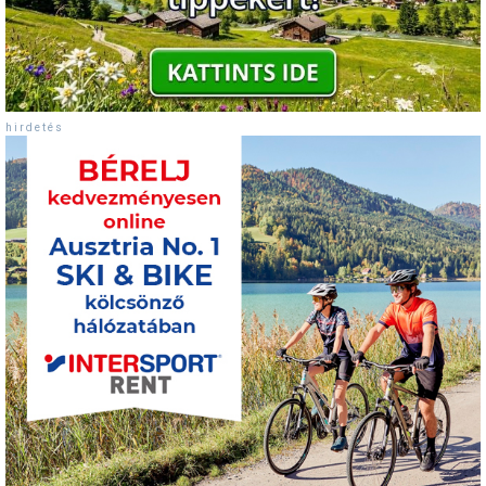
Termékajánló
Történelem
Túrasí
h i r d e t é s
Utasbiztosítás
Utazási tippek
Védőfelszerelés
Wellness