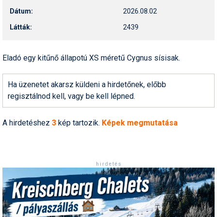
Humor
Dátum:
2026.08.02
Látták:
2439
Hütte
Ingatlan
Eladó egy kitűnő állapotú XS méretű Cygnus sísisak.
Interjúk
Ha üzenetet akarsz küldeni a hirdetőnek, előbb
Játékok
regisztálnod kell, vagy be kell lépned.
Kerékpár
A hirdetéshez
3
kép tartozik.
Képek megmutatása
Korcsolya
Könyvajánló
Magazinok
h i r d e t é s
Munkavállalás
Olvasnivaló