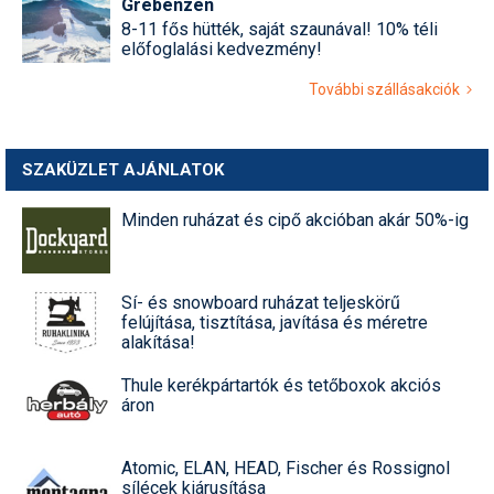
Grebenzen
8-11 fős hütték, saját szaunával! 10% téli
előfoglalási kedvezmény!
További szállásakciók
SZAKÜZLET AJÁNLATOK
Minden ruházat és cipő akcióban akár 50%-ig
Sí- és snowboard ruházat teljeskörű
felújítása, tisztítása, javítása és méretre
alakítása!
Thule kerékpártartók és tetőboxok akciós
áron
Atomic, ELAN, HEAD, Fischer és Rossignol
sílécek kiárusítása