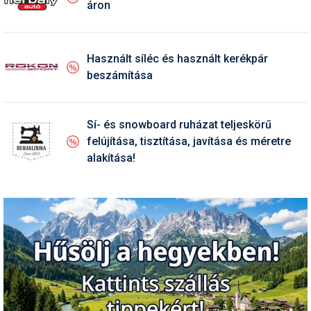
Síruházat
áron
Síszerviz
Használt síléc és használt kerékpár
Sítechnika
beszámítása
Síugrás
Snowboard
Sí- és snowboard ruházat teljeskörű
felújítása, tisztítása, javítása és méretre
Snowboardfelszerelés
alakítása!
Sportorvos
Szakértők
Szánkó
Szótárak
Telemark
Téli sportok