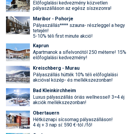
Előfoglalási kedvezmény közvetlen
pályaszálláson az egész síszezonra!
Maribor - Pohorje
Pályaszállás**** szauna- részleggel a hegy
tetején!
5-10% téli first minute akció!
Kaprun
Apartmanok a sífelvonótól 250 méterre! 15%
előfoglalási kedvezmény!
Kreischberg - Murau
Pályaszállás hütték 10% téli előfoglalási
akcióval közép- és mellékszezonban!
Bad Kleinkirchheim
Luxus pályaszállás óriás wellnessel! 3=4 éj
akciók mellékszezonban!
Obertauern
Hétköznapi sícsomag pályaszálláson!
4 éj + 3 nap sí: 590 €-tól /fő!