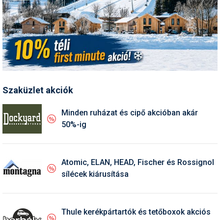
Pályázatok
Portálinfo
Rajzok
Síbérletárak
Síbörze
Szaküzlet akciók
Sícipő
Minden ruházat és cipő akcióban akár
Sífelszerelés
50%-ig
Sífutás
Atomic, ELAN, HEAD, Fischer és Rossignol
Síléc
sílécek kiárusítása
Símánia
Síoktatás
Thule kerékpártartók és tetőboxok akciós