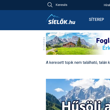
Keresés
Híre
Ch
Bú
SÍTEREP
Pr
Síterepkere
Új
Élménybesz
Ny
Síbérletárak
A
Terepcsopo
Hó
Toplista
Kr
A keresett topik nem található, talán k
Időjárás előr
Kr
Havazás előr
M
Webkamerá
Fotók
Pályaszállá