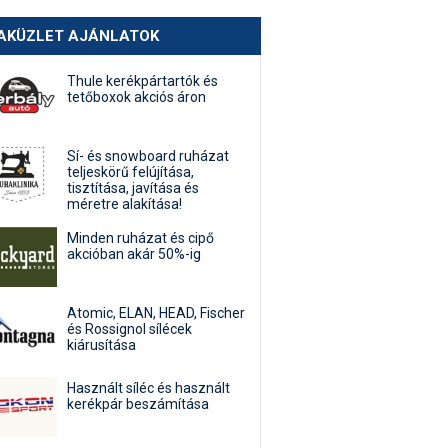
AKÜZLET AJÁNLATOK
Thule kerékpártartók és
tetőboxok akciós áron
Sí- és snowboard ruházat
teljeskörű felújítása,
tisztítása, javítása és
méretre alakítása!
Minden ruházat és cipő
akcióban akár 50%-ig
Atomic, ELAN, HEAD, Fischer
és Rossignol sílécek
kiárusítása
Használt síléc és használt
kerékpár beszámítása