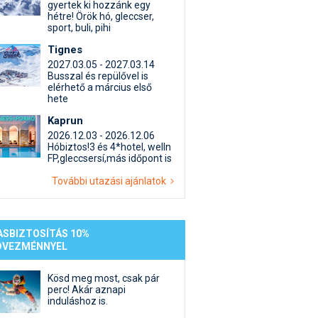
st kiegészítő sportok: bringa, szörf, stb.
Akciók
Új termékek
gyertek ki hozzánk egy
hétre! Örök hó, gleccser,
en egyéb síeléshez kapcsolódó téma
Termékkereső
sport, buli, pihi
nlappal kapcsolatos kérdések és válaszok
Tignes
tlen beszélgetések
2027.03.05 - 2027.03.14
Busszal és repülővel is
elérhető a március első
hete
Kaprun
2026.12.03 - 2026.12.06
Hóbiztos!3 és 4*hotel, welln
FP,gleccsersí,más időpont is
További utazási ajánlatok
ASBIZTOSÍTÁS 10%
DVEZMÉNNYEL
Kösd meg most, csak pár
perc! Akár aznapi
induláshoz is.