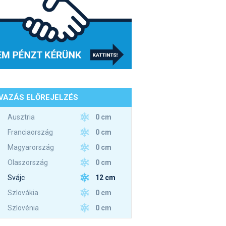
VAZÁS ELŐREJELZÉS
0 cm
Ausztria
0 cm
Franciaország
0 cm
Magyarország
0 cm
Olaszország
12 cm
Svájc
0 cm
Szlovákia
0 cm
Szlovénia