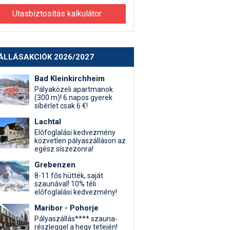
Utasbiztosítás kalkulátor
ÁLLÁSAKCIÓK 2026/2027
Bad Kleinkirchheim
Pályaközeli apartmanok
(300 m)! 6 napos gyerek
síbérlet csak 6 €!
Lachtal
Előfoglalási kedvezmény
közvetlen pályaszálláson az
egész síszezonra!
Grebenzen
8-11 fős hütték, saját
szaunával! 10% téli
előfoglalási kedvezmény!
Maribor - Pohorje
Pályaszállás**** szauna-
részleggel a hegy tetején!