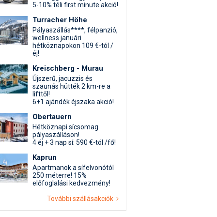
5-10% téli first minute akció!
Turracher Höhe
Pályaszállás****, félpanzió,
wellness januári
hétköznapokon 109 €-tól /
éj!
Kreischberg - Murau
Újszerű, jacuzzis és
szaunás hütték 2 km-re a
lifttől!
6+1 ajándék éjszaka akció!
Obertauern
Hétköznapi sícsomag
pályaszálláson!
4 éj + 3 nap sí: 590 €-tól /fő!
Kaprun
Apartmanok a sífelvonótól
250 méterre! 15%
előfoglalási kedvezmény!
További szállásakciók